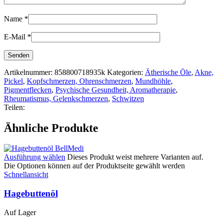
Name
*
E-Mail
*
Artikelnummer:
858800718935k
Kategorien:
Ätherische Öle
,
Akne,
Pickel
,
Kopfschmerzen, Ohrenschmerzen
,
Mundhöhle
,
Pigmentflecken
,
Psychische Gesundheit, Aromatherapie
,
Rheumatismus, Gelenkschmerzen
,
Schwitzen
Teilen:
Ähnliche Produkte
Ausführung wählen
Dieses Produkt weist mehrere Varianten auf.
Die Optionen können auf der Produktseite gewählt werden
Schnellansicht
Hagebuttenöl
Auf Lager