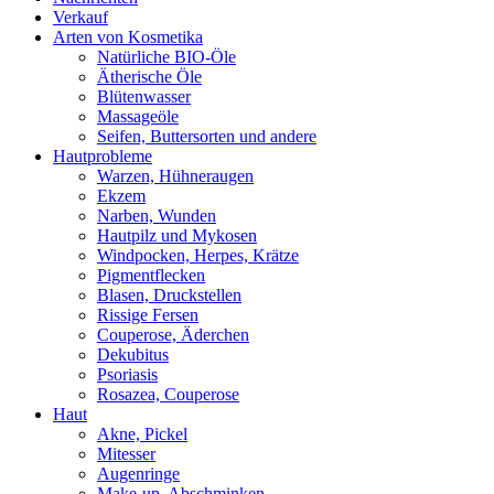
Verkauf
Arten von Kosmetika
Natürliche BIO-Öle
Ätherische Öle
Blütenwasser
Massageöle
Seifen, Buttersorten und andere
Hautprobleme
Warzen, Hühneraugen
Ekzem
Narben, Wunden
Hautpilz und Mykosen
Windpocken, Herpes, Krätze
Pigmentflecken
Blasen, Druckstellen
Rissige Fersen
Couperose, Äderchen
Dekubitus
Psoriasis
Rosazea, Couperose
Haut
Akne, Pickel
Mitesser
Augenringe
Make-up, Abschminken