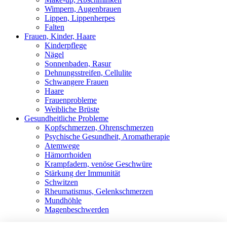
Wimpern, Augenbrauen
Lippen, Lippenherpes
Falten
Frauen, Kinder, Haare
Kinderpflege
Nägel
Sonnenbaden, Rasur
Dehnungsstreifen, Cellulite
Schwangere Frauen
Haare
Frauenprobleme
Weibliche Brüste
Gesundheitliche Probleme
Kopfschmerzen, Ohrenschmerzen
Psychische Gesundheit, Aromatherapie
Atemwege
Hämorrhoiden
Krampfadern, venöse Geschwüre
Stärkung der Immunität
Schwitzen
Rheumatismus, Gelenkschmerzen
Mundhöhle
Magenbeschwerden
Shop
Alle Produkte