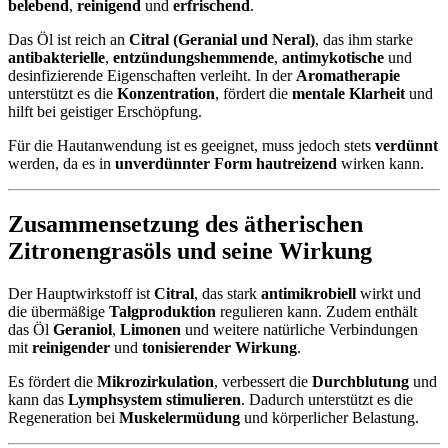
belebend
,
reinigend
und
erfrischend
.
Das Öl ist reich an
Citral (Geranial und Neral)
, das ihm starke
antibakterielle
,
entzündungshemmende
,
antimykotische
und
desinfizierende Eigenschaften verleiht. In der
Aromatherapie
unterstützt es die
Konzentration
, fördert die
mentale Klarheit
und
hilft bei geistiger Erschöpfung.
Für die Hautanwendung ist es geeignet, muss jedoch stets
verdünnt
werden, da es in
unverdünnter Form hautreizend
wirken kann.
Zusammensetzung des ätherischen
Zitronengrasöls und seine Wirkung
Der Hauptwirkstoff ist
Citral
, das stark
antimikrobiell
wirkt und
die übermäßige
Talgproduktion
regulieren kann. Zudem enthält
das Öl
Geraniol
,
Limonen
und weitere natürliche Verbindungen
mit
reinigender
und
tonisierender Wirkung
.
Es fördert die
Mikrozirkulation
, verbessert die
Durchblutung
und
kann das
Lymphsystem stimulieren
. Dadurch unterstützt es die
Regeneration bei
Muskelermüdung
und körperlicher Belastung.