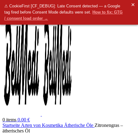
✕
Menü
⚠ CookieFirst [CF_DEBUG]: Late Consent detected — a Google
tag fired before Consent Mode defaults were set.
How to fix: GTG
/ consent load order →
0
items
0.00
€
Startseite
Arten von Kosmetika
Ätherische Öle
Zitronengras –
ätherisches Öl