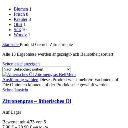
Blumen
1
Frisch
8
Kräuter
3
Obst
1
Süß
10
Woody
1
Startseite
Produkt Geruch
Zitrusfrüchte
Alle 18 Ergebnisse werden angezeigt
Nach Beliebtheit sortiert
Seitenleiste anzeigen
Ausführung wählen
Dieses Produkt weist mehrere Varianten auf.
Die Optionen können auf der Produktseite gewählt werden
Schnellansicht
Zitronengras – ätherisches Öl
Auf Lager
Bewertet mit
4.73
von 5
7.90
€
–
28.90
€
mit MwSt.