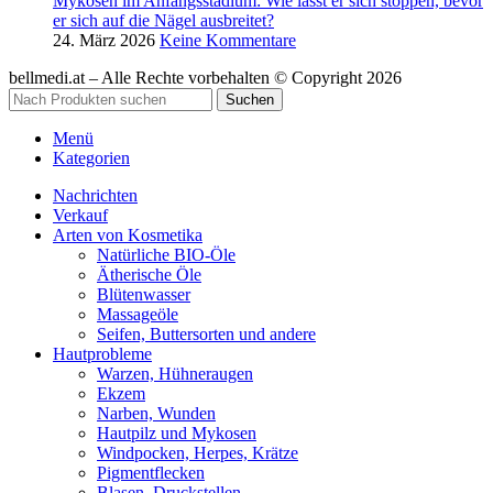
Mykosen im Anfangsstadium: Wie lässt er sich stoppen, bevor
er sich auf die Nägel ausbreitet?
24. März 2026
Keine Kommentare
bellmedi.at – Alle Rechte vorbehalten © Copyright 2026
Suchen
Menü
Kategorien
Nachrichten
Verkauf
Arten von Kosmetika
Natürliche BIO-Öle
Ätherische Öle
Blütenwasser
Massageöle
Seifen, Buttersorten und andere
Hautprobleme
Warzen, Hühneraugen
Ekzem
Narben, Wunden
Hautpilz und Mykosen
Windpocken, Herpes, Krätze
Pigmentflecken
Blasen, Druckstellen