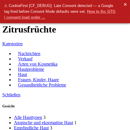
✕
Menü
⚠ CookieFirst [CF_DEBUG]: Late Consent detected — a Google
tag fired before Consent Mode defaults were set.
How to fix: GTG
0
items
0.00
€
/ consent load order →
Zitrusfrüchte
Kategorien
Nachrichten
Verkauf
Arten von Kosmetika
Hautprobleme
Haut
Frauen, Kinder, Haare
Gesundheitliche Probleme
Schließen
Gesicht
Alle Hauttypen
3
Atopische und ekzematöse Haut
1
Empfindliche Haut
3