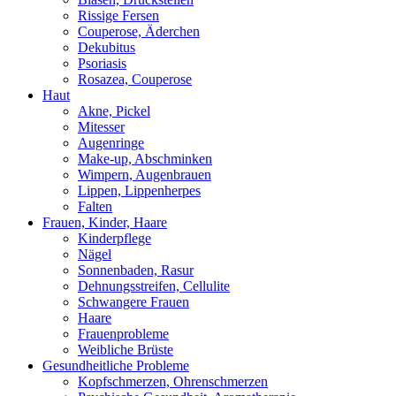
Rissige Fersen
Couperose, Äderchen
Dekubitus
Psoriasis
Rosazea, Couperose
Haut
Akne, Pickel
Mitesser
Augenringe
Make-up, Abschminken
Wimpern, Augenbrauen
Lippen, Lippenherpes
Falten
Frauen, Kinder, Haare
Kinderpflege
Nägel
Sonnenbaden, Rasur
Dehnungsstreifen, Cellulite
Schwangere Frauen
Haare
Frauenprobleme
Weibliche Brüste
Gesundheitliche Probleme
Kopfschmerzen, Ohrenschmerzen