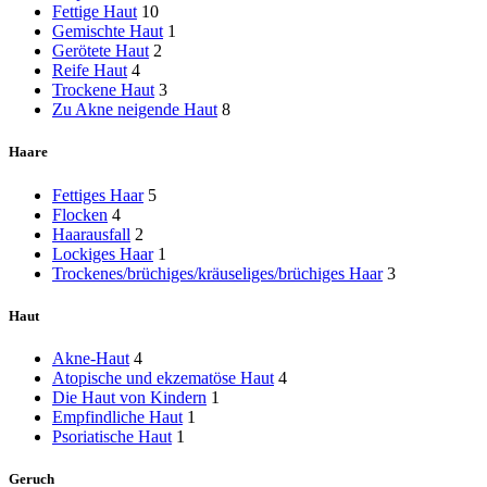
Fettige Haut
10
Gemischte Haut
1
Gerötete Haut
2
Reife Haut
4
Trockene Haut
3
Zu Akne neigende Haut
8
Haare
Fettiges Haar
5
Flocken
4
Haarausfall
2
Lockiges Haar
1
Trockenes/brüchiges/kräuseliges/brüchiges Haar
3
Haut
Akne-Haut
4
Atopische und ekzematöse Haut
4
Die Haut von Kindern
1
Empfindliche Haut
1
Psoriatische Haut
1
Geruch