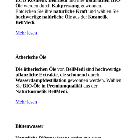
ECO Kosmetik BellMedi
und ihre
natürlichen BIO-
Öle
werden durch
Kaltpressung
gewonnen.
Entdecken Sie ihre
natürliche Kraft
und wählen Sie
hochwertige natürliche Öle
aus der
Kosmetik
BellMedi
.
Mehr lesen
Ätherische Öle
Die ätherischen Öle
von
BellMedi
sind
hochwertige
pflanzliche Extrakte
, die
schonend
durch
Wasserdampfdestillation
gewonnen werden. Wählen
Sie
BIO-Öle in Premiumqualität
aus der
Naturkosmetik BellMedi
.
Mehr lesen
Blütenwasser