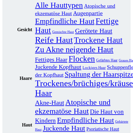
Alle Hauttypen
Atopische und
Augenpartie
ekzematöse Haut
Fettige
Empfindliche Haut
Haut
Gesicht
Gerötete Haut
Gemischte Haut
Reife Haut
Trockene Haut
Zu Akne neigende Haut
Flocken
Fettiges Haar
Gefärbtes Haar
Graues Ha
Juckende Kopfhaut
Schuppenfle
Lockiges Haar
Spaltung der Haarspitz
der Kopfhaut
Haare
Trockenes/brüchiges/kräuse
Haar
Atopische und
Akne-Haut
ekzematöse Haut
Die Haut von
Empfindliche Haut
Kindern
Gehärtete
Haut
Juckende Haut
Psoriatische Haut
Haut