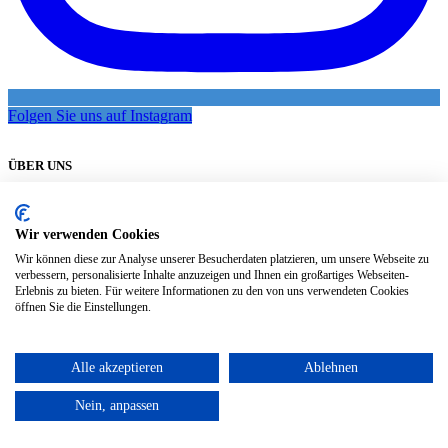
Folgen Sie uns auf Instagram
ÜBER UNS
Mit den Produkten von BellMedi können Sie Ihre Haut, Ihre Haare
und Ihre Nägel nur mit den wirksamsten und gesündesten Produkten
Wir verwenden Cookies
behandeln.
Wir können diese zur Analyse unserer Besucherdaten platzieren, um unsere Webseite zu
Sie werden gerne zu ihnen zurückkehren, weil die Ergebnisse
verbessern, personalisierte Inhalte anzuzeigen und Ihnen ein großartiges Webseiten-
spürbar sind, und Sie wissen, dass Sie Ihrer Haut nur das Beste und
Erlebnis zu bieten. Für weitere Informationen zu den von uns verwendeten Cookies
öffnen Sie die Einstellungen.
Gesündeste geben.
VERSANDKOSTEN
Alle akzeptieren
Ablehnen
Versandkosten ab 4.90 €
Nein, anpassen
Bei Bestellung über 50 € ist absolut
FREI
!