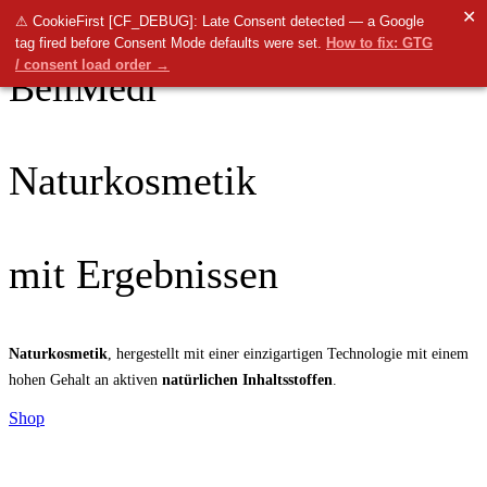
✕
Menü
⚠ CookieFirst [CF_DEBUG]: Late Consent detected — a Google
tag fired before Consent Mode defaults were set.
How to fix: GTG
0
items
0.00
€
/ consent load order →
BellMedi
Naturkosmetik
mit Ergebnissen
Naturkosmetik
, hergestellt mit einer einzigartigen Technologie mit einem
hohen Gehalt an aktiven
natürlichen Inhaltsstoffen
.
Shop