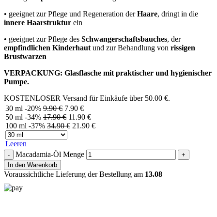
• geeignet zur Pflege und Regeneration der
Haare
, dringt in die
innere Haarstruktur
ein
• geeignet zur Pflege des
Schwangerschaftsbauches
, der
empfindlichen Kinderhaut
und zur Behandlung von
rissigen
Brustwarzen
VERPACKUNG: Glasflasche mit praktischer und hygienischer
Pumpe.
KOSTENLOSER Versand für Einkäufe über
50.00
€
.
30 ml
-20%
9.90
€
7.90
€
50 ml
-34%
17.90
€
11.90
€
100 ml
-37%
34.90
€
21.90
€
Leeren
Macadamia-Öl Menge
In den Warenkorb
Voraussichtliche Lieferung der Bestellung am
13.08