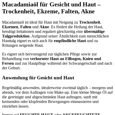
Macadamiaöl für Gesicht und Haut –
Trockenheit
,
Ekzeme
,
Falten
,
Akne
Macadamiaöl ist ideal für Haut mit Neigung zu
Trockenheit
,
Ekzemen
,
Falten
und
Akne
. Es fördert die Heilung der Haut,
beruhigt Irritationen und reguliert gleichzeitig eine
übermäßige
Talgproduktion
. Aufgrund seiner Ähnlichkeit zum menschlichen
Hauttalg eignet es sich auch für
empfindliche Haut
und zu
Rötungen neigende Haut.
Es eignet sich hervorragend zur täglichen Pflege sowie zur
Behandlung von
verhornter Haut an Ellbogen, Knien und
Fersen
und zur Hautpflege während der Schwangerschaft und nach
der Geburt.
Anwendung für Gesicht und Haut
Regelmäßig anwenden, idealerweise zweimal täglich – morgens und
abends, vor dem Auftragen von Make-up. Eine kleine Menge Öl auf
die gereinigte und abgeschminkte Haut auftragen, sanft mit
kreisenden oder klopfenden Bewegungen einmassieren und
einziehen lassen.
Immer auf
FEUCHTE HAUT
oder
ANGEFEUCHTETE