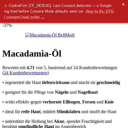
✕
Menü
⚠ CookieFirst [CF_DEBUG]: Late Consent detected — a Google
tag fired before Consent Mode defaults were set.
How to fix: GTG
0
items
0.00
€
/ consent load order →
Startseite
Arten von Kosmetika
Natürliche BIO-Öle
Macadamia-Öl
-37%
Macadamia-Öl
Bewertet mit
4.71
von 5, basierend auf
24
Kundenbewertungen
(
24
Kundenbewertungen)
• regeneriert die Haut
tiefenwirksam
und macht sie
geschmeidig
• geeignet für die Pflege von
Nägeln
und
Nagelhaut
• wirkt effektiv gegen
verhornte Ellbogen
,
Fersen
und
Knie
• ideal für
reife Haut
, mildert
Mimikfalten
und strafft die Haut
• unterstützt die Heilung bei
Akne
, spendet Feuchtigkeit und
beruhigt
empfindliche Haut
im Augenbereich