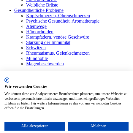
Weibliche Brüste
Gesundheitliche Probleme
Kopfschmerzen, Ohrenschmerzen
Psychische Gesundheit, Aromatherapie
Atemwege
Hämorrhoiden
Krampfadern, venöse Geschwüre
Stärkung der Immunität
Schwitzen
Rheumatismus, Gelenkschmerzen
Mundhöhle
Magenbeschwerden
Shop
Alle Produkte
Blog
Bewertungen
Wir verwenden Cookies
Kontakt
Wir können diese zur Analyse unserer Besucherdaten platzieren, um unsere Webseite zu
Anmelden / Registrieren
verbessern, personalisierte Inhalte anzuzeigen und Ihnen ein großartiges Webseiten-
Erlebnis zu bieten. Für weitere Informationen zu den von uns verwendeten Cookies
Warenkorb
öffnen Sie die Einstellungen.
Schließen
Alle akzeptieren
Ablehnen
Macadamia-Öl