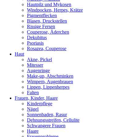
Hautpilz und Mykosen
Windpocken, Herpes, Krätze
Pigmentflecken
Blasen, Druckstellen
Rissige Fersen
Couperose, Äderchen
Dekubitus
Psoriasis
Rosazea, Couperose
Haut
Akne, Pickel
Mitesser
Augenringe
Make-up, Abschminken
Wimpern, Augenbrauen
Lippen, Lippenherpes
Falten
Frauen, Kinder, Haare
Kinderpflege
Nägel
Sonnenbaden, Rasur
Dehnungsstreifen, Cellulite
Schwangere Frauen
Haare
Frauenprobleme