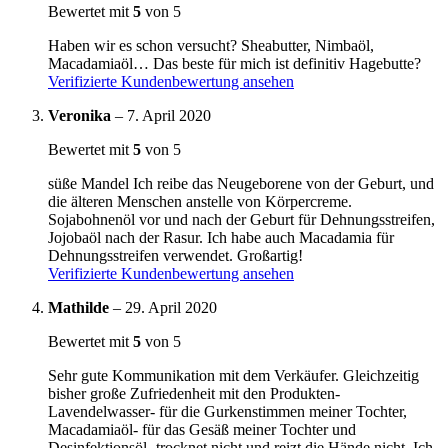
Bewertet mit
5
von 5
Haben wir es schon versucht? Sheabutter, Nimbaöl,
Macadamiaöl… Das beste für mich ist definitiv Hagebutte?
Verifizierte Kundenbewertung ansehen
Veronika
–
7. April 2020
Bewertet mit
5
von 5
süße Mandel Ich reibe das Neugeborene von der Geburt, und
die älteren Menschen anstelle von Körpercreme.
Sojabohnenöl vor und nach der Geburt für Dehnungsstreifen,
Jojobaöl nach der Rasur. Ich habe auch Macadamia für
Dehnungsstreifen verwendet. Großartig!
Verifizierte Kundenbewertung ansehen
Mathilde
–
29. April 2020
Bewertet mit
5
von 5
Sehr gute Kommunikation mit dem Verkäufer. Gleichzeitig
bisher große Zufriedenheit mit den Produkten-
Lavendelwasser- für die Gurkenstimmen meiner Tochter,
Macadamiaöl- für das Gesäß meiner Tochter und
Desinfektionsöl- trocknet nicht und reizt die Hände nicht. Ich