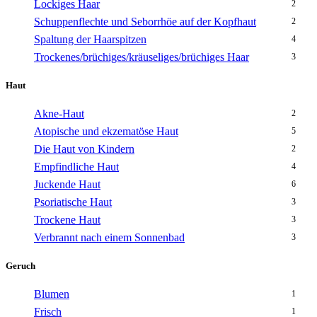
Lockiges Haar
2
Schuppenflechte und Seborrhöe auf der Kopfhaut
2
Spaltung der Haarspitzen
4
Trockenes/brüchiges/kräuseliges/brüchiges Haar
3
Haut
Akne-Haut
2
Atopische und ekzematöse Haut
5
Die Haut von Kindern
2
Empfindliche Haut
4
Juckende Haut
6
Psoriatische Haut
3
Trockene Haut
3
Verbrannt nach einem Sonnenbad
3
Geruch
Blumen
1
Frisch
1