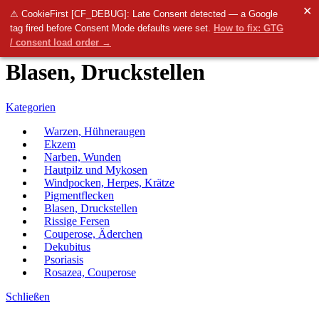
✕
Menü
⚠ CookieFirst [CF_DEBUG]: Late Consent detected — a Google
tag fired before Consent Mode defaults were set.
How to fix: GTG
0
items
0.00
€
/ consent load order →
Blasen, Druckstellen
Kategorien
Warzen, Hühneraugen
Ekzem
Narben, Wunden
Hautpilz und Mykosen
Windpocken, Herpes, Krätze
Pigmentflecken
Blasen, Druckstellen
Rissige Fersen
Couperose, Äderchen
Dekubitus
Psoriasis
Rosazea, Couperose
Schließen