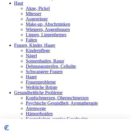
Haut
Akne, Pickel
Mitesser
Augenringe
Make-up, Abschminken
Wimpern, Augenbrauen
Lippen, Lippenherpes
Falten
Frauen, Kinder, Haare
Kinderpflege
Nägel
Sonnenbaden, Rasur
Dehnungsstreifen, Cellulite
Schwangere Frauen
Haare
Frauenprobleme
Weibliche Brüste
Gesundheitliche Probleme
Kopfschmerzen, Ohrenschmerzen
Psychische Gesundheit, Aromatherapie
Atemwege
Hämorrhoiden
Krampfadern, venöse Geschwüre
Stärkung der Immunität
Schwitzen