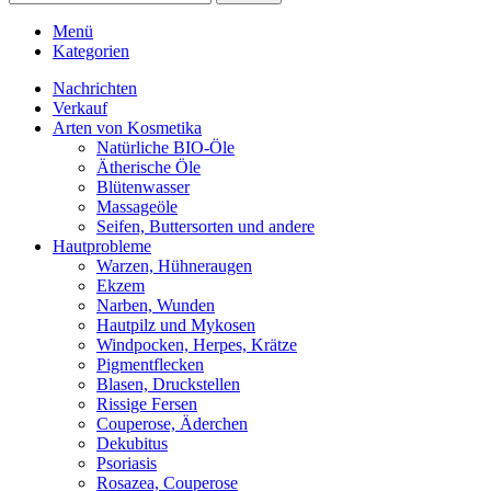
Menü
Kategorien
Nachrichten
Verkauf
Arten von Kosmetika
Natürliche BIO-Öle
Ätherische Öle
Blütenwasser
Massageöle
Seifen, Buttersorten und andere
Hautprobleme
Warzen, Hühneraugen
Ekzem
Narben, Wunden
Hautpilz und Mykosen
Windpocken, Herpes, Krätze
Pigmentflecken
Blasen, Druckstellen
Rissige Fersen
Couperose, Äderchen
Dekubitus
Psoriasis
Rosazea, Couperose