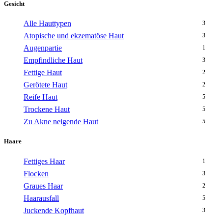
Gesicht
Alle Hauttypen
3
Atopische und ekzematöse Haut
3
Augenpartie
1
Empfindliche Haut
3
Fettige Haut
2
Gerötete Haut
2
Reife Haut
5
Trockene Haut
5
Zu Akne neigende Haut
5
Haare
Fettiges Haar
1
Flocken
3
Graues Haar
2
Haarausfall
5
Juckende Kopfhaut
3