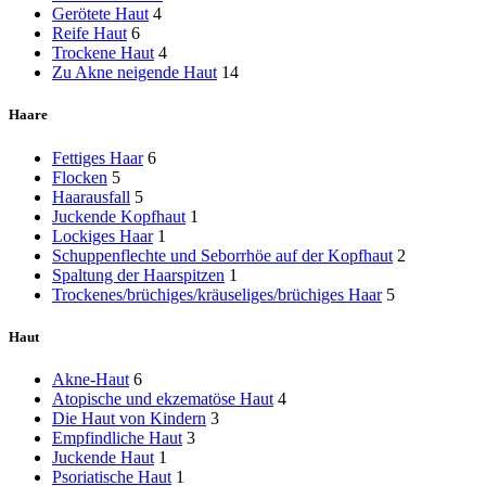
Gerötete Haut
4
Reife Haut
6
Trockene Haut
4
Zu Akne neigende Haut
14
Haare
Fettiges Haar
6
Flocken
5
Haarausfall
5
Juckende Kopfhaut
1
Lockiges Haar
1
Schuppenflechte und Seborrhöe auf der Kopfhaut
2
Spaltung der Haarspitzen
1
Trockenes/brüchiges/kräuseliges/brüchiges Haar
5
Haut
Akne-Haut
6
Atopische und ekzematöse Haut
4
Die Haut von Kindern
3
Empfindliche Haut
3
Juckende Haut
1
Psoriatische Haut
1