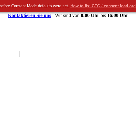
before Consent Mode defaults were set.
How to fix: GTG / consent load or
Kontaktieren Sie uns
- Wir sind von
8:00 Uhr
bis
16:00 Uhr