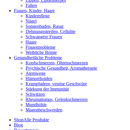
Lippen, Lippenherpes
Falten
Frauen, Kinder, Haare
Kinderpflege
Nägel
Sonnenbaden, Rasur
Dehnungsstreifen, Cellulite
Schwangere Frauen
Haare
Frauenprobleme
Weibliche Brüste
Gesundheitliche Probleme
Kopfschmerzen, Ohrenschmerzen
Psychische Gesundheit, Aromatherapie
Atemwege
Hämorrhoiden
Krampfadern, venöse Geschwüre
Stärkung der Immunität
Schwitzen
Rheumatismus, Gelenkschmerzen
Mundhöhle
Magenbeschwerden
Shop
Alle Produkte
Blog