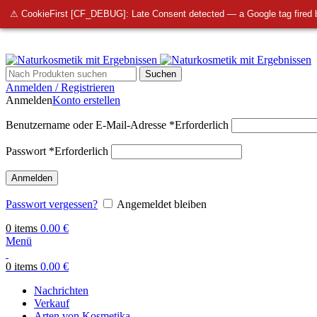
info@bellmedi.at
⚠ CookieFirst [CF_DEBUG]: Late Consent detected — a Google tag fired 
Suchen
Anmelden / Registrieren
Anmelden
Konto erstellen
Benutzername oder E-Mail-Adresse
*
Erforderlich
Passwort
*
Erforderlich
Anmelden
Passwort vergessen?
Angemeldet bleiben
0
items
0.00
€
Menü
0
items
0.00
€
Nachrichten
Verkauf
Arten von Kosmetika