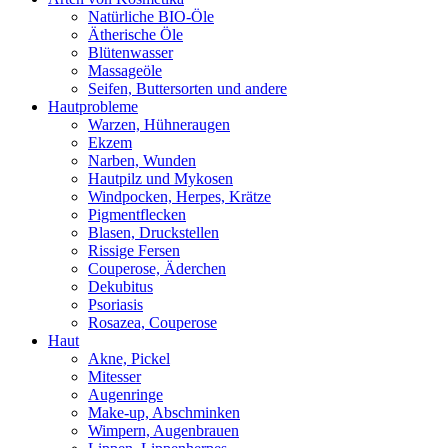
Natürliche BIO-Öle
Ätherische Öle
Blütenwasser
Massageöle
Seifen, Buttersorten und andere
Hautprobleme
Warzen, Hühneraugen
Ekzem
Narben, Wunden
Hautpilz und Mykosen
Windpocken, Herpes, Krätze
Pigmentflecken
Blasen, Druckstellen
Rissige Fersen
Couperose, Äderchen
Dekubitus
Psoriasis
Rosazea, Couperose
Haut
Akne, Pickel
Mitesser
Augenringe
Make-up, Abschminken
Wimpern, Augenbrauen