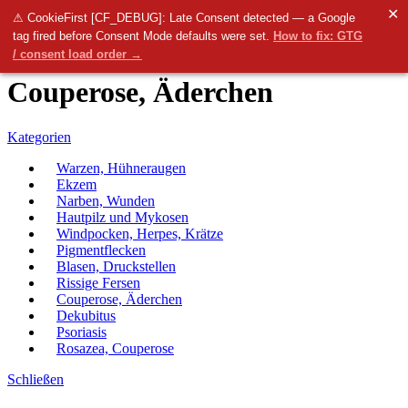
✕
Menü
⚠ CookieFirst [CF_DEBUG]: Late Consent detected — a Google
tag fired before Consent Mode defaults were set.
How to fix: GTG
0
items
0.00
€
/ consent load order →
Couperose, Äderchen
Kategorien
Warzen, Hühneraugen
Ekzem
Narben, Wunden
Hautpilz und Mykosen
Windpocken, Herpes, Krätze
Pigmentflecken
Blasen, Druckstellen
Rissige Fersen
Couperose, Äderchen
Dekubitus
Psoriasis
Rosazea, Couperose
Schließen