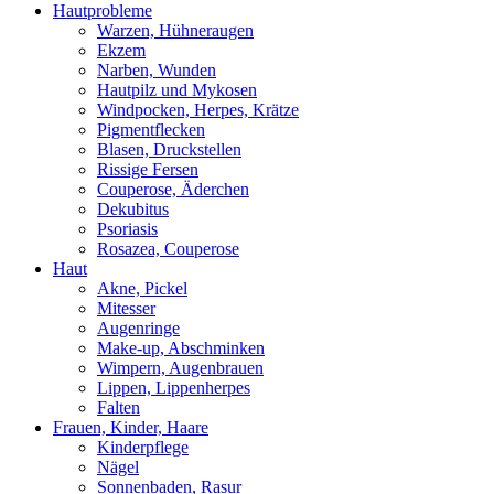
Hautprobleme
Warzen, Hühneraugen
Ekzem
Narben, Wunden
Hautpilz und Mykosen
Windpocken, Herpes, Krätze
Pigmentflecken
Blasen, Druckstellen
Rissige Fersen
Couperose, Äderchen
Dekubitus
Psoriasis
Rosazea, Couperose
Haut
Akne, Pickel
Mitesser
Augenringe
Make-up, Abschminken
Wimpern, Augenbrauen
Lippen, Lippenherpes
Falten
Frauen, Kinder, Haare
Kinderpflege
Nägel
Sonnenbaden, Rasur