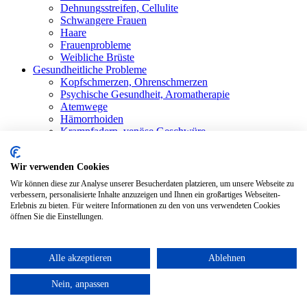
Dehnungsstreifen, Cellulite
Schwangere Frauen
Haare
Frauenprobleme
Weibliche Brüste
Gesundheitliche Probleme
Kopfschmerzen, Ohrenschmerzen
Psychische Gesundheit, Aromatherapie
Atemwege
Hämorrhoiden
Krampfadern, venöse Geschwüre
Stärkung der Immunität
Schwitzen
Wir verwenden Cookies
Rheumatismus, Gelenkschmerzen
Mundhöhle
Wir können diese zur Analyse unserer Besucherdaten platzieren, um unsere Webseite zu
Magenbeschwerden
verbessern, personalisierte Inhalte anzuzeigen und Ihnen ein großartiges Webseiten-
Erlebnis zu bieten. Für weitere Informationen zu den von uns verwendeten Cookies
Shop
Alle Produkte
öffnen Sie die Einstellungen.
Blog
Bewertungen
Kontakt
Alle akzeptieren
Ablehnen
Anmelden / Registrieren
Nein, anpassen
Warenkorb
Schließen