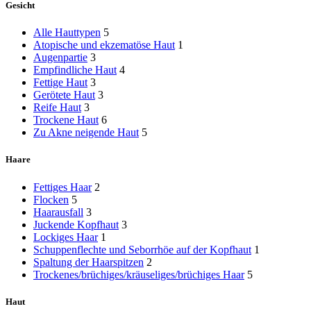
Gesicht
Alle Hauttypen
5
Atopische und ekzematöse Haut
1
Augenpartie
3
Empfindliche Haut
4
Fettige Haut
3
Gerötete Haut
3
Reife Haut
3
Trockene Haut
6
Zu Akne neigende Haut
5
Haare
Fettiges Haar
2
Flocken
5
Haarausfall
3
Juckende Kopfhaut
3
Lockiges Haar
1
Schuppenflechte und Seborrhöe auf der Kopfhaut
1
Spaltung der Haarspitzen
2
Trockenes/brüchiges/kräuseliges/brüchiges Haar
5
Haut