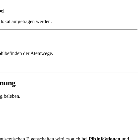
el.
lokal aufgetragen werden.
Wohlbefinden der Atemwege.
nnung
g beleben.
antiseptischen Eigenschaften wird es auch bei
Pilzinfektionen
und