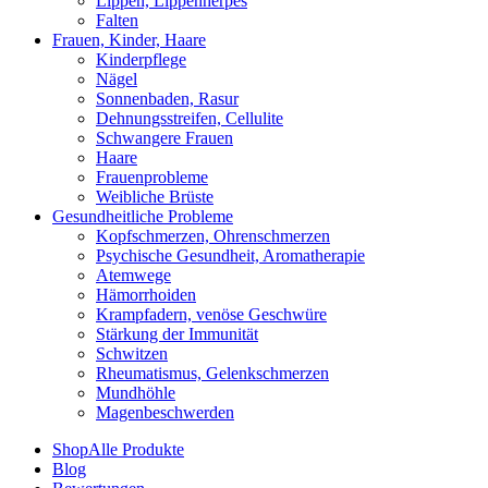
Lippen, Lippenherpes
Falten
Frauen, Kinder, Haare
Kinderpflege
Nägel
Sonnenbaden, Rasur
Dehnungsstreifen, Cellulite
Schwangere Frauen
Haare
Frauenprobleme
Weibliche Brüste
Gesundheitliche Probleme
Kopfschmerzen, Ohrenschmerzen
Psychische Gesundheit, Aromatherapie
Atemwege
Hämorrhoiden
Krampfadern, venöse Geschwüre
Stärkung der Immunität
Schwitzen
Rheumatismus, Gelenkschmerzen
Mundhöhle
Magenbeschwerden
Shop
Alle Produkte
Blog