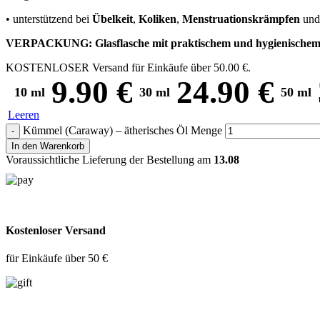
• unterstützend bei
Übelkeit
,
Koliken
,
Menstruationskrämpfen
un
VERPACKUNG: Glasflasche mit praktischem und hygienischem 
KOSTENLOSER Versand für Einkäufe über
50.00
€
.
9.90
€
24.90
€
10 ml
30 ml
50 ml
Leeren
Kümmel (Caraway) – ätherisches Öl Menge
In den Warenkorb
Voraussichtliche Lieferung der Bestellung am
13.08
Kostenloser Versand
für Einkäufe über 50 €