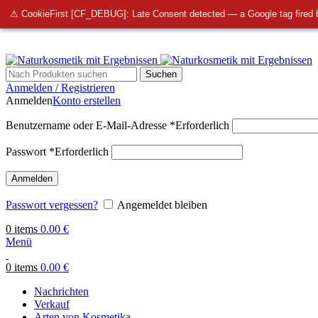
info@bellmedi.at
⚠ CookieFirst [CF_DEBUG]: Late Consent detected — a Google tag fired 
Suchen
Anmelden / Registrieren
Anmelden
Konto erstellen
Benutzername oder E-Mail-Adresse
*
Erforderlich
Passwort
*
Erforderlich
Anmelden
Passwort vergessen?
Angemeldet bleiben
0
items
0.00
€
Menü
0
items
0.00
€
Nachrichten
Verkauf
Arten von Kosmetika