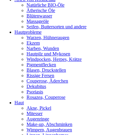
Natürliche BIO-Öle
Ätherische Öle
Blütenwasser
Massageöle
Seifen, Buttersorten und andere
Hautprobleme
Warzen, Hühneraugen
Ekzem
Narben, Wunden
Hautpilz und Mykosen
Windpocken, Herpes, Krätze
Pigmentflecken
Blasen, Druckstellen
Rissige Fersen
Couperose, Äderchen
Dekubitus
Psoriasis
Rosazea, Couperose
Haut
Akne, Pickel
Mitesser
Augenringe
Make-up, Abschminken
Wimpern, Augenbrauen