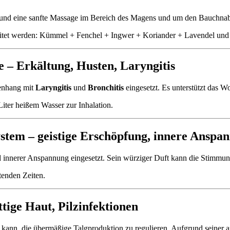
l, und eine sanfte Massage im Bereich des Magens und um den Bauchnab
itet werden: Kümmel + Fenchel + Ingwer + Koriander + Lavendel und 
e –
Erkältung
,
Husten
,
Laryngitis
enhang mit
Laryngitis
und
Bronchitis
eingesetzt. Es unterstützt das 
Liter heißem Wasser zur Inhalation.
ystem –
geistige Erschöpfung
,
innere Anspa
 innerer Anspannung eingesetzt. Sein würziger Duft kann die Stimmun
tenden Zeiten.
ttige Haut
,
Pilzinfektionen
n kann, die übermäßige Talgproduktion zu regulieren. Aufgrund seiner 