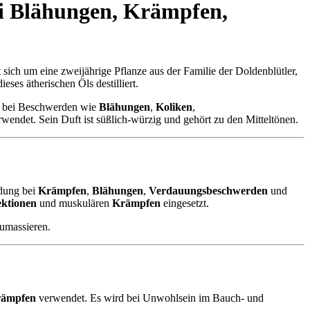
i
Blähungen
,
Krämpfen
,
sich um eine zweijährige Pflanze aus der Familie der Doldenblütler,
ses ätherischen Öls destilliert.
es bei Beschwerden wie
Blähungen
,
Koliken
,
wendet. Sein Duft ist süßlich-würzig und gehört zu den Mitteltönen.
ndung bei
Krämpfen
,
Blähungen
,
Verdauungsbeschwerden
und
ektionen
und muskulären
Krämpfen
eingesetzt.
zumassieren.
rämpfen
verwendet. Es wird bei Unwohlsein im Bauch- und