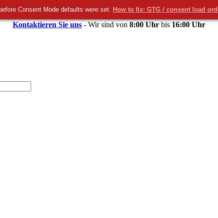
before Consent Mode defaults were set.
How to fix: GTG / consent load or
Kontaktieren Sie uns
- Wir sind von
8:00 Uhr
bis
16:00 Uhr