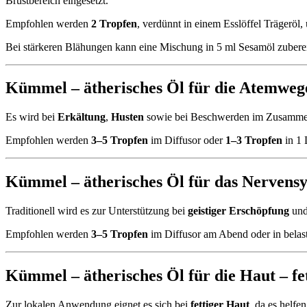
Brustbereich eingesetzt.
Empfohlen werden
2 Tropfen
, verdünnt in einem Esslöffel Trägerö
Bei stärkeren Blähungen kann eine Mischung in 5 ml Sesamöl zubere
Kümmel – ätherisches Öl für die Atemweg
Es wird bei
Erkältung
,
Husten
sowie bei Beschwerden im Zusamm
Empfohlen werden
3–5 Tropfen
im Diffusor oder
1–3 Tropfen
in 1 
Kümmel – ätherisches Öl für das Nervens
Traditionell wird es zur Unterstützung bei
geistiger Erschöpfung
und
Empfohlen werden
3–5 Tropfen
im Diffusor am Abend oder in belas
Kümmel – ätherisches Öl für die Haut –
fe
Zur lokalen Anwendung eignet es sich bei
fettiger Haut
, da es helfe