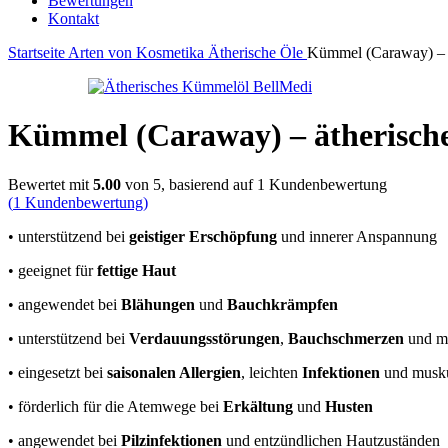
Bewertungen
Kontakt
Startseite
Arten von Kosmetika
Ätherische Öle
Kümmel (Caraway) – ä
Kümmel (Caraway) – ätherische
Bewertet mit
5.00
von 5, basierend auf
1
Kundenbewertung
(
1
Kundenbewertung)
• unterstützend bei
geistiger Erschöpfung
und innerer Anspannung
• geeignet für
fettige Haut
• angewendet bei
Blähungen
und
Bauchkrämpfen
• unterstützend bei
Verdauungsstörungen
,
Bauchschmerzen
und m
• eingesetzt bei
saisonalen Allergien
, leichten
Infektionen
und musk
• förderlich für die Atemwege bei
Erkältung
und
Husten
• angewendet bei
Pilzinfektionen
und entzündlichen Hautzuständen