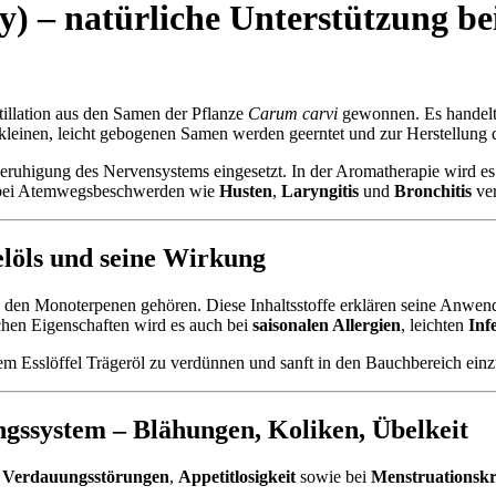
) – natürliche Unterstützung be
llation aus den Samen der Pflanze
Carum carvi
gewonnen. Es handelt 
 kleinen, leicht gebogenen Samen werden geerntet und zur Herstellung die
Beruhigung des Nervensystems eingesetzt. In der Aromatherapie wird 
bei Atemwegsbeschwerden wie
Husten
,
Laryngitis
und
Bronchitis
ver
öls und seine Wirkung
 den Monoterpenen gehören. Diese Inhaltsstoffe erklären seine Anwe
chen Eigenschaften wird es auch bei
saisonalen Allergien
, leichten
Inf
em Esslöffel Trägeröl zu verdünnen und sanft in den Bauchbereich ein
ngssystem –
Blähungen
,
Koliken
,
Übelkeit
,
Verdauungsstörungen
,
Appetitlosigkeit
sowie bei
Menstruationsk