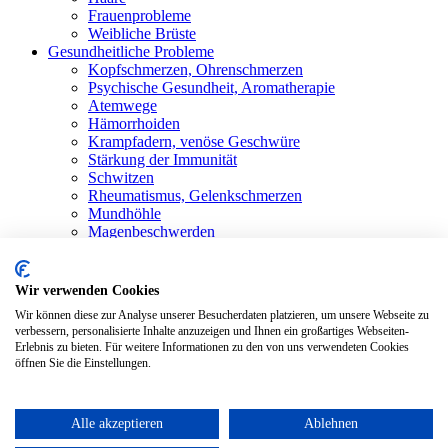
Frauenprobleme
Weibliche Brüste
Gesundheitliche Probleme
Kopfschmerzen, Ohrenschmerzen
Psychische Gesundheit, Aromatherapie
Atemwege
Hämorrhoiden
Krampfadern, venöse Geschwüre
Stärkung der Immunität
Schwitzen
Rheumatismus, Gelenkschmerzen
Mundhöhle
Magenbeschwerden
Shop
Alle Produkte
Blog
Wir verwenden Cookies
Bewertungen
Wir können diese zur Analyse unserer Besucherdaten platzieren, um unsere Webseite zu
Kontakt
verbessern, personalisierte Inhalte anzuzeigen und Ihnen ein großartiges Webseiten-
Anmelden / Registrieren
Erlebnis zu bieten. Für weitere Informationen zu den von uns verwendeten Cookies
öffnen Sie die Einstellungen.
Warenkorb
Schließen
Alle akzeptieren
Ablehnen
Zypresse – ätherisches Öl