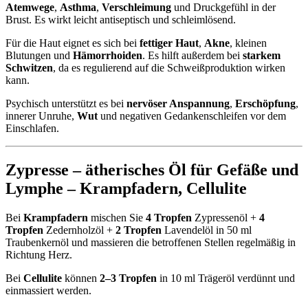
Atemwege
,
Asthma
,
Verschleimung
und Druckgefühl in der
Brust. Es wirkt leicht antiseptisch und schleimlösend.
Für die Haut eignet es sich bei
fettiger Haut
,
Akne
, kleinen
Blutungen und
Hämorrhoiden
. Es hilft außerdem bei
starkem
Schwitzen
, da es regulierend auf die Schweißproduktion wirken
kann.
Psychisch unterstützt es bei
nervöser Anspannung
,
Erschöpfung
,
innerer Unruhe,
Wut
und negativen Gedankenschleifen vor dem
Einschlafen.
Zypresse – ätherisches Öl für Gefäße und
Lymphe –
Krampfadern
,
Cellulite
Bei
Krampfadern
mischen Sie
4 Tropfen
Zypressenöl +
4
Tropfen
Zedernholzöl +
2 Tropfen
Lavendelöl in 50 ml
Traubenkernöl und massieren die betroffenen Stellen regelmäßig in
Richtung Herz.
Bei
Cellulite
können
2–3 Tropfen
in 10 ml Trägeröl verdünnt und
einmassiert werden.