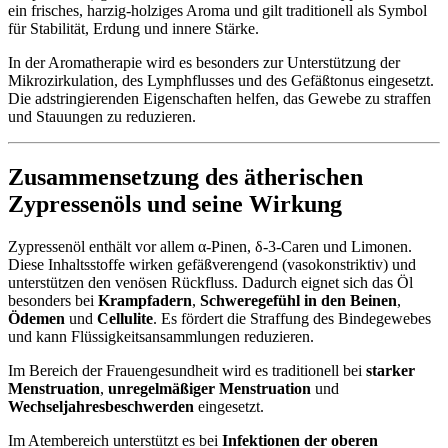
ein frisches, harzig-holziges Aroma und gilt traditionell als Symbol
für Stabilität, Erdung und innere Stärke.
In der Aromatherapie wird es besonders zur Unterstützung der
Mikrozirkulation, des Lymphflusses und des Gefäßtonus eingesetzt.
Die adstringierenden Eigenschaften helfen, das Gewebe zu straffen
und Stauungen zu reduzieren.
Zusammensetzung des ätherischen
Zypressenöls und seine Wirkung
Zypressenöl enthält vor allem α-Pinen, δ-3-Caren und Limonen.
Diese Inhaltsstoffe wirken gefäßverengend (vasokonstriktiv) und
unterstützen den venösen Rückfluss. Dadurch eignet sich das Öl
besonders bei
Krampfadern
,
Schweregefühl in den Beinen
,
Ödemen
und
Cellulite
. Es fördert die Straffung des Bindegewebes
und kann Flüssigkeitsansammlungen reduzieren.
Im Bereich der Frauengesundheit wird es traditionell bei
starker
Menstruation
,
unregelmäßiger Menstruation
und
Wechseljahresbeschwerden
eingesetzt.
Im Atembereich unterstützt es bei
Infektionen der oberen