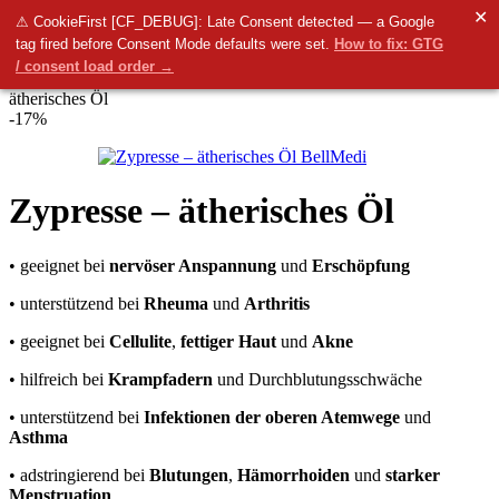
✕
Menü
⚠ CookieFirst [CF_DEBUG]: Late Consent detected — a Google
tag fired before Consent Mode defaults were set.
How to fix: GTG
0
items
0.00
€
/ consent load order →
Startseite
Arten von Kosmetika
Ätherische Öle
Zypresse –
ätherisches Öl
-17%
Zypresse – ätherisches Öl
• geeignet bei
nervöser Anspannung
und
Erschöpfung
• unterstützend bei
Rheuma
und
Arthritis
• geeignet bei
Cellulite
,
fettiger Haut
und
Akne
• hilfreich bei
Krampfadern
und Durchblutungsschwäche
• unterstützend bei
Infektionen der oberen Atemwege
und
Asthma
• adstringierend bei
Blutungen
,
Hämorrhoiden
und
starker
Menstruation