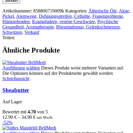
Artikelnummer:
858800719009k
Kategorien:
Ätherische Öle
,
Akne,
Pickel
,
Atemwege
,
Dehnungsstreifen, Cellulite
,
Frauenprobleme
,
Hämorrhoiden
,
Krampfadern, venöse Geschwüre
,
Psychische
Gesundheit, Aromatherapie
,
Rheumatismus, Gelenkschmerzen
,
Schwitzen
,
Verkauf
Teilen:
Ähnliche Produkte
Ausführung wählen
Dieses Produkt weist mehrere Varianten auf.
Die Optionen können auf der Produktseite gewählt werden
Schnellansicht
Sheabutter
Auf Lager
Bewertet mit
4.70
von 5
12.90
€
–
34.90
€
mit MwSt.
-52%