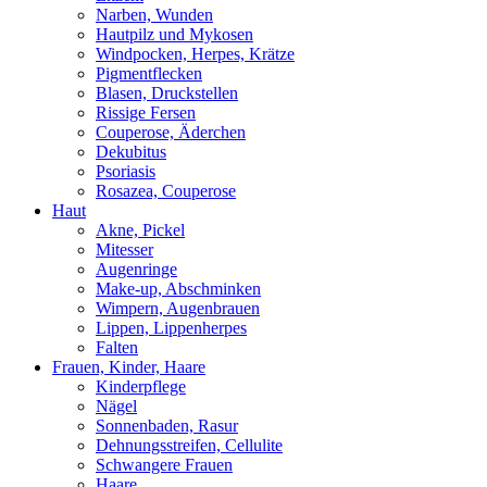
Narben, Wunden
Hautpilz und Mykosen
Windpocken, Herpes, Krätze
Pigmentflecken
Blasen, Druckstellen
Rissige Fersen
Couperose, Äderchen
Dekubitus
Psoriasis
Rosazea, Couperose
Haut
Akne, Pickel
Mitesser
Augenringe
Make-up, Abschminken
Wimpern, Augenbrauen
Lippen, Lippenherpes
Falten
Frauen, Kinder, Haare
Kinderpflege
Nägel
Sonnenbaden, Rasur
Dehnungsstreifen, Cellulite
Schwangere Frauen
Haare