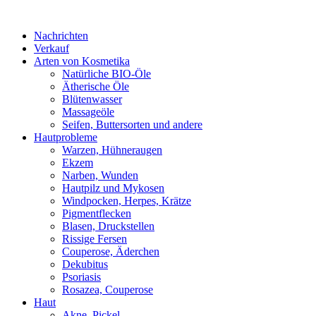
Nachrichten
Verkauf
Arten von Kosmetika
Natürliche BIO-Öle
Ätherische Öle
Blütenwasser
Massageöle
Seifen, Buttersorten und andere
Hautprobleme
Warzen, Hühneraugen
Ekzem
Narben, Wunden
Hautpilz und Mykosen
Windpocken, Herpes, Krätze
Pigmentflecken
Blasen, Druckstellen
Rissige Fersen
Couperose, Äderchen
Dekubitus
Psoriasis
Rosazea, Couperose
Haut
Akne, Pickel