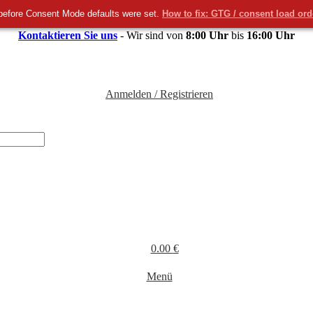
before Consent Mode defaults were set.
How to fix: GTG / consent load or
Kontaktieren Sie uns
- Wir sind von
8:00 Uhr
bis
16:00 Uhr
Anmelden / Registrieren
0.00
€
Menü