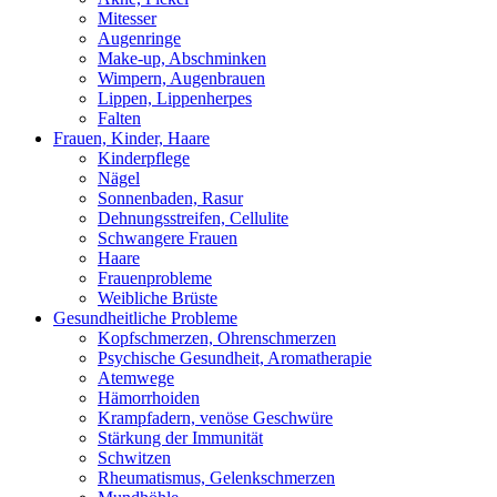
Mitesser
Augenringe
Make-up, Abschminken
Wimpern, Augenbrauen
Lippen, Lippenherpes
Falten
Frauen, Kinder, Haare
Kinderpflege
Nägel
Sonnenbaden, Rasur
Dehnungsstreifen, Cellulite
Schwangere Frauen
Haare
Frauenprobleme
Weibliche Brüste
Gesundheitliche Probleme
Kopfschmerzen, Ohrenschmerzen
Psychische Gesundheit, Aromatherapie
Atemwege
Hämorrhoiden
Krampfadern, venöse Geschwüre
Stärkung der Immunität
Schwitzen
Rheumatismus, Gelenkschmerzen