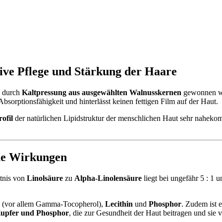
sive Pflege und Stärkung der Haare
s durch
Kaltpressung aus ausgewählten Walnusskernen
gewonnen wir
Absorptionsfähigkeit und hinterlässt keinen fettigen Film auf der Haut.
ofil
der natürlichen Lipidstruktur der menschlichen Haut sehr naheko
ne Wirkungen
tnis von
Linolsäure
zu
Alpha-Linolensäure
liegt bei ungefähr 5 : 1 
(vor allem Gamma-Tocopherol),
Lecithin
und
Phosphor
. Zudem ist 
Kupfer und Phosphor
, die zur Gesundheit der Haut beitragen und sie 