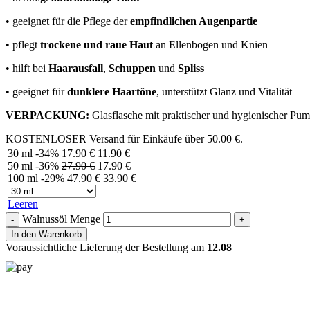
• geeignet für die Pflege der
empfindlichen Augenpartie
• pflegt
trockene und raue Haut
an Ellenbogen und Knien
• hilft bei
Haarausfall
,
Schuppen
und
Spliss
• geeignet für
dunklere Haartöne
, unterstützt Glanz und Vitalität
VERPACKUNG:
Glasflasche mit praktischer und hygienischer Pum
KOSTENLOSER Versand für Einkäufe über
50.00
€
.
30 ml
-34%
17.90
€
11.90
€
50 ml
-36%
27.90
€
17.90
€
100 ml
-29%
47.90
€
33.90
€
Leeren
Walnussöl Menge
In den Warenkorb
Voraussichtliche Lieferung der Bestellung am
12.08