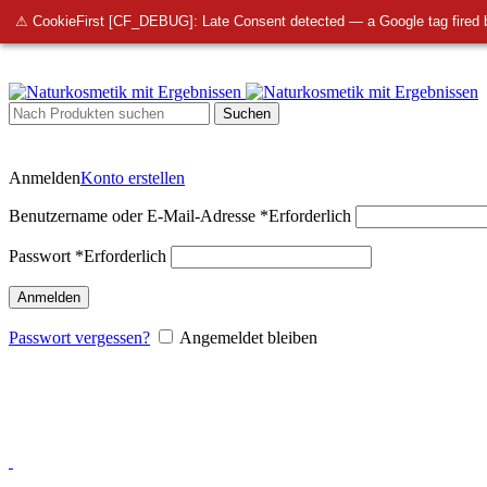
info@bellmedi.at
⚠ CookieFirst [CF_DEBUG]: Late Consent detected — a Google tag fired 
Suchen
Anmelden
Konto erstellen
Benutzername oder E-Mail-Adresse
*
Erforderlich
Passwort
*
Erforderlich
Anmelden
Passwort vergessen?
Angemeldet bleiben