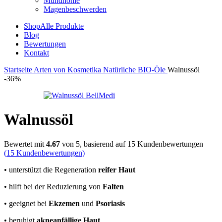
Mundhöhle
Magenbeschwerden
Shop
Alle Produkte
Blog
Bewertungen
Kontakt
Startseite
Arten von Kosmetika
Natürliche BIO-Öle
Walnussöl
-36%
Walnussöl
Bewertet mit
4.67
von 5, basierend auf
15
Kundenbewertungen
(
15
Kundenbewertungen)
• unterstützt die Regeneration
reifer Haut
• hilft bei der Reduzierung von
Falten
• geeignet bei
Ekzemen
und
Psoriasis
• beruhigt
akneanfällige Haut