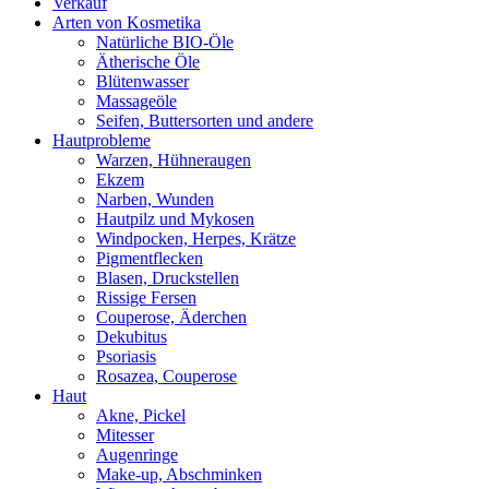
Verkauf
Arten von Kosmetika
Natürliche BIO-Öle
Ätherische Öle
Blütenwasser
Massageöle
Seifen, Buttersorten und andere
Hautprobleme
Warzen, Hühneraugen
Ekzem
Narben, Wunden
Hautpilz und Mykosen
Windpocken, Herpes, Krätze
Pigmentflecken
Blasen, Druckstellen
Rissige Fersen
Couperose, Äderchen
Dekubitus
Psoriasis
Rosazea, Couperose
Haut
Akne, Pickel
Mitesser
Augenringe
Make-up, Abschminken