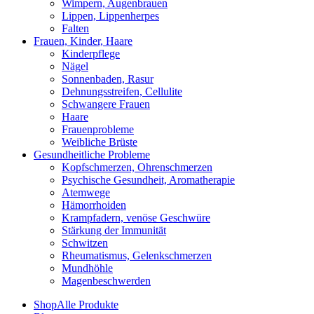
Wimpern, Augenbrauen
Lippen, Lippenherpes
Falten
Frauen, Kinder, Haare
Kinderpflege
Nägel
Sonnenbaden, Rasur
Dehnungsstreifen, Cellulite
Schwangere Frauen
Haare
Frauenprobleme
Weibliche Brüste
Gesundheitliche Probleme
Kopfschmerzen, Ohrenschmerzen
Psychische Gesundheit, Aromatherapie
Atemwege
Hämorrhoiden
Krampfadern, venöse Geschwüre
Stärkung der Immunität
Schwitzen
Rheumatismus, Gelenkschmerzen
Mundhöhle
Magenbeschwerden
Shop
Alle Produkte