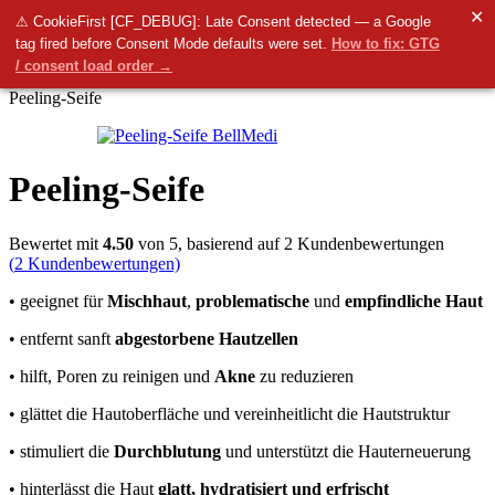
✕
Menü
⚠ CookieFirst [CF_DEBUG]: Late Consent detected — a Google
tag fired before Consent Mode defaults were set.
How to fix: GTG
0
items
0.00
€
/ consent load order →
Startseite
Arten von Kosmetika
Seifen, Buttersorten und andere
Peeling-Seife
Peeling-Seife
Bewertet mit
4.50
von 5, basierend auf
2
Kundenbewertungen
(
2
Kundenbewertungen)
• geeignet für
Mischhaut
,
problematische
und
empfindliche Haut
• entfernt sanft
abgestorbene Hautzellen
• hilft, Poren zu reinigen und
Akne
zu reduzieren
• glättet die Hautoberfläche und vereinheitlicht die Hautstruktur
• stimuliert die
Durchblutung
und unterstützt die Hauterneuerung
• hinterlässt die Haut
glatt, hydratisiert und erfrischt