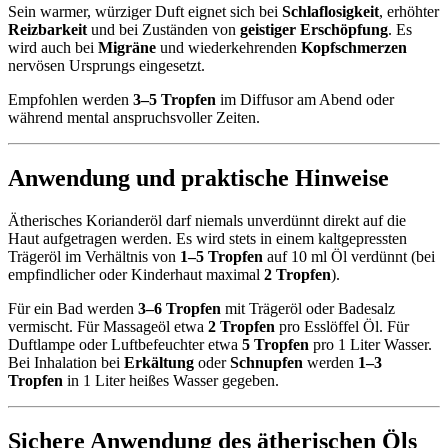
Sein warmer, würziger Duft eignet sich bei
Schlaflosigkeit
, erhöhter
Reizbarkeit
und bei Zuständen von
geistiger Erschöpfung
. Es
wird auch bei
Migräne
und wiederkehrenden
Kopfschmerzen
nervösen Ursprungs eingesetzt.
Empfohlen werden
3–5 Tropfen
im Diffusor am Abend oder
während mental anspruchsvoller Zeiten.
Anwendung und praktische Hinweise
Ätherisches Korianderöl darf niemals unverdünnt direkt auf die
Haut aufgetragen werden. Es wird stets in einem kaltgepressten
Trägeröl im Verhältnis von
1–5 Tropfen
auf 10 ml Öl verdünnt (bei
empfindlicher oder Kinderhaut maximal
2 Tropfen
).
Für ein Bad werden
3–6 Tropfen
mit Trägeröl oder Badesalz
vermischt. Für Massageöl etwa
2 Tropfen
pro Esslöffel Öl. Für
Duftlampe oder Luftbefeuchter etwa
5 Tropfen
pro 1 Liter Wasser.
Bei Inhalation bei
Erkältung
oder
Schnupfen
werden
1–3
Tropfen
in 1 Liter heißes Wasser gegeben.
Sichere Anwendung des ätherischen Öls