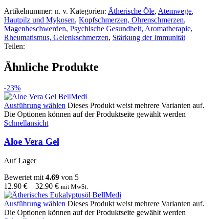
Artikelnummer:
n. v.
Kategorien:
Ätherische Öle
,
Atemwege
,
Hautpilz und Mykosen
,
Kopfschmerzen, Ohrenschmerzen
,
Magenbeschwerden
,
Psychische Gesundheit, Aromatherapie
,
Rheumatismus, Gelenkschmerzen
,
Stärkung der Immunität
Teilen:
Ähnliche Produkte
-23%
Ausführung wählen
Dieses Produkt weist mehrere Varianten auf.
Die Optionen können auf der Produktseite gewählt werden
Schnellansicht
Aloe Vera Gel
Auf Lager
Bewertet mit
4.69
von 5
12.90
€
–
32.90
€
mit MwSt.
Ausführung wählen
Dieses Produkt weist mehrere Varianten auf.
Die Optionen können auf der Produktseite gewählt werden