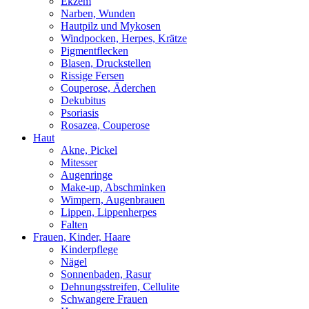
Ekzem
Narben, Wunden
Hautpilz und Mykosen
Windpocken, Herpes, Krätze
Pigmentflecken
Blasen, Druckstellen
Rissige Fersen
Couperose, Äderchen
Dekubitus
Psoriasis
Rosazea, Couperose
Haut
Akne, Pickel
Mitesser
Augenringe
Make-up, Abschminken
Wimpern, Augenbrauen
Lippen, Lippenherpes
Falten
Frauen, Kinder, Haare
Kinderpflege
Nägel
Sonnenbaden, Rasur
Dehnungsstreifen, Cellulite
Schwangere Frauen