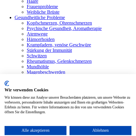
Haare
Frauenprobleme
Weibliche Brüste
Gesundheitliche Probleme
Kopfschmerzen, Ohrenschmerzen
Psychische Gesundheit, Aromatherapie
Atemwege
Hämorrhoiden
Krampfadern, venöse Geschwüre
Stärkung der Immunität
Schwitzen
Rheumatismus, Gelenkschmerzen
Mundhöhle
Magenbeschwerden
Shop
Alle Produkte
Blog
Wir verwenden Cookies
Bewertungen
Wir können diese zur Analyse unserer Besucherdaten platzieren, um unsere Webseite zu
Kontakt
verbessern, personalisierte Inhalte anzuzeigen und Ihnen ein großartiges Webseiten-
Anmelden / Registrieren
Erlebnis zu bieten. Für weitere Informationen zu den von uns verwendeten Cookies
öffnen Sie die Einstellungen.
Warenkorb
Schließen
Alle akzeptieren
Ablehnen