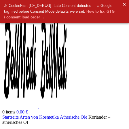
✕
Menü
⚠ CookieFirst [CF_DEBUG]: Late Consent detected — a Google
tag fired before Consent Mode defaults were set.
How to fix: GTG
/ consent load order →
0
items
0.00
€
Startseite
Arten von Kosmetika
Ätherische Öle
Koriander –
ätherisches Öl