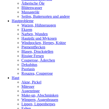
Ätherische Öle
Blütenwasser
Massageöle
Seifen, Buttersorten und andere
Hautprobleme
Warzen, Hühneraugen
Ekzem
Narben, Wunden
Hautpilz und Mykosen
Windpocken, Herpes, Krätze
Pigmentflecken
Blasen, Druckstellen
Rissige Fersen
Couperose, Äderchen
Dekubitus
Psoriasis
Rosazea, Couperose
Haut
Akne, Pickel
Mitesser
Augenringe
Make-up, Abschminken
Wimpern, Augenbrauen
Lippen, Lippenherpes
Falten