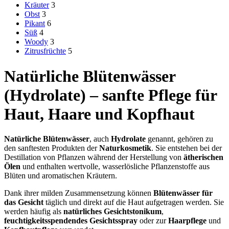
Kräuter
3
Obst
3
Pikant
6
Süß
4
Woody
3
Zitrusfrüchte
5
Natürliche Blütenwässer
(Hydrolate) – sanfte Pflege für
Haut, Haare und Kopfhaut
Natürliche Blütenwässer
, auch
Hydrolate
genannt, gehören zu
den sanftesten Produkten der
Naturkosmetik
. Sie entstehen bei der
Destillation von Pflanzen während der Herstellung von
ätherischen
Ölen
und enthalten wertvolle, wasserlösliche Pflanzenstoffe aus
Blüten und aromatischen Kräutern.
Dank ihrer milden Zusammensetzung können
Blütenwässer für
das Gesicht
täglich und direkt auf die Haut aufgetragen werden. Sie
werden häufig als
natürliches Gesichtstonikum
,
feuchtigkeitsspendendes Gesichtsspray
oder zur
Haarpflege
und