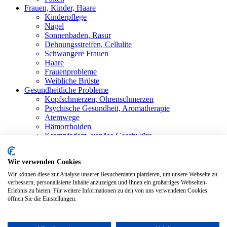
Frauen, Kinder, Haare
Kinderpflege
Nägel
Sonnenbaden, Rasur
Dehnungsstreifen, Cellulite
Schwangere Frauen
Haare
Frauenprobleme
Weibliche Brüste
Gesundheitliche Probleme
Kopfschmerzen, Ohrenschmerzen
Psychische Gesundheit, Aromatherapie
Atemwege
Hämorrhoiden
Krampfadern, venöse Geschwüre
Stärkung der Immunität
Schwitzen
Wir verwenden Cookies
Rheumatismus, Gelenkschmerzen
Mundhöhle
Wir können diese zur Analyse unserer Besucherdaten platzieren, um unsere Webseite zu
Magenbeschwerden
verbessern, personalisierte Inhalte anzuzeigen und Ihnen ein großartiges Webseiten-
Erlebnis zu bieten. Für weitere Informationen zu den von uns verwendeten Cookies
Shop
Alle Produkte
öffnen Sie die Einstellungen.
Blog
Bewertungen
Kontakt