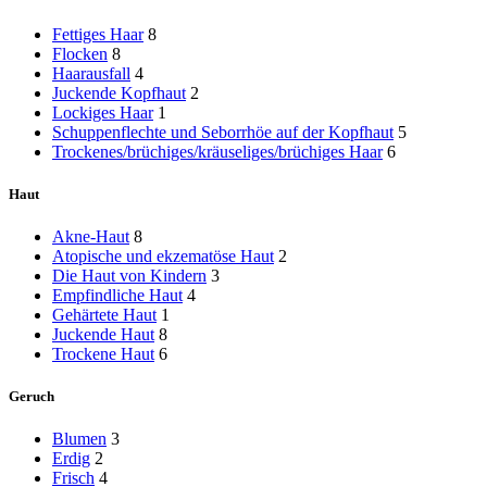
Fettiges Haar
8
Flocken
8
Haarausfall
4
Juckende Kopfhaut
2
Lockiges Haar
1
Schuppenflechte und Seborrhöe auf der Kopfhaut
5
Trockenes/brüchiges/kräuseliges/brüchiges Haar
6
Haut
Akne-Haut
8
Atopische und ekzematöse Haut
2
Die Haut von Kindern
3
Empfindliche Haut
4
Gehärtete Haut
1
Juckende Haut
8
Trockene Haut
6
Geruch
Blumen
3
Erdig
2
Frisch
4