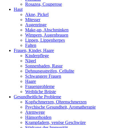
Rosazea, Couperose
Haut
Akne, Pickel
Mitesser
Augenringe
Make-up, Abschminken
Wimpern, Augenbrauen
Lippen, Lippenherpes
Falten
Frauen, Kinder, Haare
Kinderpflege
Nägel
Sonnenbaden, Rasur
Dehnungsstreifen, Cellulite
Schwangere Frauen
Haare
Frauenprobleme
Weibliche Brüste
Gesundheitliche Probleme
Kopfschmerzen, Ohrenschmerzen
Psychische Gesundheit, Aromatherapie
Atemwege
Hämorrhoiden
Krampfadern, venöse Geschwüre
Stärkung der Immunität