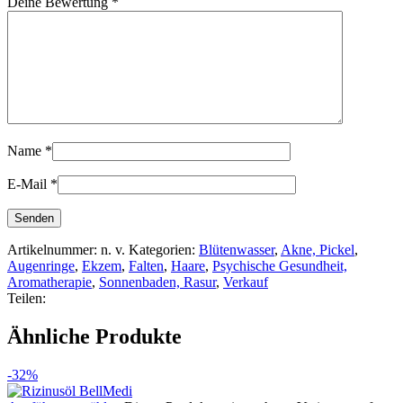
Deine Bewertung
*
Name
*
E-Mail
*
Artikelnummer:
n. v.
Kategorien:
Blütenwasser
,
Akne, Pickel
,
Augenringe
,
Ekzem
,
Falten
,
Haare
,
Psychische Gesundheit,
Aromatherapie
,
Sonnenbaden, Rasur
,
Verkauf
Teilen:
Ähnliche Produkte
-32%