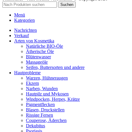
Suchen
Menü
Kategorien
Nachrichten
Verkauf
Arten von Kosmetika
Natürliche BIO-Öle
Ätherische Öle
Blütenwasser
Massageöle
Seifen, Buttersorten und andere
Hautprobleme
Warzen, Hühneraugen
Ekzem
Narben, Wunden
Hautpilz und Mykosen
Windpocken, Herpes, Krätze
Pigmentflecken
Blasen, Druckstellen
Rissige Fersen
Couperose, Äderchen
Dekubitus
Psoriasis