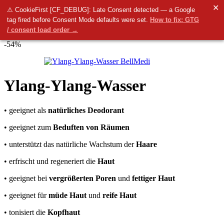
✕
Menü
⚠ CookieFirst [CF_DEBUG]: Late Consent detected — a Google
tag fired before Consent Mode defaults were set.
How to fix: GTG
0
items
0.00
€
/ consent load order →
Startseite
Arten von Kosmetika
Blütenwasser
Ylang-Ylang-Wasser
-54%
Ylang-Ylang-Wasser
• geeignet als
natürliches Deodorant
• geeignet zum
Beduften von Räumen
• unterstützt das natürliche Wachstum der
Haare
• erfrischt und regeneriert die
Haut
• geeignet bei
vergrößerten Poren
und
fettiger Haut
• geeignet für
müde Haut
und
reife Haut
• tonisiert die
Kopfhaut