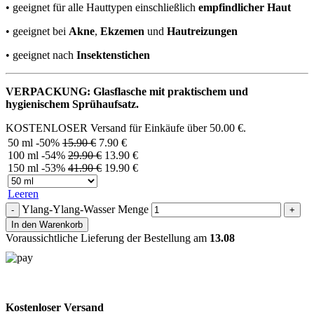
• geeignet für alle Hauttypen einschließlich
empfindlicher Haut
• geeignet bei
Akne
,
Ekzemen
und
Hautreizungen
• geeignet nach
Insektenstichen
VERPACKUNG: Glasflasche mit praktischem und
hygienischem Sprühaufsatz.
KOSTENLOSER Versand für Einkäufe über
50.00
€
.
50 ml
-50%
15.90
€
7.90
€
100 ml
-54%
29.90
€
13.90
€
150 ml
-53%
41.90
€
19.90
€
Leeren
Ylang-Ylang-Wasser Menge
In den Warenkorb
Voraussichtliche Lieferung der Bestellung am
13.08
Kostenloser Versand