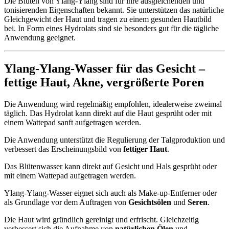
Die Blüten von Ylang-Ylang sind für ihre ausgleichenden und
tonisierenden Eigenschaften bekannt. Sie unterstützen das natürliche
Gleichgewicht der Haut und tragen zu einem gesunden Hautbild
bei. In Form eines Hydrolats sind sie besonders gut für die tägliche
Anwendung geeignet.
Ylang-Ylang-Wasser für das Gesicht –
fettige Haut
,
Akne
,
vergrößerte Poren
Die Anwendung wird regelmäßig empfohlen, idealerweise zweimal
täglich. Das Hydrolat kann direkt auf die Haut gesprüht oder mit
einem Wattepad sanft aufgetragen werden.
Die Anwendung unterstützt die Regulierung der Talgproduktion und
verbessert das Erscheinungsbild von
fettiger Haut
.
Das Blütenwasser kann direkt auf Gesicht und Hals gesprüht oder
mit einem Wattepad aufgetragen werden.
Ylang-Ylang-Wasser eignet sich auch als Make-up-Entferner oder
als Grundlage vor dem Auftragen von
Gesichtsölen
und
Seren
.
Die Haut wird gründlich gereinigt und erfrischt. Gleichzeitig
verbessert sich die Aufnahme von
natürlichen Ölen
und