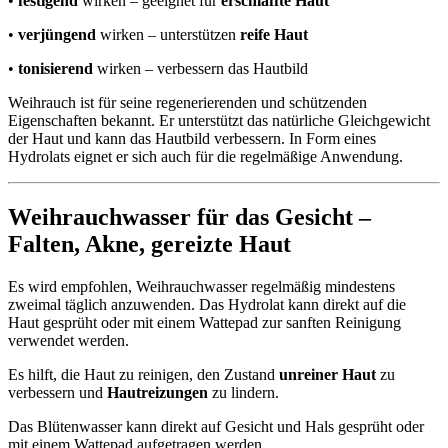
•
festigend
wirken – geeignet für
erschlaffte Haut
•
verjüngend
wirken – unterstützen
reife Haut
•
tonisierend
wirken – verbessern das Hautbild
Weihrauch ist für seine regenerierenden und schützenden
Eigenschaften bekannt. Er unterstützt das natürliche Gleichgewicht
der Haut und kann das Hautbild verbessern. In Form eines
Hydrolats eignet er sich auch für die regelmäßige Anwendung.
Weihrauchwasser für das Gesicht –
Falten
,
Akne
,
gereizte Haut
Es wird empfohlen, Weihrauchwasser regelmäßig mindestens
zweimal täglich anzuwenden. Das Hydrolat kann direkt auf die
Haut gesprüht oder mit einem Wattepad zur sanften Reinigung
verwendet werden.
Es hilft, die Haut zu reinigen, den Zustand
unreiner Haut
zu
verbessern und
Hautreizungen
zu lindern.
Das Blütenwasser kann direkt auf Gesicht und Hals gesprüht oder
mit einem Wattepad aufgetragen werden.