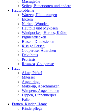
Massageöle
Seifen, Buttersorten und andere
Hautprobleme
Warzen, Hühneraugen
Ekzem
Narben, Wunden
Hautpilz und Mykosen
Windpocken, Herpes, Krätze
Pigmentflecken
Blasen, Druckstellen
Rissige Fersen
Couperose, Äderchen
Dekubitus
Psoriasis
Rosazea, Couperose
Haut
Akne, Pickel
Mitesser
Augenringe
Make-up, Abschminken
Wimpern, Augenbrauen
Lippen, Lippenherpes
Falten
Frauen, Kinder, Haare
Kinderpflege