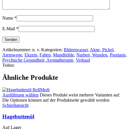
Name
*
E-Mail
*
Artikelnummer:
n. v.
Kategorien:
Blütenwasser
,
Akne, Pickel
,
Atemwege
,
Ekzem
,
Falten
,
Mundhöhle
,
Narben, Wunden
,
Psoriasis
,
Psychische Gesundheit, Aromatherapie
,
Verkauf
Teilen:
Ähnliche Produkte
Ausführung wählen
Dieses Produkt weist mehrere Varianten auf.
Die Optionen können auf der Produktseite gewählt werden
Schnellansicht
Hagebuttenöl
Auf Lager