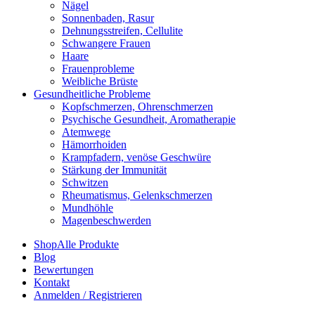
Nägel
Sonnenbaden, Rasur
Dehnungsstreifen, Cellulite
Schwangere Frauen
Haare
Frauenprobleme
Weibliche Brüste
Gesundheitliche Probleme
Kopfschmerzen, Ohrenschmerzen
Psychische Gesundheit, Aromatherapie
Atemwege
Hämorrhoiden
Krampfadern, venöse Geschwüre
Stärkung der Immunität
Schwitzen
Rheumatismus, Gelenkschmerzen
Mundhöhle
Magenbeschwerden
Shop
Alle Produkte
Blog
Bewertungen
Kontakt
Anmelden / Registrieren