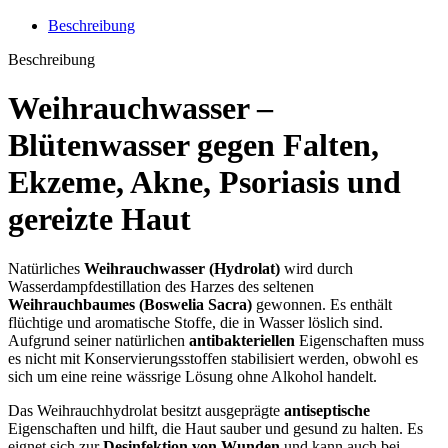
Beschreibung
Beschreibung
Weihrauchwasser –
Blütenwasser gegen
Falten
,
Ekzeme
,
Akne
,
Psoriasis
und
gereizte Haut
Natürliches
Weihrauchwasser (Hydrolat)
wird durch
Wasserdampfdestillation des Harzes des seltenen
Weihrauchbaumes (Boswelia Sacra)
gewonnen. Es enthält
flüchtige und aromatische Stoffe, die in Wasser löslich sind.
Aufgrund seiner natürlichen
antibakteriellen
Eigenschaften muss
es nicht mit Konservierungsstoffen stabilisiert werden, obwohl es
sich um eine reine wässrige Lösung ohne Alkohol handelt.
Das Weihrauchhydrolat besitzt ausgeprägte
antiseptische
Eigenschaften und hilft, die Haut sauber und gesund zu halten. Es
eignet sich zur
Desinfektion von Wunden
und kann auch bei