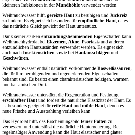
kleineren Infektionen in der
Mundhöhle
verwendet werden.
Weihrauchwasser hilft,
gereizte Haut
zu beruhigen und
Juckreiz
zu lindern. Es eignet sich besonders für
empfindliche Haut
, da es
das natürliche Gleichgewicht der Haut unterstützt.
Dank seiner starken
entzündungshemmenden
Eigenschaften kann
Weihrauchhydrolat bei
Ekzemen
,
Akne
,
Psoriasis
und anderen
entzündlichen Hautzuständen verwendet werden. Es eignet sich
auch nach
Insektenstichen
sowie bei
Hautausschlägen
und
Geschwüren
.
Weihrauchwasser enthält natürlich vorkommende
Boswelliasäuren
,
die für ihre beruhigenden und regenerierenden Eigenschaften
bekannt sind. Es besitzt einen charakteristischen holzigen, warmen
und balsamischen Duft.
Weihrauchwasser unterstützt die Regeneration und Festigung
erschlaffter Haut
und fördert die natürliche Elastizität der Haut. Es
ist besonders geeignet für
reife Haut
und
müde Haut
, denen es
neue Frische und Ausstrahlung verleihen kann.
Das Hydrolat hilft, das Erscheinungsbild
feiner Falten
zu
verbessern und unterstützt die natürliche Hauterneuerung. Bei
regelmäßiger Anwendung kann die Haut elastischer und glatter