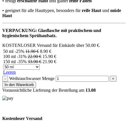
• festigt
erschlaffte Haut
und glättet
feine Falten
• geeignet für alle Hauttypen, besonders für
reife Haut
und
müde
Haut
VERPACKUNG: Glasflasche mit praktischem und
hygienischem Sprühaufsatz.
KOSTENLOSER Versand für Einkäufe über
50.00
€
.
50 ml
-25%
11.90
€
8.90
€
100 ml
-31%
22.90
€
15.90
€
150 ml
-35%
33.90
€
21.90
€
Leeren
Weihrauchwasser Menge
In den Warenkorb
Voraussichtliche Lieferung der Bestellung am
13.08
Kostenloser Versand