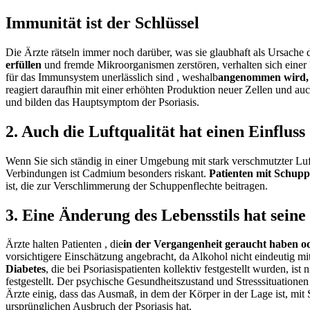
Immunität ist der Schlüssel
Die Ärzte rätseln immer noch darüber, was sie glaubhaft als Ursach
erfüllen
und fremde Mikroorganismen zerstören, verhalten sich einer
für das Immunsystem unerlässlich sind
, weshalb
angenommen wird, 
reagiert daraufhin mit einer erhöhten Produktion neuer Zellen und a
und bilden das Hauptsymptom der Psoriasis.
2. Auch die Luftqualität hat einen Einfluss
Wenn Sie sich ständig in einer Umgebung mit stark verschmutzter Luf
Verbindungen ist Cadmium besonders riskant.
Patienten mit Schupp
ist, die zur Verschlimmerung der Schuppenflechte beitragen.
3. Eine Änderung des Lebensstils hat sein
Ärzte halten Patienten
, die
in der Vergangenheit geraucht haben o
vorsichtigere Einschätzung angebracht, da Alkohol nicht eindeutig 
Diabetes
, die bei Psoriasispatienten kollektiv festgestellt wurden,
ist
n
festgestellt.
Der
psychische Gesundheitszustand und Stresssituationen
Ärzte einig, dass das Ausmaß, in dem der Körper in der Lage ist, m
ursprünglichen Ausbruch der Psoriasis hat.