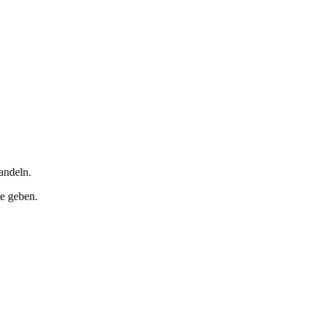
andeln.
te geben.