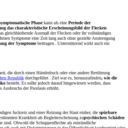
symptomatische Phase
kann als eine
Periode der
ng das charakteristische Erscheinungsbild der Flecken
t das gleichbleibende Ausmaß der Flecken oder ihr vollständiges
enehmen Symptome eine Zeit lang auch ohne gezielte Anstrengung
ung der Symptome
beitragen
.
Unterstützend wirkt auch
ein
kheit, die durch einen Händedruck oder eine andere Berührung
chen Republik
durchgeführt
.
Ziel war
es, herauszufinden
, wie die
iko
besteht
. Es sollte jedoch darauf hingewiesen werden, dass
es Ausbruchs der Psoriasis erhöht.
digen Juckreiz und einer Reizung der Haut einher, die
spürbare
bestimmten Krankheit
als Begleiterscheinung
zu
psychischen Schäden
tbar sind. Obwohl die Schuppenflechte als entzündliche
en oft auch mit Diskriminierung in der Öffentlichkeit konfrontiert oder