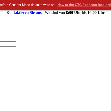
before Consent Mode defaults were set.
How to fix: GTG / consent load or
Kontaktieren Sie uns
- Wir sind von
8:00 Uhr
bis
16:00 Uhr