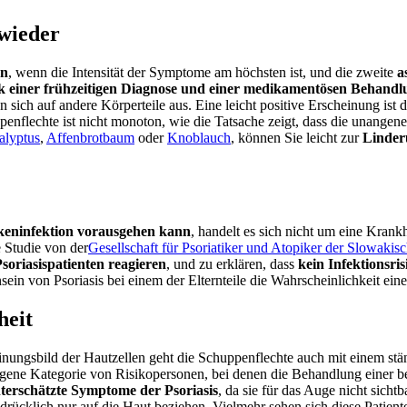
 wieder
en
, wenn die Intensität der Symptome am höchsten ist, und die zweite
a
 einer frühzeitigen Diagnose und einer medikamentösen Behandlu
en sich auf andere Körperteile aus. Eine leicht positive Erscheinung is
penflechte ist nicht monoton, wie die Tatsache zeigt, dass die unang
alyptus
,
Affenbrotbaum
oder
Knoblauch
,
können Sie leicht zur
Linder
kkeninfektion vorausgehen kann
, handelt es sich nicht um eine Kran
e Studie
von der
Gesellschaft für Psoriatiker und Atopiker der Slowakis
riasispatienten reagieren
, und zu erklären, dass
kein Infektionsris
sein von Psoriasis bei einem der Elternteile die Wahrscheinlichkeit ein
heit
ngsbild der Hautzellen geht die Schuppenflechte auch mit einem stän
eigene Kategorie von Risikopersonen, bei denen die Behandlung einer 
nterschätzte Symptome der Psoriasis
, da sie für das Auge nicht sich
sdrücklich nur auf die Haut beziehen.
Vielmehr sehen sich
diese Patient