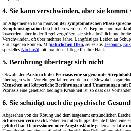
4. Sie kann verschwinden, aber sie kommt
Im Allgemeinen kann
man
von der symptomatischen Phase sprech
Symptomstagnation
beschrieben werden
.
Zu Beginn kann
man
dank
los
werden
, aber in der Regel vergrößern sie sich allmählich und breit
Verschwinden, oft über mehrere Jahre. Langfristiges Leiden an Schup
zurückgehen können.
Mit
natürlichen Ölen
, sei es aus
Teebaum
,
Euk
spezielles
Nimbusöl
mit luxuriöser Pflege für Ihre Haut.
5. Berührung überträgt sich nicht
Obwohl
dem
Ausbruch der Psoriasis eine so genannte Streptoko
übertragen wird. Vor einigen Jahren wurde in der Slowakei sogar ein
Menschen auf körperliche Berührungen und Umarmungen mit Pso
Psoriasis eine genetisch bedingte Krankheit ist, so dass das Vorhanden
6. Sie schädigt auch die psychische Gesund
Abgesehen von der Rötung und dem insgesamt entzündlichen Erscheinu
Schmerzen verursacht
.
Patienten mit Schuppenflechte bilden eine 
geführt hat
.
Depressionen oder Angstzustände
gelten
als
relativ u
Hauterkrankung eingestuft wird, sollte sich ihre Behandlung nicht au