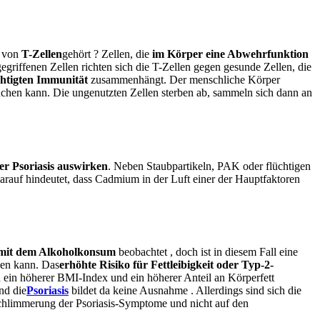
l von
T-Zellen
gehört
?
Zellen, die
im Körper eine Abwehrfunktion
egriffenen Zellen richten sich die T-Zellen gegen gesunde Zellen, die
chtigten Immunität
zusammenhängt
. Der menschliche Körper
auchen kann. Die ungenutzten Zellen sterben ab, sammeln sich dann an
er Psoriasis auswirken
. Neben Staubpartikeln, PAK oder flüchtigen
darauf hindeutet, dass Cadmium in der Luft einer der Hauptfaktoren
mit dem Alkoholkonsum
beobachtet
, doch ist in diesem Fall eine
den kann.
Das
erhöhte Risiko für Fettleibigkeit oder Typ-2-
n ein höherer BMI-Index und ein höherer Anteil an Körperfett
und
die
Psoriasis
bildet da
keine Ausnahme
. Allerdings sind sich die
schlimmerung der Psoriasis-Symptome und nicht auf den