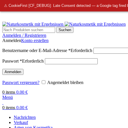
info@bellmedi.at
⚠ CookieFirst [CF_DEBUG]: Late Consent detected — a Google tag fired 
Suchen
Anmelden / Registrieren
Anmelden
Konto erstellen
Benutzername oder E-Mail-Adresse
*
Erforderlich
Passwort
*
Erforderlich
Anmelden
Passwort vergessen?
Angemeldet bleiben
0
items
0.00
€
Menü
0
items
0.00
€
Nachrichten
Verkauf
Arten von Kosmetika