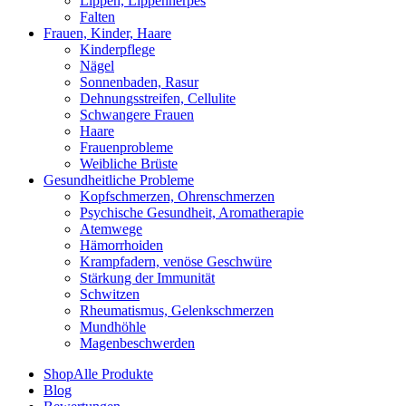
Lippen, Lippenherpes
Falten
Frauen, Kinder, Haare
Kinderpflege
Nägel
Sonnenbaden, Rasur
Dehnungsstreifen, Cellulite
Schwangere Frauen
Haare
Frauenprobleme
Weibliche Brüste
Gesundheitliche Probleme
Kopfschmerzen, Ohrenschmerzen
Psychische Gesundheit, Aromatherapie
Atemwege
Hämorrhoiden
Krampfadern, venöse Geschwüre
Stärkung der Immunität
Schwitzen
Rheumatismus, Gelenkschmerzen
Mundhöhle
Magenbeschwerden
Shop
Alle Produkte
Blog