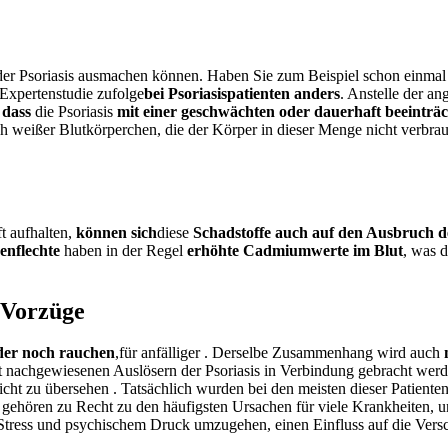
e der Psoriasis ausmachen können. Haben Sie zum Beispiel schon einma
 Expertenstudie
zufolge
bei Psoriasispatienten anders
.
Anstelle
der ang
dass
die
Psoriasis
mit einer geschwächten oder dauerhaft beeinträ
uch weißer Blutkörperchen, die der Körper in dieser Menge nicht verbr
t aufhalten,
können sich
diese
Schadstoffe auch auf den Ausbruch d
enflechte
haben in der Regel
erhöhte Cadmiumwerte im Blut
, was 
e Vorzüge
der noch rauchen
,
für anfälliger
.
Derselbe Zusammenhang wird auch
mit nachgewiesenen Auslösern der Psoriasis in Verbindung gebracht wer
icht zu übersehen
. Tatsächlich wurden bei den meisten dieser Patiente
 gehören zu Recht zu den häufigsten Ursachen für viele Krankheiten, 
it Stress und psychischem Druck umzugehen, einen Einfluss auf die Ver