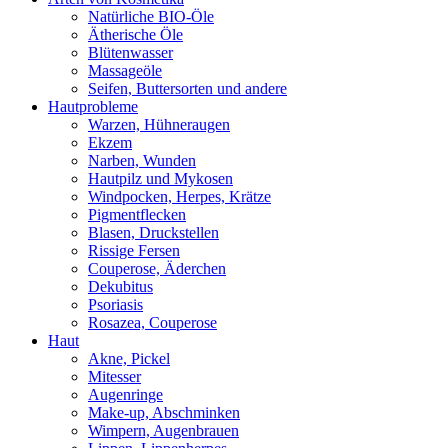
Natürliche BIO-Öle
Ätherische Öle
Blütenwasser
Massageöle
Seifen, Buttersorten und andere
Hautprobleme
Warzen, Hühneraugen
Ekzem
Narben, Wunden
Hautpilz und Mykosen
Windpocken, Herpes, Krätze
Pigmentflecken
Blasen, Druckstellen
Rissige Fersen
Couperose, Äderchen
Dekubitus
Psoriasis
Rosazea, Couperose
Haut
Akne, Pickel
Mitesser
Augenringe
Make-up, Abschminken
Wimpern, Augenbrauen