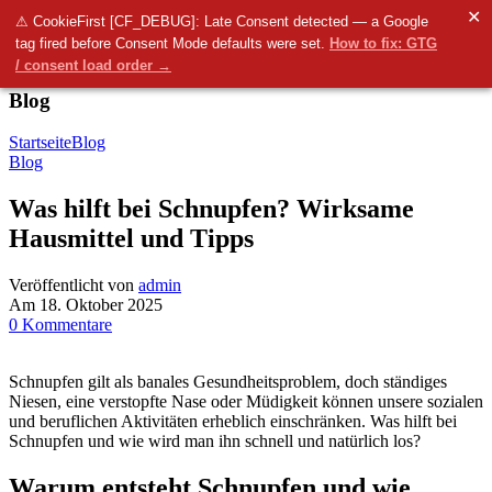
✕
Menü
⚠ CookieFirst [CF_DEBUG]: Late Consent detected — a Google
tag fired before Consent Mode defaults were set.
How to fix: GTG
0
items
0.00
€
/ consent load order →
Blog
Startseite
Blog
Blog
Was hilft bei Schnupfen? Wirksame
Hausmittel und Tipps
Veröffentlicht von
admin
Am 18. Oktober 2025
0
Kommentare
Schnupfen gilt als banales Gesundheitsproblem, doch ständiges
Niesen, eine verstopfte Nase oder Müdigkeit können unsere sozialen
und beruflichen Aktivitäten erheblich einschränken. Was hilft bei
Schnupfen und wie wird man ihn schnell und natürlich los?
Warum entsteht Schnupfen und wie