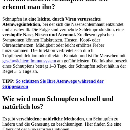
erkennt man ihn?
Schnupfen ist
eine leichte, durch Viren verursachte
Atemwegsinfektion
, bei der sich die Nasenschleimhaut entzündet
und anschwillt. Die Folge sind vermehrte Schleimproduktion, eine
verstopfte Nase, Niesen und Atemnot.
Zu diesen typischen
Symptomen können Halskratzen, Husten, Kopf- oder
Ohrenschmerzen, Müdigkeit oder leicht erhöhtes Fieber
hinzukommen. Die Infektion verbreitet sich durch
Tröpfcheninfektion oder direkten Kontakt und ist für Menschen mit
geschwächtem Immunsystem
am gefährlichsten. Die Inkubationszeit
eines Schnupfens beträgt 1–3 Tage, der Schnupfen selbst hält in der
Regel 3–5 Tage an.
TIPP:
So schützen Sie Ihre Atemwege während der
Grippesaison
Wie wird man Schnupfen schnell und
natürlich los?
Es gibt
verschiedene natürliche Methoden
, um Schnupfen zu
lindern und die Genesung zu beschleunigen. Hier finden Sie eine
Übersicht der wirksamsten Optionen.