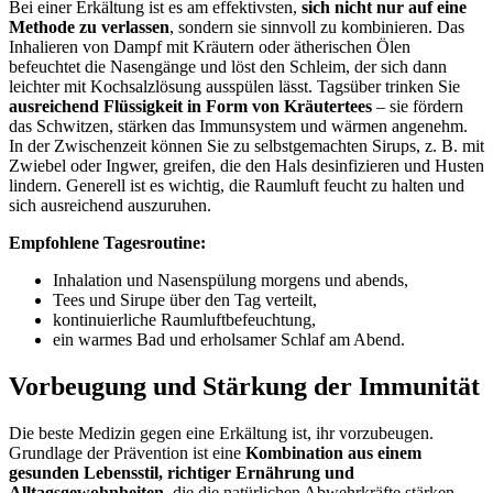
Bei einer Erkältung ist es am effektivsten,
sich nicht nur auf eine
Methode zu verlassen
, sondern sie sinnvoll zu kombinieren. Das
Inhalieren von Dampf mit Kräutern oder ätherischen Ölen
befeuchtet die Nasengänge und löst den Schleim, der sich dann
leichter mit Kochsalzlösung ausspülen lässt. Tagsüber trinken Sie
ausreichend Flüssigkeit in Form von Kräutertees
– sie fördern
das Schwitzen, stärken das Immunsystem und wärmen angenehm.
In der Zwischenzeit können Sie zu selbstgemachten Sirups, z. B. mit
Zwiebel oder Ingwer, greifen, die den Hals desinfizieren und Husten
lindern. Generell ist es wichtig, die Raumluft feucht zu halten und
sich ausreichend auszuruhen.
Empfohlene Tagesroutine:
Inhalation und Nasenspülung morgens und abends,
Tees und Sirupe über den Tag verteilt,
kontinuierliche Raumluftbefeuchtung,
ein warmes Bad und erholsamer Schlaf am Abend.
Vorbeugung und Stärkung der Immunität
Die beste Medizin gegen eine Erkältung ist, ihr vorzubeugen.
Grundlage der Prävention ist eine
Kombination aus einem
gesunden Lebensstil, richtiger Ernährung und
Alltagsgewohnheiten
, die die natürlichen Abwehrkräfte stärken.