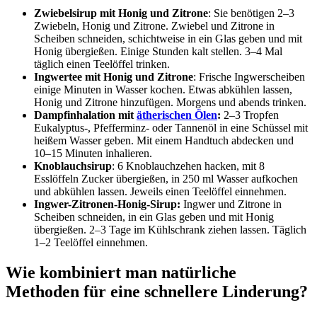
Zwiebelsirup mit Honig und Zitrone
: Sie benötigen 2–3
Zwiebeln, Honig und Zitrone. Zwiebel und Zitrone in
Scheiben schneiden, schichtweise in ein Glas geben und mit
Honig übergießen. Einige Stunden kalt stellen. 3–4 Mal
täglich einen Teelöffel trinken.
Ingwertee mit Honig und Zitrone
: Frische Ingwerscheiben
einige Minuten in Wasser kochen. Etwas abkühlen lassen,
Honig und Zitrone hinzufügen. Morgens und abends trinken.
Dampfinhalation mit
ätherischen Ölen
:
2–3 Tropfen
Eukalyptus-, Pfefferminz- oder Tannenöl in eine Schüssel mit
heißem Wasser geben. Mit einem Handtuch abdecken und
10–15 Minuten inhalieren.
Knoblauchsirup
: 6 Knoblauchzehen hacken, mit 8
Esslöffeln Zucker übergießen, in 250 ml Wasser aufkochen
und abkühlen lassen. Jeweils einen Teelöffel einnehmen.
Ingwer-Zitronen-Honig-Sirup:
Ingwer und Zitrone in
Scheiben schneiden, in ein Glas geben und mit Honig
übergießen. 2–3 Tage im Kühlschrank ziehen lassen. Täglich
1–2 Teelöffel einnehmen.
Wie kombiniert man natürliche
Methoden für eine schnellere Linderung?