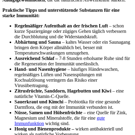
Praktische Tipps und unterstützende Substanzen für eine
starke Immunität:
Regelmäßiger Aufenthalt an der frischen Luft
– schon
kurze Spaziergänge oder zügiges Gehen täglich verbessern
die Durchblutung und die Widerstandskraft.
Abhärtung und Sauna
– kaltes Wasser oder ein Saunagang
bringen dem Körper allmählich bei, besser mit
Temperaturschwankungen umzugehen.
Ausreichend Schlaf –
7-8 Stunden erholsame Ruhe sind für
die Regeneration der Immunität unerlässlich.
Hand- und Nasenhygiene
– häufiges Händewaschen,
regelmäßiges Lüften und Nasenspülungen mit
Kochsalzlösung verringern das Risiko einer
Virusübertragung.
Zitrusfrüchte, Sanddorn, Hagebutten und Kiwi
– eine
natürliche Vitamin-C-Quelle.
Sauerkraut und Kimchi
– Probiotika für eine gesunde
Darmflora, die eng mit der Immunität verbunden ist.
Nüsse, Samen und Hülsenfrüchte
– eine Quelle für Zink,
Magnesium und Mineralstoffe, die für eine
gute
Immunfunktion
wichtig sind.
Honig und Bienenprodukte –
wirken antibakteriell und
wirken als natürliche Vorbeugung.