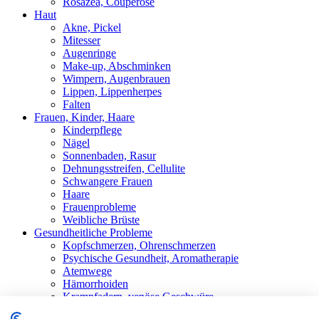
Rosazea, Couperose
Haut
Akne, Pickel
Mitesser
Augenringe
Make-up, Abschminken
Wimpern, Augenbrauen
Lippen, Lippenherpes
Falten
Frauen, Kinder, Haare
Kinderpflege
Nägel
Sonnenbaden, Rasur
Dehnungsstreifen, Cellulite
Schwangere Frauen
Haare
Frauenprobleme
Weibliche Brüste
Gesundheitliche Probleme
Kopfschmerzen, Ohrenschmerzen
Psychische Gesundheit, Aromatherapie
Atemwege
Hämorrhoiden
Krampfadern, venöse Geschwüre
Stärkung der Immunität