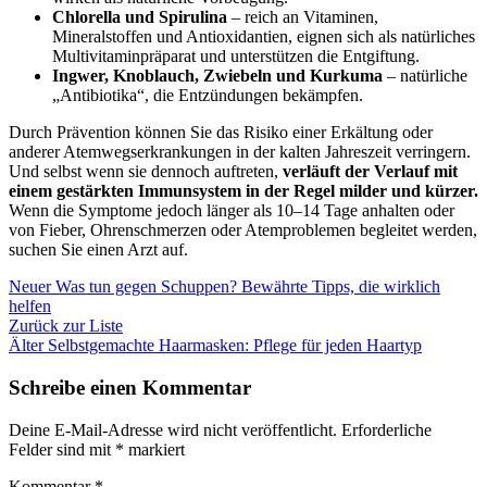
Chlorella und Spirulina
– reich an Vitaminen,
Mineralstoffen und Antioxidantien, eignen sich als natürliches
Multivitaminpräparat und unterstützen die Entgiftung.
Ingwer, Knoblauch, Zwiebeln und Kurkuma
– natürliche
„Antibiotika“, die Entzündungen bekämpfen.
Durch Prävention können Sie das Risiko einer Erkältung oder
anderer Atemwegserkrankungen in der kalten Jahreszeit verringern.
Und selbst wenn sie dennoch auftreten,
verläuft der Verlauf mit
einem gestärkten Immunsystem in der Regel milder und kürzer.
Wenn die Symptome jedoch länger als 10–14 Tage anhalten oder
von Fieber, Ohrenschmerzen oder Atemproblemen begleitet werden,
suchen Sie einen Arzt auf.
Neuer
Was tun gegen Schuppen? Bewährte Tipps, die wirklich
helfen
Zurück zur Liste
Älter
Selbstgemachte Haarmasken: Pflege für jeden Haartyp
Schreibe einen Kommentar
Deine E-Mail-Adresse wird nicht veröffentlicht.
Erforderliche
Felder sind mit
*
markiert
Kommentar
*