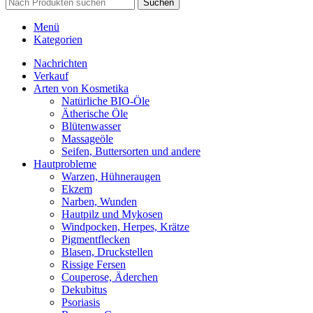
Suchen
Menü
Kategorien
Nachrichten
Verkauf
Arten von Kosmetika
Natürliche BIO-Öle
Ätherische Öle
Blütenwasser
Massageöle
Seifen, Buttersorten und andere
Hautprobleme
Warzen, Hühneraugen
Ekzem
Narben, Wunden
Hautpilz und Mykosen
Windpocken, Herpes, Krätze
Pigmentflecken
Blasen, Druckstellen
Rissige Fersen
Couperose, Äderchen
Dekubitus
Psoriasis