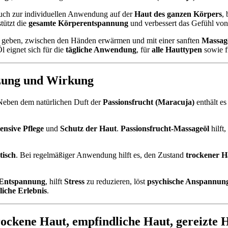
ch zur individuellen Anwendung auf der
Haut des ganzen Körpers
,
tützt die
gesamte Körperentspannung
und verbessert das Gefühl vo
geben, zwischen den Händen erwärmen und mit einer sanften
Massag
l eignet sich für die
tägliche Anwendung
, für
alle Hauttypen
sowie 
zung und Wirkung
Neben dem natürlichen Duft der
Passionsfrucht (Maracuja)
enthält es
ensive Pflege
und
Schutz der Haut
.
Passionsfrucht-Massageöl
hilft,
tisch
. Bei regelmäßiger Anwendung hilft es, den Zustand
trockener H
Entspannung
, hilft
Stress
zu reduzieren, löst
psychische Anspannun
liche Erlebnis
.
rockene Haut
,
empfindliche Haut
,
gereizte 