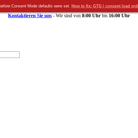
before Consent Mode defaults were set.
How to fix: GTG / consent load or
Kontaktieren Sie uns
- Wir sind von
8:00 Uhr
bis
16:00 Uhr