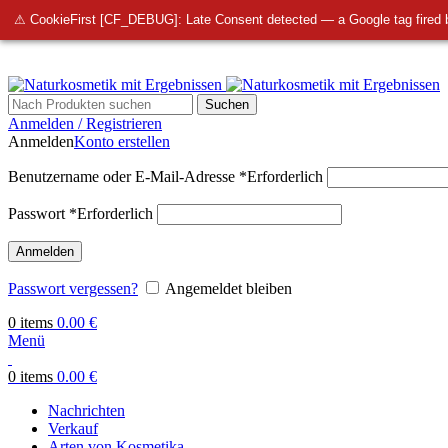
info@bellmedi.at
⚠ CookieFirst [CF_DEBUG]: Late Consent detected — a Google tag fired 
Suchen
Anmelden / Registrieren
Anmelden
Konto erstellen
Benutzername oder E-Mail-Adresse
*
Erforderlich
Passwort
*
Erforderlich
Anmelden
Passwort vergessen?
Angemeldet bleiben
0
items
0.00
€
Menü
0
items
0.00
€
Nachrichten
Verkauf
Arten von Kosmetika