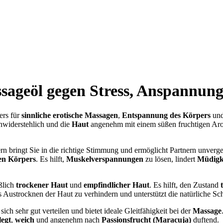
sageöl gegen Stress, Anspannung
ers für
sinnliche erotische Massagen
,
Entspannung des Körpers
un
nwiderstehlich und die
Haut
angenehm mit einem süßen fruchtigen Ar
n bringt Sie in die richtige Stimmung und ermöglicht Partnern unverge
en Körpers
. Es hilft,
Muskelverspannungen
zu lösen, lindert
Müdigk
ßlich
trockener Haut
und
empfindlicher Haut
. Es hilft, den Zustand
 Austrocknen der Haut zu verhindern und unterstützt die natürliche Sch
ich sehr gut verteilen und bietet ideale Gleitfähigkeit bei der
Massage
legt
,
weich
und angenehm nach
Passionsfrucht (Maracuja)
duftend.