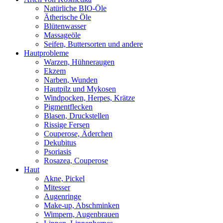
Natürliche BIO-Öle
Ätherische Öle
Blütenwasser
Massageöle
Seifen, Buttersorten und andere
Hautprobleme
Warzen, Hühneraugen
Ekzem
Narben, Wunden
Hautpilz und Mykosen
Windpocken, Herpes, Krätze
Pigmentflecken
Blasen, Druckstellen
Rissige Fersen
Couperose, Äderchen
Dekubitus
Psoriasis
Rosazea, Couperose
Haut
Akne, Pickel
Mitesser
Augenringe
Make-up, Abschminken
Wimpern, Augenbrauen