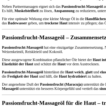
Neben Partnermassagen eignet sich das
Passionsfrucht-Massageöl
au
Es hilft,
Muskelsteifheit
zu lösen,
Anspannung
zu reduzieren, unters
Für eine optimale Wirkung eine kleine Menge Öl in die
Handflächen
das
Badewasser
geben, um
trockene Haut
intensiv zu pflegen; das Ö
Passionsfrucht-Massageöl – Zusammenset
Passionsfrucht-Massageöl
hat eine einzigartige Zusammensetzung. 
Weizenkeimöl, Reiskleieöl und Kokosöl.
Diese ausgewogene Kombination pflanzlicher Öle bietet der
Haut int
Elastizität der Haut
und schützt die
Haut
vor dem Austrocknen.
Passionsfrucht-Massageöl
hinterlässt die
Haut weich
,
glatt
und
elas
die
Festigkeit der Haut
und hilft, die
Haut hydratisiert
zu halten.
Der angenehme Duft der
Passionsfrucht (Maracuja)
unterstützt die
Massageöl
unterstützt ein besseres Körpergefühl und vertieft das
sinn
Passionsfrucht-Massageöl für die Haut –
t