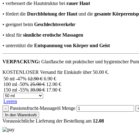
• verbessert die Hautstruktur bei
rauer Haut
• fördert die
Durchblutung der Haut
und die
gesamte Körperents
• geeignet beim
Geschlechtsverkehr
• ideal für
sinnliche erotische Massagen
• unterstützt die
Entspannung von Körper und Geist
VERPACKUNG:
Glasflasche mit praktischer und hygienischer Pum
KOSTENLOSER Versand für Einkäufe über
50.00
€
.
50 ml
-47%
12.90
€
6.90
€
100 ml
-50%
25.90
€
12.90
€
150 ml
-55%
39.90
€
17.90
€
Leeren
Passionsfrucht-Massageöl Menge
In den Warenkorb
Voraussichtliche Lieferung der Bestellung am
12.08