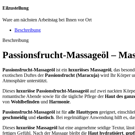
Eilzustellung
Ware am nächsten Arbeitstag bei Ihnen vor Ort
Beschreibung
Beschreibung
Passionsfrucht-Massageöl –
Mas
Passionsfrucht-Massageöl
ist ein
luxuriöses Massageöl
, das besond
exotischen Duftes der
Passionsfrucht (Maracuja)
wird Ihr Körper u
Atmosphäre unterstützt.
Dieses
luxuriöse Passionsfrucht-Massageöl
auf zwei nackten Körper
romantische Abende sowie für die tägliche Pflege der
Haut des ganz
von
Wohlbefinden
und
Harmonie
.
Passionsfrucht-Massageöl
ist für
alle Hauttypen
geeignet, einschlie
geschmeidig
und
elastisch
. Bei regelmäßiger Anwendung hilft es, das
Dieses
luxuriöse Massageöl
hat eine angenehme seidige Textur, lässt s
fettiges Gefühl. Nach der Massage bleibt die
Haut hydratisiert
,
gepf