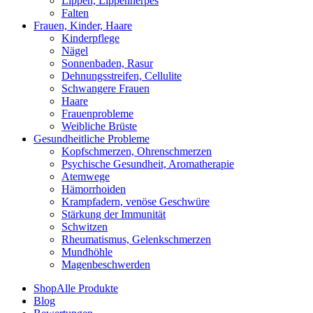
Lippen, Lippenherpes
Falten
Frauen, Kinder, Haare
Kinderpflege
Nägel
Sonnenbaden, Rasur
Dehnungsstreifen, Cellulite
Schwangere Frauen
Haare
Frauenprobleme
Weibliche Brüste
Gesundheitliche Probleme
Kopfschmerzen, Ohrenschmerzen
Psychische Gesundheit, Aromatherapie
Atemwege
Hämorrhoiden
Krampfadern, venöse Geschwüre
Stärkung der Immunität
Schwitzen
Rheumatismus, Gelenkschmerzen
Mundhöhle
Magenbeschwerden
Shop
Alle Produkte
Blog