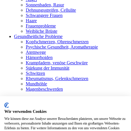
Sonnenbaden, Rasur
Dehnungsstreifen, Cellulite
Schwangere Frauen
Haare
Frauenprobleme
Weibliche Brüste
Gesundheitliche Probleme
Kopfschmerzen, Ohrenschmerzen
Psychische Gesundheit, Aromatherapie
Atemwege
Hämorrhoiden
Krampfadern, venöse Geschwüre
Stärkung der Immunität
Schwitzen
Rheumatismus, Gelenkschmerzen
Mundhöhle
Magenbeschwerden
Shop
Alle Produkte
Blog
Bewertungen
Wir verwenden Cookies
Kontakt
Wir können diese zur Analyse unserer Besucherdaten platzieren, um unsere Webseite zu
Anmelden / Registrieren
verbessern, personalisierte Inhalte anzuzeigen und Ihnen ein großartiges Webseiten-
Erlebnis zu bieten. Für weitere Informationen zu den von uns verwendeten Cookies
Warenkorb