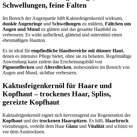
Schwellungen
,
feine Falten
Im Bereich der Augenpartie hilft Kaktusfeigenkernöl wirksam,
dunkle Augenringe
und
Schwellungen
zu mildern,
Fältchen um
Augen und Mund
zu glätten und das gesamte Hautbild zu
verbessern. Es wirkt aufhellend, glättend und unterstützt einen
ebenmäßigen Hautton.
Es ist ideal für
empfindliche Hautbereiche mit dünner Haut
,
denen es intensive Pflege bietet, ohne sie zu belasten. Regelmäßige
Anwendung kann zudem das Erscheinungsbild von
Pigmentflecken
und
Altersflecken
, insbesondere im Bereich von
Augen und Mund, sichtbar verbessern.
Kaktusfeigenkernöl für Haare und
Kopfhaut –
trockenes Haar
,
Spliss
,
gereizte Kopfhaut
Kaktusfeigenkernöl eignet sich hervorragend zur Regeneration der
Kopfhaut
und der
trockenen Haarspitzen
. Es hilft,
Haarbruch
vorzubeugen, verleiht dem Haar
Glanz
und
Vitalität
und schützt es
vor dem Austrocknen.