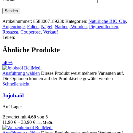
Artikelnummer:
858800718923k
Kategorien:
Natürliche BIO-Öle
,
Augenringe
,
Falten
,
Nägel
,
Narben, Wunden
,
Pigmentflecken
,
Rosazea, Couperose
,
Verkauf
Teilen:
Ähnliche Produkte
-40%
Ausführung wählen
Dieses Produkt weist mehrere Varianten auf.
Die Optionen können auf der Produktseite gewählt werden
Schnellansicht
Jojobaöl
Auf Lager
Bewertet mit
4.68
von 5
11.90
€
–
33.90
€
mit MwSt.
Ausführung wählen
Dieses Produkt weist mehrere Varianten auf.