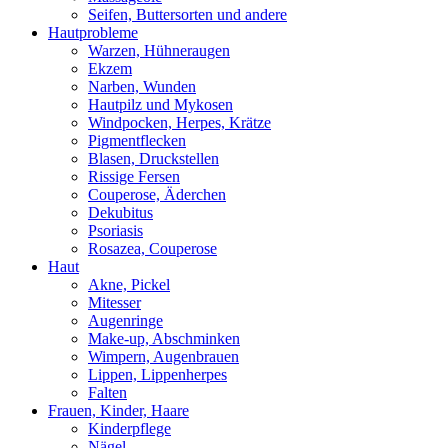
Seifen, Buttersorten und andere
Hautprobleme
Warzen, Hühneraugen
Ekzem
Narben, Wunden
Hautpilz und Mykosen
Windpocken, Herpes, Krätze
Pigmentflecken
Blasen, Druckstellen
Rissige Fersen
Couperose, Äderchen
Dekubitus
Psoriasis
Rosazea, Couperose
Haut
Akne, Pickel
Mitesser
Augenringe
Make-up, Abschminken
Wimpern, Augenbrauen
Lippen, Lippenherpes
Falten
Frauen, Kinder, Haare
Kinderpflege
Nägel