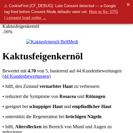
✕
Menü
⚠ CookieFirst [CF_DEBUG]: Late Consent detected — a Google
tag fired before Consent Mode defaults were set.
How to fix: GTG
0
items
0.00
€
/ consent load order →
Startseite
Arten von Kosmetika
Natürliche BIO-Öle
Kaktusfeigenkernöl
-56%
Kaktusfeigenkernöl
Bewertet mit
4.70
von 5, basierend auf
44
Kundenbewertungen
(
44
Kundenbewertungen)
• hilft, den Zustand
vernarbter Haut
zu verbessern
• reduziert die Symptome von
Rosacea
und
Rötungen
• geeignet bei
schuppiger Haut
und
empfindlicher Haut
• unterstützt die Regeneration bei
brüchigen Nägeln
• hilft,
Altersflecken
im Bereich von Mund und Augen zu
reduzieren