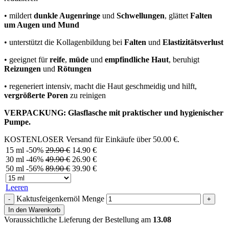
• mildert
dunkle Augenringe
und
Schwellungen
, glättet
Falten
um Augen und Mund
• unterstützt die Kollagenbildung bei
Falten
und
Elastizitätsverlust
• geeignet für
reife
,
müde
und
empfindliche Haut
, beruhigt
Reizungen
und
Rötungen
• regeneriert intensiv, macht die Haut geschmeidig und hilft,
vergrößerte Poren
zu reinigen
VERPACKUNG: Glasflasche mit praktischer und hygienischer
Pumpe.
KOSTENLOSER Versand für Einkäufe über
50.00
€
.
15 ml
-50%
29.90
€
14.90
€
30 ml
-46%
49.90
€
26.90
€
50 ml
-56%
89.90
€
39.90
€
Leeren
Kaktusfeigenkernöl Menge
In den Warenkorb
Voraussichtliche Lieferung der Bestellung am
13.08