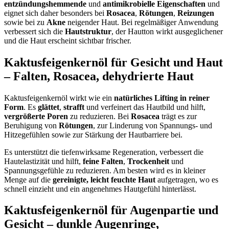
entzündungshemmende
und
antimikrobielle Eigenschaften
und
eignet sich daher besonders bei
Rosacea
,
Rötungen
,
Reizungen
sowie bei zu
Akne
neigender Haut. Bei regelmäßiger Anwendung
verbessert sich die
Hautstruktur
, der Hautton wirkt ausgeglichener
und die Haut erscheint sichtbar frischer.
Kaktusfeigenkernöl für Gesicht und Haut
–
Falten
,
Rosacea
,
dehydrierte Haut
Kaktusfeigenkernöl wirkt wie ein
natürliches Lifting in reiner
Form
. Es
glättet
,
strafft
und verfeinert das Hautbild und hilft,
vergrößerte Poren
zu reduzieren. Bei
Rosacea
trägt es zur
Beruhigung von
Rötungen
, zur Linderung von Spannungs- und
Hitzegefühlen sowie zur Stärkung der Hautbarriere bei.
Es unterstützt die tiefenwirksame Regeneration, verbessert die
Hautelastizität und hilft,
feine Falten
,
Trockenheit
und
Spannungsgefühle zu reduzieren. Am besten wird es in kleiner
Menge auf die
gereinigte, leicht feuchte Haut
aufgetragen, wo es
schnell einzieht und ein angenehmes Hautgefühl hinterlässt.
Kaktusfeigenkernöl für Augenpartie und
Gesicht –
dunkle Augenringe
,