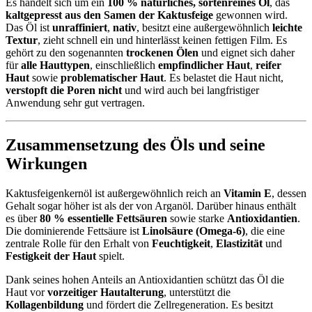
Es handelt sich um ein
100 % natürliches, sortenreines Öl
, das
kaltgepresst aus den Samen der Kaktusfeige
gewonnen wird.
Das Öl ist
unraffiniert
,
nativ
, besitzt eine außergewöhnlich
leichte
Textur
, zieht schnell ein und hinterlässt keinen fettigen Film. Es
gehört zu den sogenannten
trockenen Ölen
und eignet sich daher
für
alle Hauttypen
, einschließlich
empfindlicher Haut
,
reifer
Haut
sowie
problematischer Haut
. Es belastet die Haut nicht,
verstopft die Poren nicht
und wird auch bei langfristiger
Anwendung sehr gut vertragen.
Zusammensetzung des Öls und seine
Wirkungen
Kaktusfeigenkernöl ist außergewöhnlich reich an
Vitamin E
, dessen
Gehalt sogar höher ist als der von Arganöl. Darüber hinaus enthält
es über
80 % essentielle Fettsäuren
sowie starke
Antioxidantien
.
Die dominierende Fettsäure ist
Linolsäure (Omega-6)
, die eine
zentrale Rolle für den Erhalt von
Feuchtigkeit
,
Elastizität
und
Festigkeit der Haut
spielt.
Dank seines hohen Anteils an Antioxidantien schützt das Öl die
Haut vor
vorzeitiger Hautalterung
, unterstützt die
Kollagenbildung
und fördert die Zellregeneration. Es besitzt