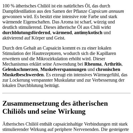
100 % ätherisches Chiliöl ist ein natürliches Öl, das durch
Dampfdestillation aus den Samen der Pflanze
Capsicum annuum
gewonnen wird. Es besitzt eine intensive rote Farbe und stark
wärmende Eigenschaften. Das Aroma ist scharf, würzig und
deutlich stimulierend. Dieses ätherische Öl aus Chili wirkt
durchblutungsfördernd
,
wärmend
,
antimykotisch
und
aktivierend auf Körper und Geist.
Durch den Gehalt an Capsaicin kommt es zu einer lokalen
Stimulation der Hautrezeptoren, wodurch sich die Kapillaren
erweitern und die Mikrozirkulation erhöht wird. Dieser
Mechanismus erklärt seine Anwendung bei
Rheuma
,
Arthritis
,
Gelenkschmerzen
,
Muskelverspannungen
und
chronischen
Muskelbeschwerden
. Es erzeugt ein intensives Wärmegefühl, das
zur Lockerung verspannter Muskulatur und zur Verbesserung der
lokalen Durchblutung beiträgt.
Zusammensetzung des ätherischen
Chiliöls und seine Wirkung
Ätherisches Chiliöl enthält capsaicinhaltige Verbindungen mit stark
stimulierender Wirkung auf periphere Nervenenden. Die gesteigerte