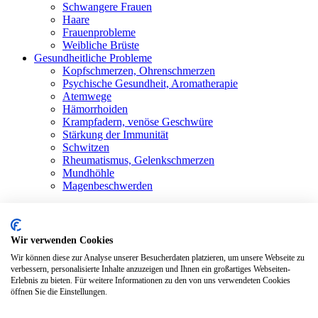
Schwangere Frauen
Haare
Frauenprobleme
Weibliche Brüste
Gesundheitliche Probleme
Kopfschmerzen, Ohrenschmerzen
Psychische Gesundheit, Aromatherapie
Atemwege
Hämorrhoiden
Krampfadern, venöse Geschwüre
Stärkung der Immunität
Schwitzen
Rheumatismus, Gelenkschmerzen
Mundhöhle
Magenbeschwerden
Shop
Alle Produkte
Blog
Bewertungen
Wir verwenden Cookies
Kontakt
Wir können diese zur Analyse unserer Besucherdaten platzieren, um unsere Webseite zu
Anmelden / Registrieren
verbessern, personalisierte Inhalte anzuzeigen und Ihnen ein großartiges Webseiten-
Erlebnis zu bieten. Für weitere Informationen zu den von uns verwendeten Cookies
Warenkorb
öffnen Sie die Einstellungen.
Schließen