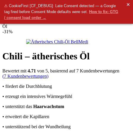
✕
Menü
⚠ CookieFirst [CF_DEBUG]: Late Consent detected — a Google
tag fired before Consent Mode defaults were set.
How to fix: GTG
0
items
0.00
€
/ consent load order →
Startseite
Arten von Kosmetika
Ätherische Öle
Chili – ätherisches
Öl
-31%
Chili – ätherisches Öl
Bewertet mit
4.71
von 5, basierend auf
7
Kundenbewertungen
(
7
Kundenbewertungen)
• fördert die Durchblutung
• erzeugt ein intensives Wärmegefühl
• unterstützt das
Haarwachstum
• erweitert die Kapillaren
• unterstützend bei der Wundheilung