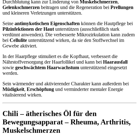
Durchblutung kann zur Linderung von
Muskelschmerzen
,
Gelenkschmerzen
beitragen und die Regeneration bei
Prellungen
und kleineren Verletzungen unterstützen.
Seine
antimykotischen Eigenschaften
können die Hautpflege bei
Pilzinfektionen der Haut
unterstützen (ausschließlich stark
verdünnt anwenden). Die verbesserte Mikrozirkulation kann zudem
bei
Cellulite
unterstützend wirken, da sie den Stoffwechsel im
Gewebe aktiviert.
In der Haarpflege stimuliert es die Kopfhaut, verbessert die
Nährstoffversorgung der Haarfollikel und kann bei
Haarausfall
sowie
geschwächtem Haarwachstum
unterstützend eingesetzt
werden.
Sein wärmender und aktivierender Charakter kann außerdem bei
Müdigkeit
,
Erschöpfung
und verminderter mentaler Energie
vitalisierend wirken.
Chili – ätherisches Öl für den
Bewegungsapparat –
Rheuma
,
Arthritis
,
Muskelschmerzen