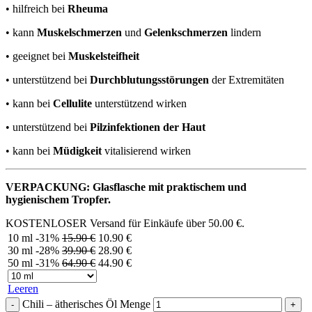
• hilfreich bei
Rheuma
• kann
Muskelschmerzen
und
Gelenkschmerzen
lindern
• geeignet bei
Muskelsteifheit
• unterstützend bei
Durchblutungsstörungen
der Extremitäten
• kann bei
Cellulite
unterstützend wirken
• unterstützend bei
Pilzinfektionen der Haut
• kann bei
Müdigkeit
vitalisierend wirken
VERPACKUNG: Glasflasche mit praktischem und
hygienischem Tropfer.
KOSTENLOSER Versand für Einkäufe über
50.00
€
.
10 ml
-31%
15.90
€
10.90
€
30 ml
-28%
39.90
€
28.90
€
50 ml
-31%
64.90
€
44.90
€
Leeren
Chili – ätherisches Öl Menge