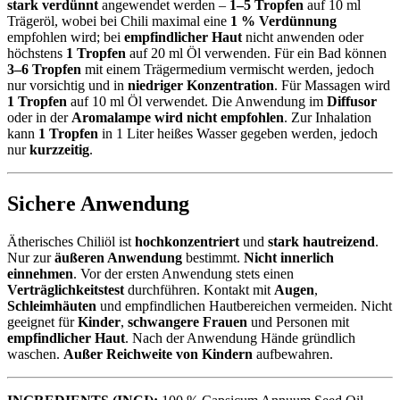
stark verdünnt
angewendet werden –
1–5 Tropfen
auf 10 ml
Trägeröl, wobei bei Chili maximal eine
1 % Verdünnung
empfohlen wird; bei
empfindlicher Haut
nicht anwenden oder
höchstens
1 Tropfen
auf 20 ml Öl verwenden. Für ein Bad können
3–6 Tropfen
mit einem Trägermedium vermischt werden, jedoch
nur vorsichtig und in
niedriger Konzentration
. Für Massagen wird
1 Tropfen
auf 10 ml Öl verwendet. Die Anwendung im
Diffusor
oder in der
Aromalampe wird nicht empfohlen
. Zur Inhalation
kann
1 Tropfen
in 1 Liter heißes Wasser gegeben werden, jedoch
nur
kurzzeitig
.
Sichere Anwendung
Ätherisches Chiliöl ist
hochkonzentriert
und
stark hautreizend
.
Nur zur
äußeren Anwendung
bestimmt.
Nicht innerlich
einnehmen
. Vor der ersten Anwendung stets einen
Verträglichkeitstest
durchführen. Kontakt mit
Augen
,
Schleimhäuten
und empfindlichen Hautbereichen vermeiden. Nicht
geeignet für
Kinder
,
schwangere Frauen
und Personen mit
empfindlicher Haut
. Nach der Anwendung Hände gründlich
waschen.
Außer Reichweite von Kindern
aufbewahren.