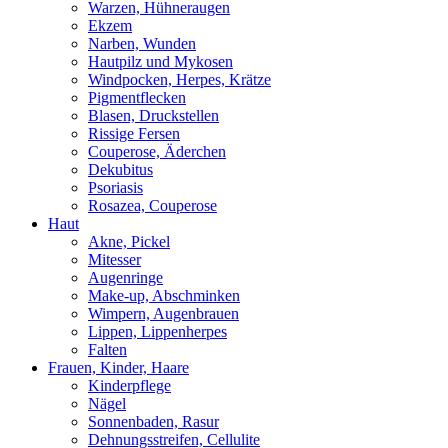
Warzen, Hühneraugen
Ekzem
Narben, Wunden
Hautpilz und Mykosen
Windpocken, Herpes, Krätze
Pigmentflecken
Blasen, Druckstellen
Rissige Fersen
Couperose, Äderchen
Dekubitus
Psoriasis
Rosazea, Couperose
Haut
Akne, Pickel
Mitesser
Augenringe
Make-up, Abschminken
Wimpern, Augenbrauen
Lippen, Lippenherpes
Falten
Frauen, Kinder, Haare
Kinderpflege
Nägel
Sonnenbaden, Rasur
Dehnungsstreifen, Cellulite