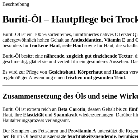
Beschreibung
Buriti-Öl – Hautpflege bei
Troc
Buriti-Öl ist ein 100 % sortenreines, unraffiniertes natives Öl erster 
außergewöhnlich hohen Gehalt an
Antioxidantien
,
Vitamin E
und
C
besonders für
trockene Haut
,
reife Haut
sowie für Haut, die schädlic
Buriti-Öl besitzt eine
nährende, zugleich gut einziehende Textur
, 
geschmeidig, glättet sie und verleiht ihr ein gesünderes Aussehen. Das
Es wird zur Pflege von
Gesichtshaut
,
Körperhaut
und
Haaren
verw
regelmäßiger Anwendung einen
frischen und gesunden Teint
.
Zusammensetzung des Öls und seine Wirk
Buriti-Öl ist extrem reich an
Beta-Carotin
, dessen Gehalt bis zu
fünf
Haut, ihre
Elastizität
und
Spannkraft
wiederzuerlangen. Darüber hi
Hautalterungsprozess verlangsamt.
Der Komplex aus Fettsäuren und
Provitamin A
unterstützt die Regen
her. Buriti-Öl besitzt ausgeprägte
feuchtigkeitsspendende
,
beruhige