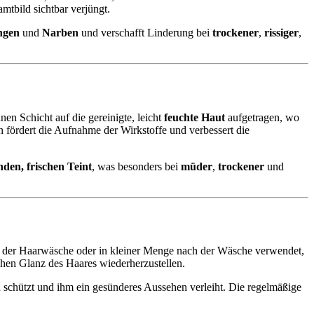
amtbild sichtbar verjüngt.
ngen
und
Narben
und verschafft Linderung bei
trockener
,
rissiger
,
en Schicht auf die gereinigte, leicht
feuchte Haut
aufgetragen, wo
 fördert die Aufnahme der Wirkstoffe und verbessert die
nden, frischen Teint
, was besonders bei
müder
,
trockener
und
r der Haarwäsche oder in kleiner Menge nach der Wäsche verwendet,
lichen Glanz des Haares wiederherzustellen.
en schützt und ihm ein gesünderes Aussehen verleiht. Die regelmäßige