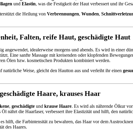
llagen
und
Elastin
, was die Festigkeit der Haut verbessert und ihr Ges
terstützt die Heilung von
Verbrennungen
,
Wunden
,
Schnittverletzu
nheit
,
Falten
,
reife Haut
,
geschädigte Haut
ig angewendet, idealerweise morgens und abends. Es wird in einer dünn
rstützt. Eine sanfte Massage mit kreisenden oder klopfenden Bewegungen
eren Ölen bzw. kosmetischen Produkten kombiniert werden.
f natürliche Weise, gleicht den Hautton aus und verleiht ihr einen
gesu
geschädigte Haare
,
krauses Haar
ckene
,
geschädigte
und
krause Haare
. Es wird als nährende Ölkur vo
l nährt die Haarfaser, verbessert ihre Elastizität und hilft, den natür
a es hilft, die Farbintensität zu bewahren, das Haar vor dem Austrockn
tät des Haares.