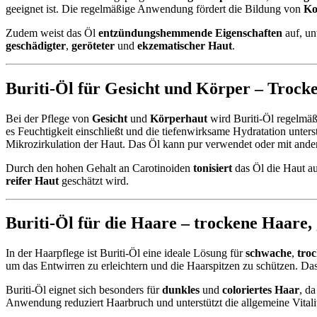
geeignet ist. Die regelmäßige Anwendung fördert die Bildung von
Ko
Zudem weist das Öl
entzündungshemmende Eigenschaften
auf, un
geschädigter
,
geröteter
und
ekzematischer Haut
.
Buriti-Öl für Gesicht und Körper –
Trocke
Bei der Pflege von
Gesicht
und
Körperhaut
wird Buriti-Öl regelmäß
es Feuchtigkeit einschließt und die tiefenwirksame Hydratation unte
Mikrozirkulation der Haut. Das Öl kann pur verwendet oder mit and
Durch den hohen Gehalt an Carotinoiden
tonisiert
das Öl die Haut au
reifer Haut
geschätzt wird.
Buriti-Öl für die Haare –
trockene Haare
,
In der Haarpflege ist Buriti-Öl eine ideale Lösung für
schwache
,
tro
um das Entwirren zu erleichtern und die Haarspitzen zu schützen. Das Ö
Buriti-Öl eignet sich besonders für
dunkles
und
coloriertes Haar
, d
Anwendung reduziert Haarbruch und unterstützt die allgemeine Vitali