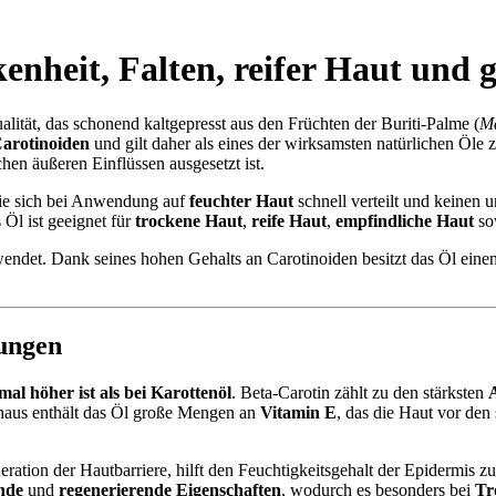
kenheit
,
Falten
,
reifer Haut
und
g
Qualität, das schonend kaltgepresst aus den Früchten der Buriti-Palme (
Ma
arotinoiden
und gilt daher als eines der wirksamsten natürlichen Öle 
hen äußeren Einflüssen ausgesetzt ist.
die sich bei Anwendung auf
feuchter Haut
schnell verteilt und keinen 
 Öl ist geeignet für
trockene Haut
,
reife Haut
,
empfindliche Haut
so
endet. Dank seines hohen Gehalts an Carotinoiden besitzt das Öl einen 
ungen
mal höher ist als bei Karottenöl
. Beta-Carotin zählt zu den stärksten
naus enthält das Öl große Mengen an
Vitamin E
, das die Haut vor de
eration der Hautbarriere, hilft den Feuchtigkeitsgehalt der Epidermis zu
nde
und
regenerierende Eigenschaften
, wodurch es besonders bei
Tr