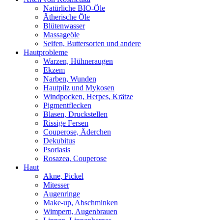
Natürliche BIO-Öle
Ätherische Öle
Blütenwasser
Massageöle
Seifen, Buttersorten und andere
Hautprobleme
Warzen, Hühneraugen
Ekzem
Narben, Wunden
Hautpilz und Mykosen
Windpocken, Herpes, Krätze
Pigmentflecken
Blasen, Druckstellen
Rissige Fersen
Couperose, Äderchen
Dekubitus
Psoriasis
Rosazea, Couperose
Haut
Akne, Pickel
Mitesser
Augenringe
Make-up, Abschminken
Wimpern, Augenbrauen