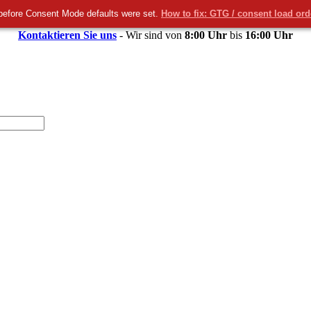
before Consent Mode defaults were set.
How to fix: GTG / consent load or
Kontaktieren Sie uns
- Wir sind von
8:00 Uhr
bis
16:00 Uhr