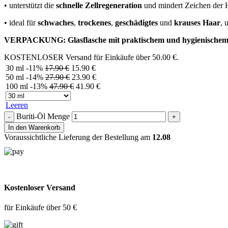
• unterstützt die
schnelle Zellregeneration
und mindert Zeichen der 
• ideal für
schwaches
,
trockenes
,
geschädigtes
und
krauses Haar
, 
VERPACKUNG: Glasflasche mit praktischem und hygienische
KOSTENLOSER Versand für Einkäufe über
50.00
€
.
30 ml
-11%
17.90
€
15.90
€
50 ml
-14%
27.90
€
23.90
€
100 ml
-13%
47.90
€
41.90
€
Leeren
Buriti-Öl Menge
In den Warenkorb
Voraussichtliche Lieferung der Bestellung am
12.08
Kostenloser Versand
für Einkäufe über 50 €