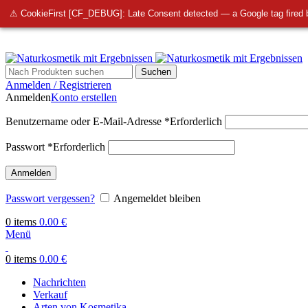
info@bellmedi.at
⚠ CookieFirst [CF_DEBUG]: Late Consent detected — a Google tag fired 
Suchen
Anmelden / Registrieren
Anmelden
Konto erstellen
Benutzername oder E-Mail-Adresse
*
Erforderlich
Passwort
*
Erforderlich
Anmelden
Passwort vergessen?
Angemeldet bleiben
0
items
0.00
€
Menü
0
items
0.00
€
Nachrichten
Verkauf
Arten von Kosmetika