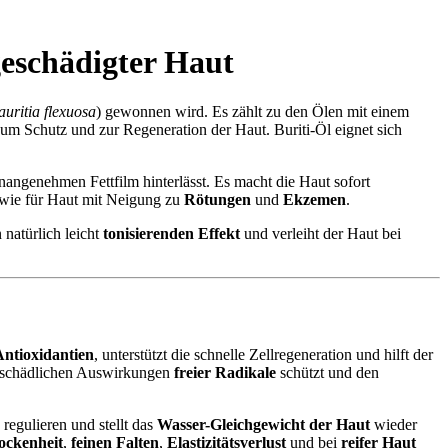
eschädigter Haut
uritia flexuosa
) gewonnen wird. Es zählt zu den Ölen mit einem
zum Schutz und zur Regeneration der Haut. Buriti-Öl eignet sich
unangenehmen Fettfilm hinterlässt. Es macht die Haut sofort
wie für Haut mit Neigung zu
Rötungen
und
Ekzemen
.
natürlich leicht
tonisierenden Effekt
und verleiht der Haut bei
Antioxidantien
, unterstützt die schnelle Zellregeneration und hilft der
n schädlichen Auswirkungen
freier Radikale
schützt und den
 regulieren und stellt das
Wasser-Gleichgewicht der Haut
wieder
ockenheit
,
feinen Falten
,
Elastizitätsverlust
und bei
reifer Haut