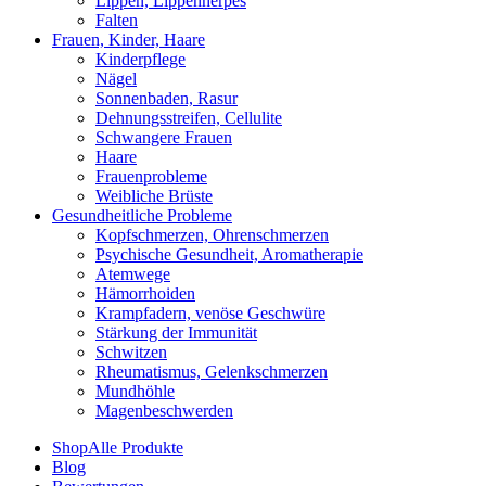
Lippen, Lippenherpes
Falten
Frauen, Kinder, Haare
Kinderpflege
Nägel
Sonnenbaden, Rasur
Dehnungsstreifen, Cellulite
Schwangere Frauen
Haare
Frauenprobleme
Weibliche Brüste
Gesundheitliche Probleme
Kopfschmerzen, Ohrenschmerzen
Psychische Gesundheit, Aromatherapie
Atemwege
Hämorrhoiden
Krampfadern, venöse Geschwüre
Stärkung der Immunität
Schwitzen
Rheumatismus, Gelenkschmerzen
Mundhöhle
Magenbeschwerden
Shop
Alle Produkte
Blog