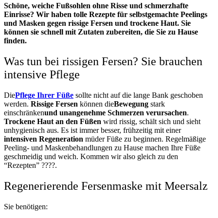
Schöne, weiche Fußsohlen ohne Risse und schmerzhafte
Einrisse? Wir haben tolle Rezepte für selbstgemachte Peelings
und Masken gegen rissige Fersen und trockene Haut. Sie
können sie schnell mit Zutaten zubereiten, die Sie zu Hause
finden.
Was tun bei rissigen Fersen? Sie brauchen
intensive Pflege
Die
Pflege Ihrer Füße
sollte
nicht auf die lange Bank geschoben
werden.
Rissige Fersen
können
die
Bewegung
stark
einschränken
und unangenehme Schmerzen verursachen
.
Trockene Haut an den Füßen
wird
rissig, schält sich und sieht
unhygienisch aus.
Es
ist immer besser, frühzeitig mit einer
intensiven Regeneration
müder Füße
zu
beginnen
. Regelmäßige
Peeling- und Maskenbehandlungen zu Hause machen Ihre Füße
geschmeidig und weich. Kommen wir also gleich zu den
“Rezepten” ????.
Regenerierende Fersenmaske mit Meersalz
Sie benötigen: