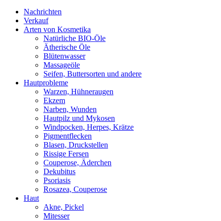
Nachrichten
Verkauf
Arten von Kosmetika
Natürliche BIO-Öle
Ätherische Öle
Blütenwasser
Massageöle
Seifen, Buttersorten und andere
Hautprobleme
Warzen, Hühneraugen
Ekzem
Narben, Wunden
Hautpilz und Mykosen
Windpocken, Herpes, Krätze
Pigmentflecken
Blasen, Druckstellen
Rissige Fersen
Couperose, Äderchen
Dekubitus
Psoriasis
Rosazea, Couperose
Haut
Akne, Pickel
Mitesser