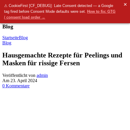
✕
Menü
⚠ CookieFirst [CF_DEBUG]: Late Consent detected — a Google
tag fired before Consent Mode defaults were set.
How to fix: GTG
0
items
0.00
€
/ consent load order →
Blog
Startseite
Blog
Blog
Hausgemachte Rezepte für Peelings und
Masken für rissige Fersen
Veröffentlicht von
admin
Am 23. April 2024
0
Kommentare