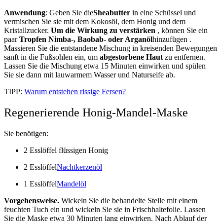
Anwendung
: Geben Sie
die
Sheabutter
in
eine Schüssel
und
vermischen Sie sie mit dem Kokosöl, dem Honig und dem
Kristallzucker.
Um die Wirkung zu verstärken
, können Sie ein
paar
Tropfen Nimba-, Baobab- oder Arganöl
hinzufügen
.
Massieren Sie
die entstandene Mischung in kreisenden
Bewegungen
sanft
in die Fußsohlen ein, um
abgestorbene Haut
zu entfernen
.
Lassen Sie die Mischung etwa 15 Minuten einwirken und spülen
Sie sie dann mit lauwarmem Wasser und Naturseife ab.
TIPP:
Warum entstehen rissige Fersen?
Regenerierende Honig-Mandel-Maske
Sie benötigen:
2 Esslöffel flüssigen Honig
2
Esslöffel
Nachtkerzenöl
1
Esslöffel
Mandelöl
Vorgehensweise.
Wickeln Sie die behandelte Stelle mit einem
feuchten Tuch ein und wickeln Sie sie in Frischhaltefolie. Lassen
Sie die Maske etwa 30 Minuten lang einwirken. Nach Ablauf der