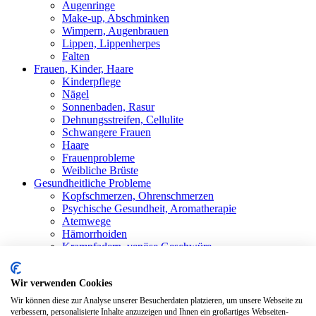
Augenringe
Make-up, Abschminken
Wimpern, Augenbrauen
Lippen, Lippenherpes
Falten
Frauen, Kinder, Haare
Kinderpflege
Nägel
Sonnenbaden, Rasur
Dehnungsstreifen, Cellulite
Schwangere Frauen
Haare
Frauenprobleme
Weibliche Brüste
Gesundheitliche Probleme
Kopfschmerzen, Ohrenschmerzen
Psychische Gesundheit, Aromatherapie
Atemwege
Hämorrhoiden
Krampfadern, venöse Geschwüre
Stärkung der Immunität
Schwitzen
Wir verwenden Cookies
Rheumatismus, Gelenkschmerzen
Mundhöhle
Wir können diese zur Analyse unserer Besucherdaten platzieren, um unsere Webseite zu
Magenbeschwerden
verbessern, personalisierte Inhalte anzuzeigen und Ihnen ein großartiges Webseiten-