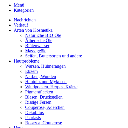
Menü
Kategorien
Nachrichten
Verkauf
Arten von Kosmetika
Natürliche BIO-Öle
Ätherische Öle
Blütenwasser
Massageöle
Seifen, Buttersorten und andere
Hautprobleme
Warzen, Hühneraugen
Ekzem
Narben, Wunden
Hautpilz und Mykosen
Windpocken, Herpes, Krätze
Pigmentflecken
Blasen, Druckstellen
Rissige Fersen
Couperose, Äderchen
Dekubitus
Psoriasis
Rosazea, Couperose
Haut