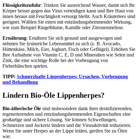
Flüssigkeitszufuhr
: Trinken Sie ausreichend Wasser, damit sich Ihr
Körper besser gegen das Virus verteidigen kann und Ihre Haut von
innen heraus mit Feuchtigkeit versorgt bleibt. Auch Kräutertees sind
geeignet. Wählen Sie einen mit entzündungshemmender Wirkung,
wie zum Beispiel Ringelblume, Kamille oder Zitronenmelisse.
Ernährung
: Ernähren Sie sich gesund und ausgewogen und
nehmen Sie lysinreiche Lebensmittel zu sich (z. B. Avocado,
Hüttenkäse, Milch, Eier, Joghurt, Fisch oder Geflügel). Erhöhen Sie
Ihre Aufnahme von Vitamin C, E, D und Mineralien wie Selen und
Zink, die eine wichtige Rolle bei der Vorbeugung von
Fieberbläschen spielen.
TIPP:
Schmerzhafte Lippenherpes: Ursachen, Vorbeugung
und Behandlung
Lindern Bio-Öle Lippenherpes?
Bio-ätherische Öle
sind insbesondere dank ihrer desinfizierenden,
regenerierenden und entzündungshemmenden Eigenschaften eine
großartige und sichere Lösung. Sie können Schwellungen,
Schmerzen und Juckreiz lindern und die Virusaktivität reduzieren.
Wenn Sie unter Herpes an der Lippe leiden, greifen Sie zu Ölen
wie: