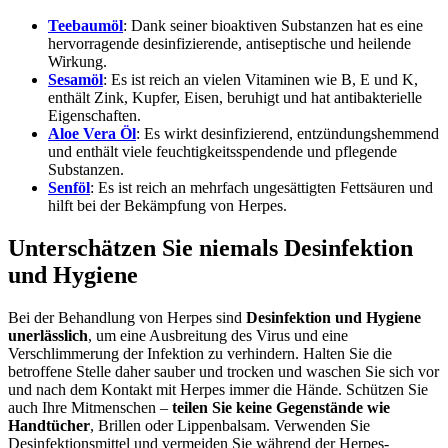
Teebaumöl
: Dank seiner bioaktiven Substanzen hat es eine
hervorragende desinfizierende, antiseptische und heilende
Wirkung.
Sesamöl
: Es ist reich an vielen Vitaminen wie B, E und K,
enthält Zink, Kupfer, Eisen, beruhigt und hat antibakterielle
Eigenschaften.
Aloe Vera Öl
: Es wirkt desinfizierend, entzündungshemmend
und enthält viele feuchtigkeitsspendende und pflegende
Substanzen.
Senföl
: Es ist reich an mehrfach ungesättigten Fettsäuren und
hilft bei der Bekämpfung von Herpes.
Unterschätzen Sie niemals Desinfektion
und Hygiene
Bei der Behandlung von Herpes sind
Desinfektion und Hygiene
unerlässlich
, um eine Ausbreitung des Virus und eine
Verschlimmerung der Infektion zu verhindern. Halten Sie die
betroffene Stelle daher sauber und trocken und waschen Sie sich vor
und nach dem Kontakt mit Herpes immer die Hände. Schützen Sie
auch Ihre Mitmenschen –
teilen Sie keine Gegenstände wie
Handtücher
, Brillen oder Lippenbalsam. Verwenden Sie
Desinfektionsmittel und vermeiden Sie während der Herpes-