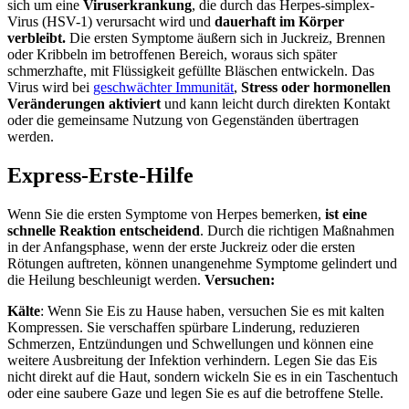
sich um eine
Viruserkrankung
, die durch das Herpes-simplex-
Virus (HSV-1) verursacht wird und
dauerhaft im Körper
verbleibt.
Die ersten Symptome äußern sich in Juckreiz, Brennen
oder Kribbeln im betroffenen Bereich, woraus sich später
schmerzhafte, mit Flüssigkeit gefüllte Bläschen entwickeln. Das
Virus wird bei
geschwächter Immunität
,
Stress oder hormonellen
Veränderungen aktiviert
und kann leicht durch direkten Kontakt
oder die gemeinsame Nutzung von Gegenständen übertragen
werden.
Express-Erste-Hilfe
Wenn Sie die ersten Symptome von Herpes bemerken,
ist eine
schnelle Reaktion entscheidend
. Durch die richtigen Maßnahmen
in der Anfangsphase, wenn der erste Juckreiz oder die ersten
Rötungen auftreten, können unangenehme Symptome gelindert und
die Heilung beschleunigt werden.
Versuchen:
Kälte
: Wenn Sie Eis zu Hause haben, versuchen Sie es mit kalten
Kompressen. Sie verschaffen spürbare Linderung, reduzieren
Schmerzen, Entzündungen und Schwellungen und können eine
weitere Ausbreitung der Infektion verhindern. Legen Sie das Eis
nicht direkt auf die Haut, sondern wickeln Sie es in ein Taschentuch
oder eine saubere Gaze und legen Sie es auf die betroffene Stelle.