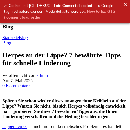
✕
Menü
⚠ CookieFirst [CF_DEBUG]: Late Consent detected — a Google
tag fired before Consent Mode defaults were set.
How to fix: GTG
0
items
0.00
€
/ consent load order →
Blog
Startseite
Blog
Blog
Herpes an der Lippe? 7 bewährte Tipps
für schnelle Linderung
Veröffentlicht von
admin
Am 7. Mai 2025
0
Kommentare
Spüren Sie schon wieder dieses unangenehme Kribbeln auf der
Lippe? Warten Sie nicht, bis sich Herpes vollständig entwickelt
hat – probieren Sie diese 7 bewährten Tipps aus, die Ihnen
Linderung verschaffen und die Heilung beschleunigen.
Lippenherpes
ist nicht nur ein kosmetisches Problem – es handelt