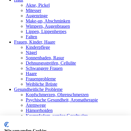
Akne, Pickel
Mitesser
Augenringe
Make-up, Abschminken
Wimpern, Augenbrauen
Lippen, Lippenherpes
Falten
Frauen, Kinder, Haare
Kinderpflege
Nägel
Sonnenbaden, Rasur
Dehnungsstreifen, Cellulite
Schwangere Frauen
Haare
Frauenprobleme
Weibliche Brüste
Gesundheitliche Probleme
Kopfschmerzen, Ohrenschmerzen
Psychische Gesundheit, Aromatherapie
Atemwege
Hämorrhoiden
Krampfadern, venöse Geschwüre
Stärkung der Immunität
Schwitzen
Wir verwenden Cookies