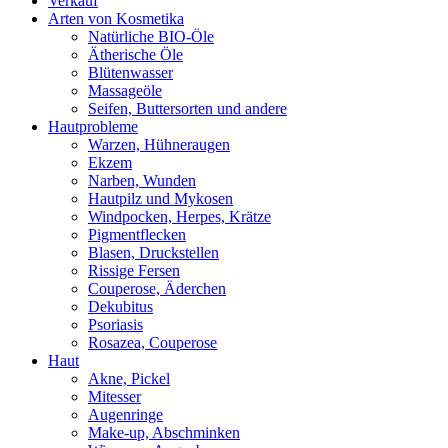
Verkauf
Arten von Kosmetika
Natürliche BIO-Öle
Ätherische Öle
Blütenwasser
Massageöle
Seifen, Buttersorten und andere
Hautprobleme
Warzen, Hühneraugen
Ekzem
Narben, Wunden
Hautpilz und Mykosen
Windpocken, Herpes, Krätze
Pigmentflecken
Blasen, Druckstellen
Rissige Fersen
Couperose, Äderchen
Dekubitus
Psoriasis
Rosazea, Couperose
Haut
Akne, Pickel
Mitesser
Augenringe
Make-up, Abschminken