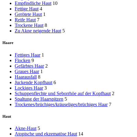
Empfindliche Haut
10
Fettige Haut
4
Gerötete Haut
1
Reife Haut
7
Trockene Haut
8
Zu Akne neigende Haut
5
Haare
Fettiges Haar
1
Flocken
9
Gefärbtes Haar
2
Graues Haar
1
Haarausfall
8
Juckende Kopfhaut
6
Lockiges Haar
3
Schuppenflechte und Seborrhöe auf der Kopfhaut
2
Spaltung der Haarspitzen
5
Trockenes/brüchiges/kräuseliges/brüchiges Haar
7
Haut
Akne-Haut
5
Atopische und ekzematöse Haut
14