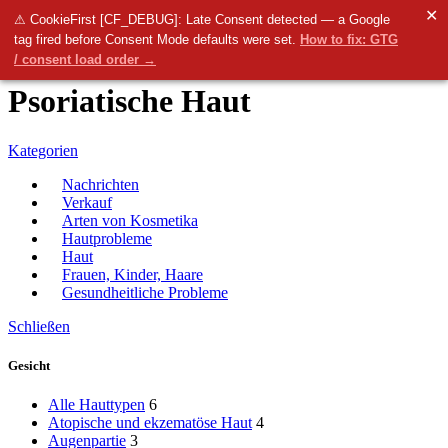
✕
Menü
⚠ CookieFirst [CF_DEBUG]: Late Consent detected — a Google
tag fired before Consent Mode defaults were set.
How to fix: GTG
0
items
0.00
€
/ consent load order →
Psoriatische Haut
Kategorien
Nachrichten
Verkauf
Arten von Kosmetika
Hautprobleme
Haut
Frauen, Kinder, Haare
Gesundheitliche Probleme
Schließen
Gesicht
Alle Hauttypen
6
Atopische und ekzematöse Haut
4
Augenpartie
3