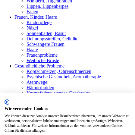
Wimpern, Augenbrauen
Lippen, Lippenherpes
Falten
Frauen, Kinder, Haare
Kinderpflege
Nägel
Sonnenbaden, Rasur
Dehnungsstreifen, Cellulite
Schwangere Frauen
Haare
Frauenprobleme
Weibliche Brüste
Gesundheitliche Probleme
Kopfschmerzen, Ohrenschmerzen
Psychische Gesundheit, Aromatherapie
Atemwege
Hämorrhoiden
Krampfadern, venöse Geschwüre
Stärkung der Immunität
Schwitzen
Wir verwenden Cookies
Rheumatismus, Gelenkschmerzen
Mundhöhle
Wir können diese zur Analyse unserer Besucherdaten platzieren, um unsere Webseite zu
Magenbeschwerden
verbessern, personalisierte Inhalte anzuzeigen und Ihnen ein großartiges Webseiten-
Erlebnis zu bieten. Für weitere Informationen zu den von uns verwendeten Cookies
Shop
Alle Produkte
öffnen Sie die Einstellungen.