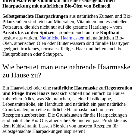
Ihrem Haar eine Vitaminkur mit einer selbstgemachten
Haarpackung mit natürlichen Bio-Ölen von Bellmedi.
Selbstgemachte Haarpackungen
aus natürlichen Zutaten und Bio-
Pflanzenölen sind reich an Mineralien, Vitaminen und essentiellen
Fettsäuren, die sich nicht nur auf die gesamte Haarlänge – vom
Ansatz bis zu den Spitzen
– sondern auch auf die
Kopfhaut
positiv aus
wirken
.
Natürliche Haarmasken
mit natürlichen Bio-
Ölen, ätherischen Ölen oder Blütenwässern sind für alle Haartypen
geeignet: trockenes, normales, fettiges Haar und helfen auch bei
Hautproblemen oder Schuppen.
Wie bereitet man eine nährende Haarmaske
zu Hause zu?
Ein Haarwickel oder eine
natürliche Haarmaske
zur
Regeneration
und Pflege Ihres Haars
lässt sich
schnell und einfach zu Hause
zubereiten. Alles, was Sie brauchen, ist eine Plastikkappe,
Lebensmittelfolie, ein Handtuch und natürlich ein paar natürliche
Grundzutaten, um eine natürliche Haarmaske nach unseren
Rezepten zuzubereiten. Die Grundzutaten für die Haarpackungen
sind natürliche Bio-Öle, ätherische Öle und ein paar Produkte aus
dem Kühlschrank. Lassen Sie sich von unseren Rezepten für
selbstgemachte Haarpackungen inspirieren!