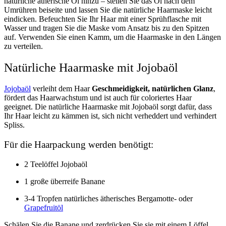
natürliche ätherische Öl hinzu – stellen Sie das Öl nach dem
Umrühren beiseite und lassen Sie die natürliche Haarmaske leicht
eindicken. Befeuchten Sie Ihr Haar mit einer Sprühflasche mit
Wasser und tragen Sie die Maske vom Ansatz bis zu den Spitzen
auf. Verwenden Sie einen Kamm, um die Haarmaske in den Längen
zu verteilen.
Natürliche Haarmaske mit Jojobaöl
Jojobaöl
verleiht dem Haar
Geschmeidigkeit, natürlichen Glanz
,
fördert das Haarwachstum und ist auch für coloriertes Haar
geeignet. Die natürliche Haarmaske mit Jojobaöl sorgt dafür, dass
Ihr Haar leicht zu kämmen ist, sich nicht verheddert und verhindert
Spliss.
Für die Haarpackung werden benötigt:
2 Teelöffel Jojobaöl
1 große überreife Banane
3-4 Tropfen natürliches ätherisches
Bergamotte- oder
Grapefruitöl
Schälen Sie die Banane und zerdrücken Sie sie mit einem Löffel.