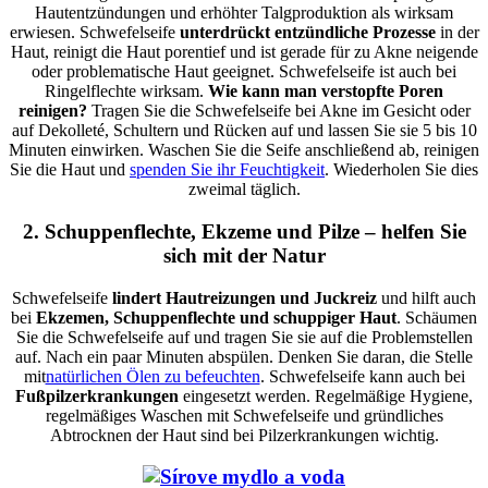
Hautentzündungen und erhöhter Talgproduktion als wirksam
erwiesen. Schwefelseife
unterdrückt entzündliche Prozesse
in der
Haut, reinigt die Haut porentief und ist gerade für zu Akne neigende
oder problematische Haut geeignet. Schwefelseife ist auch bei
Ringelflechte wirksam.
Wie kann man verstopfte Poren
reinigen?
Tragen Sie die Schwefelseife bei Akne im Gesicht oder
auf Dekolleté, Schultern und Rücken auf und lassen Sie sie 5 bis 10
Minuten einwirken. Waschen Sie die Seife
anschließend
ab, reinigen
Sie die Haut und
spenden Sie ihr Feuchtigkeit
. Wiederholen Sie dies
zweimal täglich.
2. Schuppenflechte, Ekzeme und Pilze – helfen Sie
sich mit der Natur
Schwefelseife
lindert Hautreizungen und Juckreiz
und hilft auch
bei
Ekzemen, Schuppenflechte und schuppiger Haut
. Schäumen
Sie die Schwefelseife auf und tragen Sie sie auf die Problemstellen
auf. Nach ein paar Minuten abspülen. Denken Sie daran, die Stelle
mit
natürlichen Ölen zu befeuchten
.
Schwefelseife kann auch bei
Fußpilzerkrankungen
eingesetzt
werden
. Regelmäßige Hygiene,
regelmäßiges Waschen mit Schwefelseife und gründliches
Abtrocknen der Haut sind bei Pilzerkrankungen wichtig.