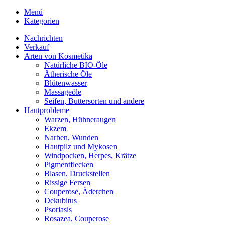
Menü
Kategorien
Nachrichten
Verkauf
Arten von Kosmetika
Natürliche BIO-Öle
Ätherische Öle
Blütenwasser
Massageöle
Seifen, Buttersorten und andere
Hautprobleme
Warzen, Hühneraugen
Ekzem
Narben, Wunden
Hautpilz und Mykosen
Windpocken, Herpes, Krätze
Pigmentflecken
Blasen, Druckstellen
Rissige Fersen
Couperose, Äderchen
Dekubitus
Psoriasis
Rosazea, Couperose