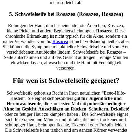
mehr so leicht ab.
5. Schwefelseife bei Rosazea (Rosazea, Rosazea)
Rötungen der Haut, durchscheinende rote Äderchen, Rosazea,
kleine Pickel und andere Begleiterscheinungen.
Rosazea
. Diese
chronische Erkrankung ist nicht typisch für die Akne, sondern ein
naher Verwandter von ihr.
Rosacea
ist nicht
vollständig heilbar, aber
Sie können die Symptome mit aktueller Schwefelseife und vom Arzt
verschriebenen Antibiotika lindern. Schwefelseife bei Rosazea –
Seife aufschäumen und auf das Gesicht auftragen – einige Minuten
einwirken lassen, abwaschen und die Haut mit Feuchtigkeit
versorgen.
Für wen ist Schwefelseife geeignet?
Schwefelseife gehört zu Recht in Ihren natürlichen “Erste-Hilfe-
Kasten”.
Sie eignet sich
besonders gut
für Jugendliche und
Heranwachsende
, die zum
ersten Mal mit
pubertätsbedingter
Akne im Gesicht, Ausschlägen an Rücken, Schultern, Dekolleté
oder zu fettiger Haut
zu
kämpfen haben
. Die Schwefelseife eignet
sich für Frauen und Männer und für alle, die unter trockener und
schuppiger Haut, Schuppenflechte, Ekzemen oder Fußpilz leiden.
Die Schwefelseife kann täglich und am ganzen Körper verwendet