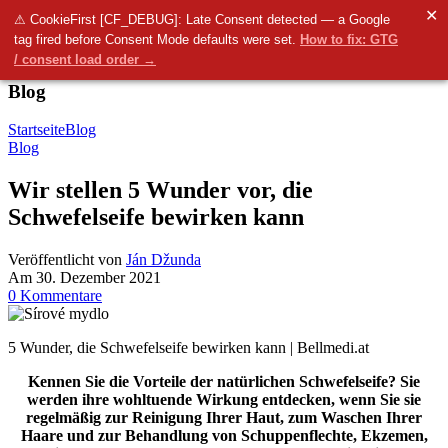
✕
Menü
⚠ CookieFirst [CF_DEBUG]: Late Consent detected — a Google
tag fired before Consent Mode defaults were set.
How to fix: GTG
0
items
0.00
€
/ consent load order →
Blog
Startseite
Blog
Blog
Wir stellen 5 Wunder vor, die
Schwefelseife bewirken kann
Veröffentlicht von
Ján Džunda
Am 30. Dezember 2021
0
Kommentare
5 Wunder, die Schwefelseife bewirken kann | Bellmedi.at
Kennen Sie die Vorteile der natürlichen Schwefelseife? Sie
werden ihre wohltuende Wirkung entdecken, wenn Sie sie
regelmäßig zur Reinigung Ihrer Haut, zum Waschen Ihrer
Haare und zur Behandlung von Schuppenflechte, Ekzemen,