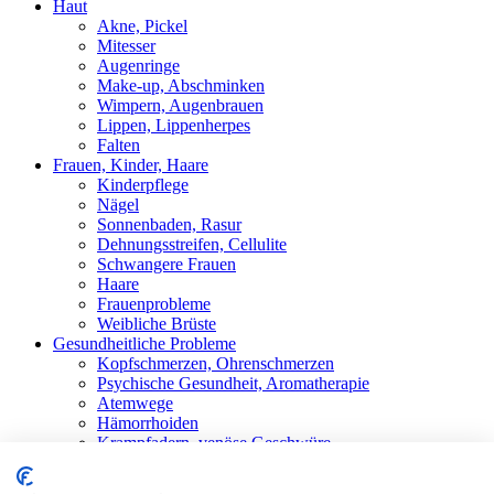
Haut
Akne, Pickel
Mitesser
Augenringe
Make-up, Abschminken
Wimpern, Augenbrauen
Lippen, Lippenherpes
Falten
Frauen, Kinder, Haare
Kinderpflege
Nägel
Sonnenbaden, Rasur
Dehnungsstreifen, Cellulite
Schwangere Frauen
Haare
Frauenprobleme
Weibliche Brüste
Gesundheitliche Probleme
Kopfschmerzen, Ohrenschmerzen
Psychische Gesundheit, Aromatherapie
Atemwege
Hämorrhoiden
Krampfadern, venöse Geschwüre
Stärkung der Immunität
Schwitzen