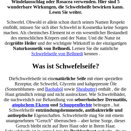
Windelausschlag oder Rosacea verwenden. Hier sind 5
wunderbare Wirkungen, die Schwefelseife bewirken kann.
Lesen Sie weiter.
Schwefel. Obwohl er allein schon durch seinen Namen Respekt
einflößt, müssen Sie sich über Schwefel in Kosmetika keine Sorgen
machen. Als chemisches Element ist er ein wesentlicher Bestandteil
des menschlichen Körpers und der Natur. Und die Natur
ist
der
größte Heiler
und der wichtigste Wirkstoff in der einzigartigen
Naturkosmetik von Bellmedi.
Lernen Sie die natürliche
Schwefelseife von Bellmedi
kennen
.
Was ist Schwefelseife?
Die
Schwefelseife ist
eine
natürliche Seife
mit einer speziellen
Rezeptur, die Schwefel, Glycerin und kaltgepresste Öle
(Sonnenblumen- und
Baobaböl
sowie
Sheabutter
)
enthält
, die die
Haut gründlich reinigt und nicht austrocknet. Wie Schwefelbäder,
die nachweislich zur Behandlung von
seborrhoischer Dermatitis,
atopischem Ekzem
und
Schuppenflechte
beitragen
, hat
Schwefelseife
entzündungshemmende, antibakterielle und
antiseptische
Eigenschaften. Schwefelseife mag Sie mit einem
unangenehmen “Geruch” überraschen – aber keine Sorge, dieser
Geruch bleibt nicht auf Ihrer Haut oder in Ihrem Haar.