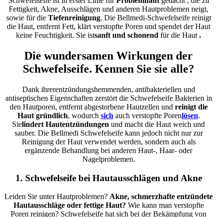
Schwefelseife ist in erster Linie für
Problemhaut
gedacht
, die zu
Fettigkeit, Akne, Ausschlägen und anderen Hautproblemen neigt,
sowie für die
Tiefenreinigung
. Die Bellmedi-Schwefelseife reinigt
die Haut, entfernt Fett, klärt verstopfte Poren und spendet der Haut
keine Feuchtigkeit.
Sie ist
sanft und schonend
für die
Haut
.
Die wundersamen Wirkungen der
Schwefelseife. Kennen Sie sie alle?
Dank ihrer
entzündungshemmenden, antibakteriellen und
antiseptischen Eigenschaften zerstört die Schwefelseife Bakterien in
den Hautporen, entfernt abgestorbene Hautzellen und
reinigt die
Haut gründlich
, wodurch
sich
auch verstopfte Poren
lösen
.
Sie
lindert Hautentzündungen
und macht die Haut weich und
sauber. Die Bellmedi Schwefelseife kann jedoch nicht nur zur
Reinigung der Haut verwendet werden, sondern auch als
ergänzende Behandlung bei anderen Haut-, Haar- oder
Nagelproblemen.
1. Schwefelseife bei Hautausschlägen und Akne
Leiden Sie unter Hautproblemen?
Akne, schmerzhafte entzündete
Hautausschläge oder fettige Haut?
Wie kann man verstopfte
Poren reinigen? Schwefelseife hat sich bei der Bekämpfung von