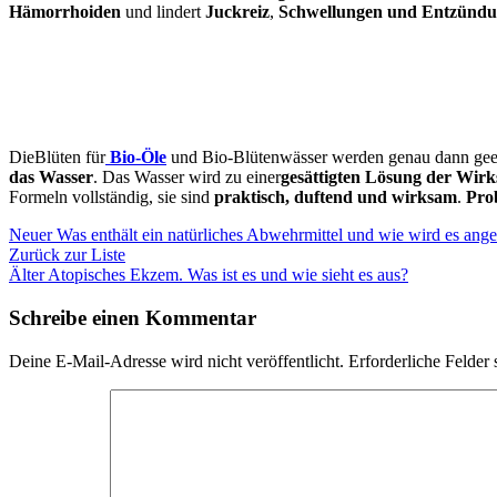
Hämorrhoiden
und lindert
Juckreiz
,
Schwellungen und Entzündu
Die
Blüten für
Bio-Öle
und Bio-Blütenwässer werden genau dann gee
das Wasser
.
Das
Wasser
wird zu einer
gesättigten Lösung der Wirk
Formeln vollständig, sie sind
praktisch, duftend und wirksam
.
Pro
Neuer
Was enthält ein natürliches Abwehrmittel und wie wird es an
Zurück zur Liste
Älter
Atopisches Ekzem. Was ist es und wie sieht es aus?
Schreibe einen Kommentar
Deine E-Mail-Adresse wird nicht veröffentlicht.
Erforderliche Felder 