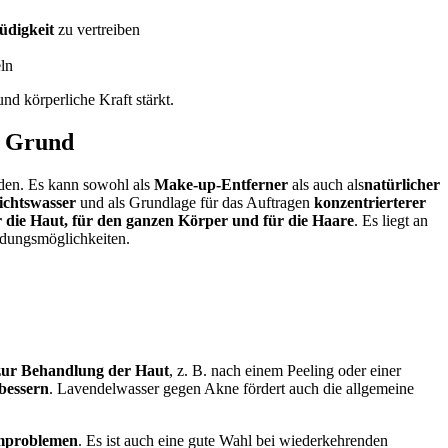
üdigkeit
zu vertreiben
ln
und körperliche Kraft stärkt.
n Grund
rden.
Es kann sowohl
als
Make-up-Entferner
als
auch
als
natürlicher
sichtswasser
und als Grundlage für das Auftragen
konzentrierterer
r die Haut, für den ganzen Körper und für die Haare
. Es liegt an
ungsmöglichkeiten.
 zur Behandlung der Haut
, z. B.
nach einem Peeling oder einer
bessern
. Lavendelwasser gegen Akne fördert auch die allgemeine
mproblemen
.
Es ist auch eine gute Wahl bei wiederkehrenden