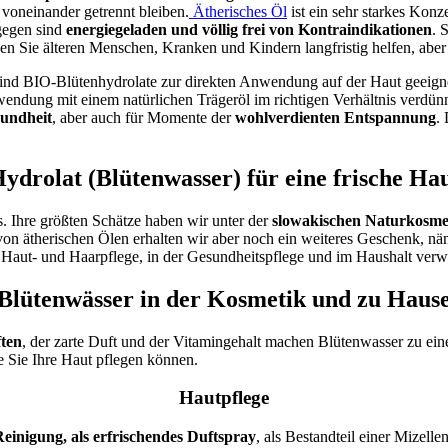
n voneinander getrennt bleiben.
Ätherisches Öl
ist ein sehr starkes Konz
gegen sind
energiegeladen und völlig frei von Kontraindikationen
. 
en Sie älteren Menschen, Kranken und Kindern langfristig helfen, abe
n sind BIO-Blütenhydrolate zur direkten Anwendung auf der Haut geeig
wendung mit einem natürlichen Trägeröl im richtigen Verhältnis verdün
undheit
, aber auch für Momente der
wohlverdienten Entspannung
.
ydrolat (Blütenwasser) für eine frische Ha
 Ihre größten Schätze haben wir unter der
slowakischen Naturkosme
n ätherischen Ölen erhalten wir aber noch ein weiteres Geschenk, nä
er Haut- und Haarpflege, in der Gesundheitspflege und im Haushalt ver
Blütenwässer in der Kosmetik und zu Haus
ften
, der zarte Duft und der Vitamingehalt machen Blütenwasser zu eine
 Sie Ihre Haut pflegen können.
Hautpflege
einigung, als erfrischendes Duftspray
, als Bestandteil einer Mizell