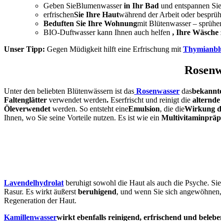
Geben Sie
Blumenwasser
in Ihr Bad
und entspannen Sie
erfrischen
Sie Ihre Haut
während der Arbeit
oder besprüh
Beduften Sie Ihre Wohnung
mit Blütenwasser
– sprühe
BIO-Duftwasser kann Ihnen auch helfen
, Ihre Wäsche
Unser Tipp:
Gegen
Müdigkeit hilft eine Erfrischung mit
Thymianbl
Rosenw
Unter den beliebten Blütenwässern
ist das
Rosenwasser
das
bekannte
Faltenglätter
verwendet
werden
.
Es
erfrischt und reinigt
die
alternde
Öle
verwendet
werden
.
So
entsteht eine
Emulsion
, die
die
Wirkung d
Ihnen, wo Sie seine Vorteile nutzen.
Es
ist wie ein
Multivitaminpräpa
Lavendelhydrolat
beruhigt
sowohl die Haut als auch die Psyche. Si
Rasur. Es wirkt äußerst
beruhigend
, und wenn Sie sich angewöhnen,
Regeneration der Haut.
Kamillenwasser
wirkt ebenfalls reinigend, erfrischend und beleb