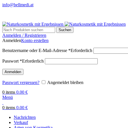
info@bellmedi.at
Suchen
Anmelden / Registrieren
Anmelden
Konto erstellen
Benutzername oder E-Mail-Adresse
*
Erforderlich
Passwort
*
Erforderlich
Anmelden
Passwort vergessen?
Angemeldet bleiben
0
items
0.00
€
Menü
0
items
0.00
€
Nachrichten
Verkauf
Arten von Kosmetika