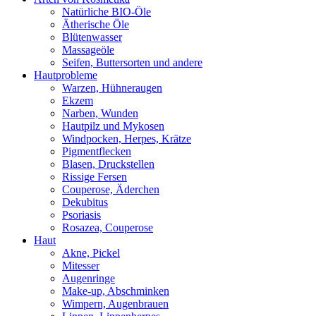
Natürliche BIO-Öle
Ätherische Öle
Blütenwasser
Massageöle
Seifen, Buttersorten und andere
Hautprobleme
Warzen, Hühneraugen
Ekzem
Narben, Wunden
Hautpilz und Mykosen
Windpocken, Herpes, Krätze
Pigmentflecken
Blasen, Druckstellen
Rissige Fersen
Couperose, Äderchen
Dekubitus
Psoriasis
Rosazea, Couperose
Haut
Akne, Pickel
Mitesser
Augenringe
Make-up, Abschminken
Wimpern, Augenbrauen