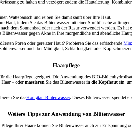
r Verfassung zu halten und verzögert zudem die Hautalterung.
Kombiniere
nen Wattebausch und reiben Sie damit sanft über Ihre Haut.
re Haut, indem Sie das Blütenwasser mit einer Sprühflasche auftragen.
nach dem Sonnenbad oder nach der Rasur verwendet werden. Es hat ein
 Blütenwasser gegen Akne in Ihre morgendliche und abendliche Hautpf
ßerten Poren oder gereizter Haut? Probieren Sie das erfrischende
Minz
zblütenwasser auch bei Müdigkeit, Schlaflosigkeit oder Kopfschmerzen
Haarpflege
 für die Haarpflege geeignet. Die Anwendung des BIO-Blütenhydrolisats
n Haar – oder
massieren
Sie das
Blütenwasser
in die Kopfhaut
ein
, um
obieren Sie
das
Honigtau-Blütenwasser
. Dieses Blütenwasser spendet ebe
Weitere Tipps zur Anwendung von Blütenwasser
er Pflege Ihrer Haare können Sie Blütenwasser auch zur Entspannung 