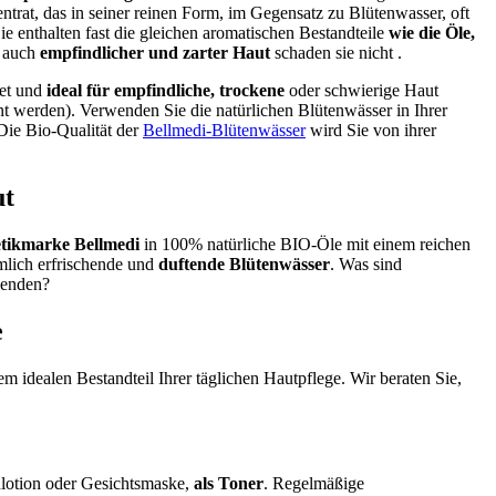
entrat, das in seiner reinen Form, im Gegensatz zu Blütenwasser, oft
Sie enthalten fast die gleichen aromatischen Bestandteile
wie die Öle,
r auch
empfindlicher und zarter Haut
schaden sie nicht
.
net und
ideal für empfindliche, trockene
oder schwierige Haut
nt werden). Verwenden Sie die natürlichen Blütenwässer in Ihrer
 Die Bio-Qualität der
Bellmedi-Blütenwässer
wird Sie von ihrer
ut
tikmarke Bellmedi
in
100% natürliche BIO-Öle mit einem reichen
mlich erfrischende und
duftende Blütenwässer
. Was sind
wenden?
e
m idealen Bestandteil Ihrer täglichen Hautpflege. Wir beraten Sie,
enlotion oder Gesichtsmaske,
als Toner
. Regelmäßige