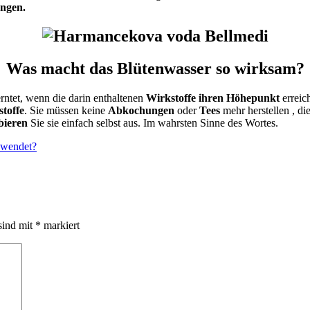
ngen.
Was macht das Blütenwasser so wirksam?
rntet, wenn
die
darin enthaltenen
Wirkstoffe ihren Höhepunkt
erreic
stoffe
.
Sie müssen keine
Abkochungen
oder
Tees
mehr herstellen
, di
bieren
Sie
sie einfach
selbst aus
. Im wahrsten Sinne des Wortes.
gewendet?
sind mit
*
markiert