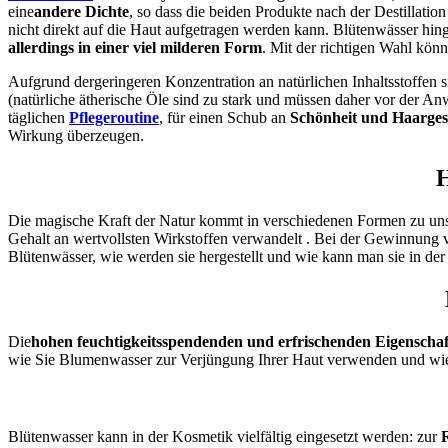
eine
andere Dichte
, so dass die beiden Produkte nach der Destillatio
nicht direkt auf die Haut aufgetragen werden kann.
Blütenwässer hin
allerdings in einer viel milderen Form
.
Mit der richtigen Wahl könn
Aufgrund der
geringeren Konzentration an natürlichen Inhaltsstoffe
(natürliche ätherische Öle sind zu stark und müssen daher vor der An
täglichen
Pflegeroutine
, für einen Schub an
Schönheit und Haarges
Wirkung überzeugen.
H
Die magische Kraft der Natur kommt in verschiedenen Formen zu uns.
Gehalt an wertvollsten Wirkstoffen
verwandelt
.
Bei der Gewinnung vo
Blütenwässer, wie werden sie hergestellt und wie kann man sie in d
Die
hohen feuchtigkeitsspendenden und erfrischenden Eigenscha
wie Sie Blumenwasser zur Verjüngung Ihrer Haut verwenden und wie
Blütenwasser kann in der Kosmetik vielfältig eingesetzt werden: zur
R