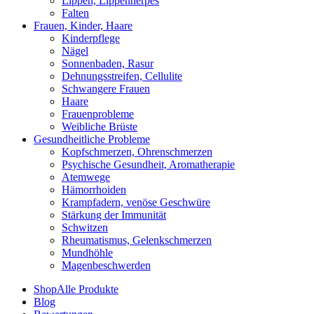
Lippen, Lippenherpes
Falten
Frauen, Kinder, Haare
Kinderpflege
Nägel
Sonnenbaden, Rasur
Dehnungsstreifen, Cellulite
Schwangere Frauen
Haare
Frauenprobleme
Weibliche Brüste
Gesundheitliche Probleme
Kopfschmerzen, Ohrenschmerzen
Psychische Gesundheit, Aromatherapie
Atemwege
Hämorrhoiden
Krampfadern, venöse Geschwüre
Stärkung der Immunität
Schwitzen
Rheumatismus, Gelenkschmerzen
Mundhöhle
Magenbeschwerden
Shop
Alle Produkte
Blog