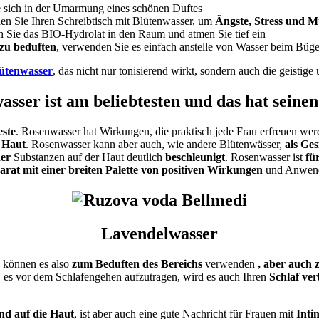
 sich in der Umarmung eines schönen Duftes
en Sie Ihren Schreibtisch mit Blütenwasser, um
Ängste, Stress und M
n Sie das BIO-Hydrolat in den Raum und atmen Sie tief
ein
 zu beduften
, verwenden Sie es einfach anstelle von Wasser beim Büge
ütenwasser
, das nicht nur tonisierend wirkt, sondern auch die geistige 
asser
ist am beliebtesten und
das hat seine
ste
. Rosenwasser hat Wirkungen, die praktisch jede Frau erfreuen we
 Haut
.
Rosenwasser kann aber
auch
, wie andere Blütenwässer,
als Ge
er
Substanzen auf der Haut
deutlich
beschleunigt
.
Rosenwasser ist
fü
rat mit einer breiten Palette von positiven Wirkungen
und Anwend
Lavendelwasser
e können es also
zum Beduften des Bereichs
verwenden
, aber auch
 es vor dem Schlafengehen aufzutragen, wird es
auch
Ihren
Schlaf ver
end auf die Haut
, ist aber auch eine gute Nachricht für Frauen mit
Inti