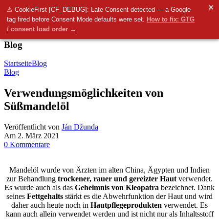
✕
Menü
⚠ CookieFirst [CF_DEBUG]: Late Consent detected — a Google
tag fired before Consent Mode defaults were set.
How to fix: GTG
0
items
0.00
€
/ consent load order →
Blog
Startseite
Blog
Blog
Verwendungsmöglichkeiten von
Süßmandelöl
Veröffentlicht von
Ján Džunda
Am 2. März 2021
0
Kommentare
Mandelöl wurde von Ärzten im alten China, Ägypten und Indien
zur Behandlung
trockener, rauer und gereizter Haut
verwendet.
Es wurde auch als das
Geheimnis
von Kleopatra
bezeichnet. Dank
seines
Fettgehalts
stärkt es die Abwehrfunktion der Haut und wird
daher auch heute noch in
Hautpflegeprodukten
verwendet. Es
kann auch allein verwendet werden und ist nicht nur als Inhaltsstoff