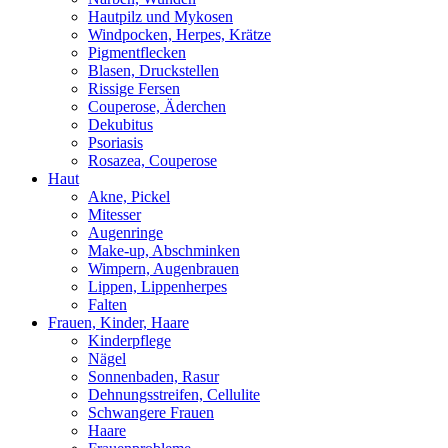
Hautpilz und Mykosen
Windpocken, Herpes, Krätze
Pigmentflecken
Blasen, Druckstellen
Rissige Fersen
Couperose, Äderchen
Dekubitus
Psoriasis
Rosazea, Couperose
Haut
Akne, Pickel
Mitesser
Augenringe
Make-up, Abschminken
Wimpern, Augenbrauen
Lippen, Lippenherpes
Falten
Frauen, Kinder, Haare
Kinderpflege
Nägel
Sonnenbaden, Rasur
Dehnungsstreifen, Cellulite
Schwangere Frauen
Haare