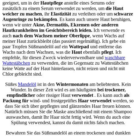
geeignet, um in der
Hautpflege
anstelle eines Serums oder
zusätzlich zu einem Serum verwendet zu werden, um
die Haut
weicher zu machen
, ihr
Elastizität
zu verleihen oder um
schwarze
Augenringe zu bekämpfen
. Es kann auch unsere Haut beruhigen,
wenn wir unter
Akne, Dermatitis, Ekzemen oder anderen
Hautkrankheiten im Gesichtsbereich leiden.
Ich verwende es
auch
nach dem Wachsen meiner Oberlippe
, wenn Wachs auf
meiner Haut zurückbleibt (das passiert regelmäßig). Ich gebe ein
paar Tropfen Süßmandelöl auf ein
Wattepad
und entferne das
Wachs nach dem Wachsen, was die
Haut
ebenfalls
pflegt
. Ich
empfehle, für diesen Zweck wiederverwendbare und
waschbare
Wattestäbchen
zu verwenden, die im Gegensatz zu Wattestäbchen
keine Watte auf der Haut hinterlassen, nicht reizen und nicht mit
Chlor gebleicht sind.
Süßes
Mandelöl
ist in den
Wintermonaten
am beliebtesten. Kein
Wunder. In dieser Zeit wird es am häufigsten
bei trockener,
empfindlicher
oder rissiger Haut
verwendet
. Es kann auch
als
Packung für
wind- und frostgeprüftes
Haar verwendet
werden, so
dass Sie sich über gepflegtes und glänzendes Haar freuen können.
Natürlich müssen Sie die Maske anschließend mit einem Shampoo
auswaschen, damit Ihr Haar nicht fettig wird. Wenn du auch eine
Spülung verwendest, kannst du damit nichts falsch machen.
Bewahren Sie das Süßmandelöl an einem trockenen und dunklen