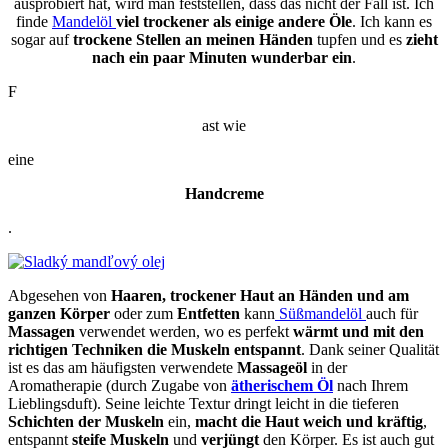
ausprobiert hat, wird man feststellen, dass das nicht der Fall ist. Ich
finde
Mandelöl
viel trockener als einige andere Öle
. Ich kann es
sogar auf
trockene Stellen an meinen Händen
tupfen und es
zieht
nach ein paar Minuten wunderbar ein
.
F
ast wie
eine
Handcreme
.
Abgesehen von
Haaren, trockener Haut an Händen und am
ganzen Körper
oder zum
Entfetten
kann
Süßmandelöl
auch für
Massagen
verwendet werden, wo es perfekt
wärmt und mit den
richtigen Techniken die Muskeln entspannt
. Dank seiner Qualität
ist es das am häufigsten verwendete
Massageöl
in der
Aromatherapie (durch Zugabe von
ätherischem Öl
nach Ihrem
Lieblingsduft). Seine leichte Textur dringt leicht in die tieferen
Schichten der Muskeln
ein,
macht die Haut weich und kräftig
,
entspannt
steife
Muskeln
und
verjüngt
den Körper. Es ist auch gut