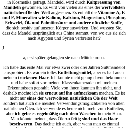
in Kosmetika gefragt. Mandelöl wird durch
Kaltpressung von
Mandeln
gewonnen. Es wird von vielen als eines der
wertvollsten
natürlichen
Öle der Welt
angesehen
.
Es enthält die
Vitamine A, E
und F, Mineralien wie Kalium, Kalzium, Magnesium, Phosphor,
Schwefel, Öl- und Palmitinsäure und andere nützliche Stoffe
,
die sich positiv auf unseren Körper auswirken. Und wussten Sie,
dass die Mandel ursprünglich aus China stammt, von wo aus sie sich
nach Ägypten und Syrien verbreitet hat?
J
a, erst später gelangten sie nach Mitteleuropa.
Ich habe das erste Mal vor etwa zwei oder drei Jahren Süßmandelöl
ausprobiert. Es war ein tolles
Entfettungsmittel
, aber es half auch
meinem
trockenen
Haar
. Ich konnte nicht genug davon bekommen
und habe sofort vor meinen Klassenkameraden mit meinen
Erkenntnissen geprahlt. Viele von ihnen kannten ihn nicht, und
deshalb möchte ich
sie erneut auf ihn aufmerksam
machen. Es ist
nicht nur
eines der wertvollsten natürlichen Öle der Welt
,
sondern hat auch die meisten Verwendungsmöglichkeiten von allen
natürlichen Ölen. Ich verwende es heute nicht mehr zum Entfetten,
aber
ich gebe
es
regelmäßig nach dem Waschen
in mein Haar.
Man könnte meinen, dass Öle
zu fettig sind und das Haar
beschweren
. Das dachte ich auch, aber wenn man es einmal