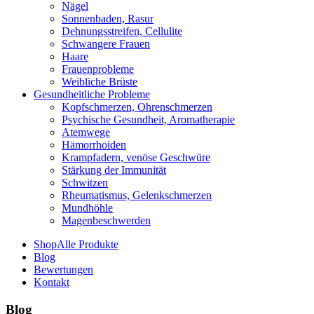
Nägel
Sonnenbaden, Rasur
Dehnungsstreifen, Cellulite
Schwangere Frauen
Haare
Frauenprobleme
Weibliche Brüste
Gesundheitliche Probleme
Kopfschmerzen, Ohrenschmerzen
Psychische Gesundheit, Aromatherapie
Atemwege
Hämorrhoiden
Krampfadern, venöse Geschwüre
Stärkung der Immunität
Schwitzen
Rheumatismus, Gelenkschmerzen
Mundhöhle
Magenbeschwerden
Shop
Alle Produkte
Blog
Bewertungen
Kontakt
Blog