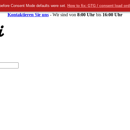
before Consent Mode defaults were set.
How to fix: GTG / consent load or
Kontaktieren Sie uns
- Wir sind von
8:00 Uhr
bis
16:00 Uhr