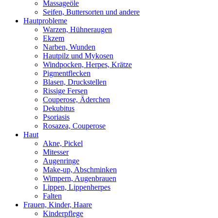
Massageöle
Seifen, Buttersorten und andere
Hautprobleme
Warzen, Hühneraugen
Ekzem
Narben, Wunden
Hautpilz und Mykosen
Windpocken, Herpes, Krätze
Pigmentflecken
Blasen, Druckstellen
Rissige Fersen
Couperose, Äderchen
Dekubitus
Psoriasis
Rosazea, Couperose
Haut
Akne, Pickel
Mitesser
Augenringe
Make-up, Abschminken
Wimpern, Augenbrauen
Lippen, Lippenherpes
Falten
Frauen, Kinder, Haare
Kinderpflege