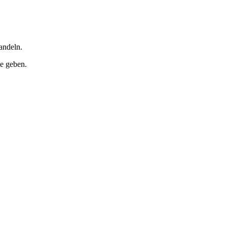
andeln.
te geben.