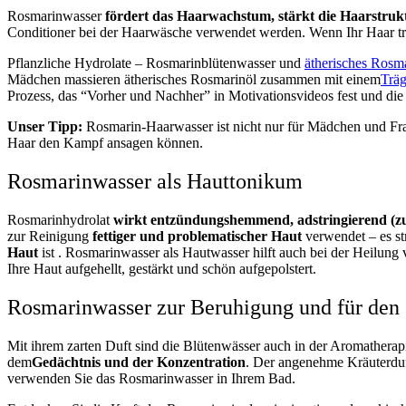
Rosmarinwasser
fördert das Haarwachstum, stärkt die Haarstruk
Conditioner bei der Haarwäsche verwendet werden. Wenn Ihr Haar troc
Pflanzliche Hydrolate – Rosmarinblütenwasser und
ätherisches Rosm
Mädchen massieren
ätherisches Rosmarinöl zusammen mit
einem
Träg
Prozess, das “Vorher und Nachher” in Motivationsvideos fest und die
Unser Tipp:
Rosmarin-Haarwasser ist nicht nur für Mädchen und Frau
Haar den Kampf ansagen können.
Rosmarinwasser als Hauttonikum
Rosmarinhydrolat
wirkt entzündungshemmend, adstringierend (z
zur Reinigung
fettiger und problematischer Haut
verwendet
– es s
Haut
ist
. Rosmarinwasser als Hautwasser hilft auch bei der Heilu
Ihre Haut aufgehellt, gestärkt und schön aufgepolstert.
Rosmarinwasser zur Beruhigung und für den 
Mit ihrem zarten Duft sind die Blütenwässer auch in der Aromatherap
dem
Gedächtnis und der Konzentration
.
Der
angenehme Kräuterdu
verwenden Sie das Rosmarinwasser in Ihrem Bad.