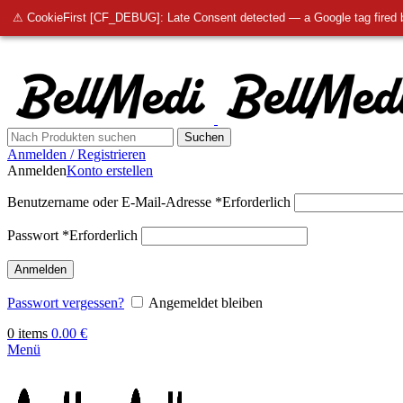
info@bellmedi.at
⚠ CookieFirst [CF_DEBUG]: Late Consent detected — a Google tag fired 
Suchen
Anmelden / Registrieren
Anmelden
Konto erstellen
Benutzername oder E-Mail-Adresse
*
Erforderlich
Passwort
*
Erforderlich
Anmelden
Passwort vergessen?
Angemeldet bleiben
0
items
0.00
€
Menü