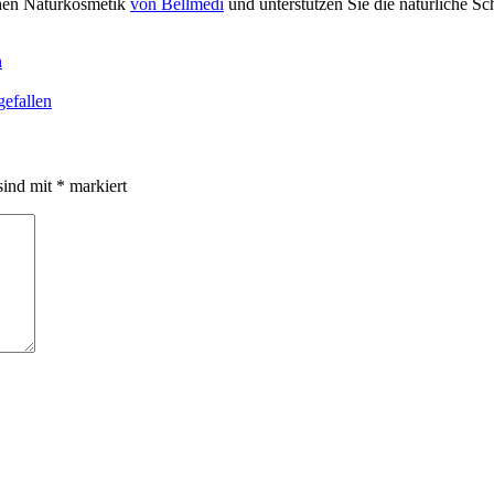
chen Naturkosmetik
von Bellmedi
und unterstützen Sie die natürliche Sc
n
gefallen
sind mit
*
markiert