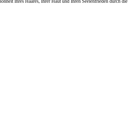
hönheit Ihres Haares, Ihrer Haut und Ihren Seelenfrieden durch die