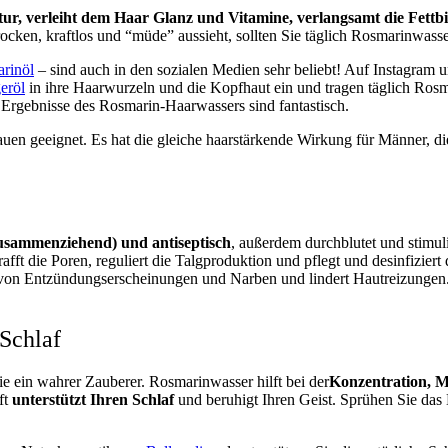
tur, verleiht dem Haar Glanz und Vitamine, verlangsamt die Fett
ken, kraftlos und “müde” aussieht, sollten Sie täglich Rosmarinwasser
arinöl
–
sind auch in den sozialen Medien sehr beliebt! Auf Instagram 
eröl
in ihre Haarwurzeln und die Kopfhaut ein und tragen täglich Rosma
 Ergebnisse des Rosmarin-Haarwassers sind fantastisch.
en geeignet. Es hat die gleiche haarstärkende Wirkung für Männer, d
usammenziehend) und antiseptisch
, außerdem durchblutet und stimul
trafft die Poren, reguliert die Talgproduktion und pflegt und desinfizier
ng von Entzündungserscheinungen und Narben und lindert Hautreizunge
Schlaf
ie ein wahrer Zauberer. Rosmarinwasser hilft
bei der
Konzentration, M
ft
unterstützt Ihren Schlaf
und beruhigt Ihren Geist. Sprühen Sie das