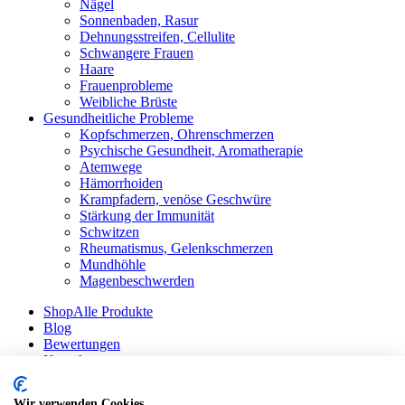
Nägel
Sonnenbaden, Rasur
Dehnungsstreifen, Cellulite
Schwangere Frauen
Haare
Frauenprobleme
Weibliche Brüste
Gesundheitliche Probleme
Kopfschmerzen, Ohrenschmerzen
Psychische Gesundheit, Aromatherapie
Atemwege
Hämorrhoiden
Krampfadern, venöse Geschwüre
Stärkung der Immunität
Schwitzen
Rheumatismus, Gelenkschmerzen
Mundhöhle
Magenbeschwerden
Shop
Alle Produkte
Blog
Bewertungen
Kontakt
Anmelden / Registrieren
Wir verwenden Cookies