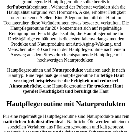
grundlegende Hautpflegeroutine sollte bereits
in
der
Pubertät
beginnen
. Während der Pubertät verändert sich die
Hautqualität aufgrund von Hormonen, Akne, erhöhter Fettigkeit
oder trockenen Stellen. Eine Pflegeroutine hilft der Haut im
Teenageralter, diese Veränderungen etwas besser zu verkraften. Die
Hautpflegeroutine für 20+ konzentriert sich auf regelmäßige
Reinigung und Feuchtigkeitszufuhr, die Hautpflegeroutine für
Dreißigjährige enthält bereits die ersten faltenverlangsamenden
Produkte und Naturprodukte mit Anti-Aging-Wirkung, und
Menschen über 40 suchen in der Hautpflegeroutine nach einem
Ausweg aus dem Stress durch entspannende Hautpflege mit
hochwertigen Naturprodukten.
Hautpflegeroutinen und
Naturprodukte
variieren auch je nach
Hauttyp. Eine regelmäßige Hautpflegeroutine für
fettige Haut
verringert beispielsweise die Fettigkeit und reduziert
Akneausbrüche
, eine Hautpflegeroutine
für trockene Haut
spendet Feuchtigkeit und beruhigt
die Haut.
Hautpflegeroutine mit Naturprodukten
Für eine regelmäßige Hautpflegeroutine sind Naturprodukte aus rein
natürlichen Inhaltsstoffen
ideal
.
Natürliche Öle werden mit einem
speziellen Verfahren aus Pflanzen gewonnen und kalt gepresst,