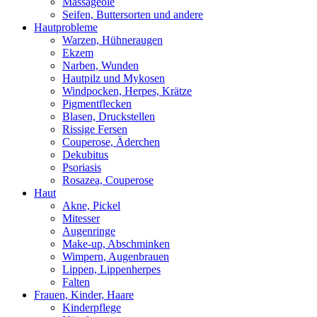
Massageöle
Seifen, Buttersorten und andere
Hautprobleme
Warzen, Hühneraugen
Ekzem
Narben, Wunden
Hautpilz und Mykosen
Windpocken, Herpes, Krätze
Pigmentflecken
Blasen, Druckstellen
Rissige Fersen
Couperose, Äderchen
Dekubitus
Psoriasis
Rosazea, Couperose
Haut
Akne, Pickel
Mitesser
Augenringe
Make-up, Abschminken
Wimpern, Augenbrauen
Lippen, Lippenherpes
Falten
Frauen, Kinder, Haare
Kinderpflege