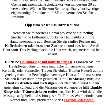
Alterungsprozess der Haut. Deshalb ist es notwendig, eine
Creme mit einem Lichtschutzfaktor von mindestens 30 zu
verwenden. Wählen Sie zum Schutz qualitativ hochwertige,
eigenständige Produkte mit LSF und vermeiden Sie 2in1-
Produkte.
Tipp zum Abschluss Ihrer Routine:
Nehmen Sie mindestens einmal pro Woche
ein
Peeling
(mechanische Entfernung trockener Hautpartikel) in Ihre
Hautpflegeroutine auf. Bereiten Sie ein sanftes Peeling mit
Kaffeebohnen
oder
braunem Zucker
zu und massieren Sie die
Haut sanft. Das Peeling macht die Haut weich, regeneriert und hellt
sie auf.
BONUS
:
Hautmassage mit natürlichem Öl
.
Ergänzen Sie Ihre
Hautpflegeroutine um eine natürliche Ölmassage mit einem
Keramik- oder Steinroller. Tragen Sie einige Tropfen Naturöl auf die
gereinigte und mit Feuchtigkeit versorgte Haut auf und massieren
Sie den Roller über Ihren gesamten Teint.
Die
Massage hilft, die
Haut zu straffen und zu festigen
, der Naturstein wirkt zudem
angenehm kühlend und die Massage der Augenpartie hilft
,
dunkle
Ringe oder Tränensäcke zu entfernen
. Ihre Haut wird durch die
Massage aufgehellt und schön gestrafft. Für das Wohlbefinden von
Körper und Geist, probieren Sie das
Lavendel-Massageöl
.