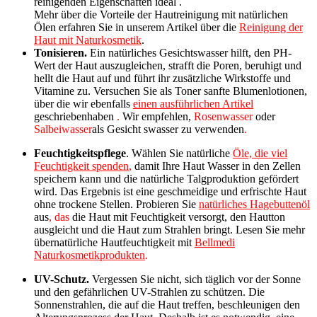
reinigenden Eigenschaften ideal
.
Mehr
über die Vorteile der Hautreinigung mit natürlichen
Ölen
erfahren Sie
in unserem Artikel über die
Reinigung der
Haut mit Naturkosmetik
.
Tonisieren.
Ein natürliches Gesichtswasser hilft, den PH-
Wert der Haut auszugleichen, strafft die Poren, beruhigt und
hellt die Haut auf und führt ihr zusätzliche Wirkstoffe und
Vitamine zu. Versuchen Sie als Toner sanfte Blumenlotionen,
über die wir ebenfalls
einen ausführlichen Artikel
geschrieben
haben
.
Wir empfehlen,
Rosenwasser
oder
Salbeiwasser
als Gesicht
swasser zu verwenden
.
Feuchtigkeitspflege
.
Wählen Sie natürliche
Öle, die viel
Feuchtigkeit spenden
,
damit Ihre Haut Wasser in den Zellen
speichern kann und die natürliche Talgproduktion gefördert
wird. Das Ergebnis ist eine geschmeidige und erfrischte Haut
ohne trockene Stellen. Probieren Sie
natürliches Hagebuttenöl
aus
, das
die Haut mit Feuchtigkeit versorgt, den Hautton
ausgleicht und die Haut zum Strahlen bringt.
Lesen Sie mehr
über
natürliche Hautfeuchtigkeit mit
Bellmedi
Naturkosmetikprodukten
.
UV-Schutz.
Vergessen Sie nicht, sich täglich vor der Sonne
und den gefährlichen UV-Strahlen zu schützen. Die
Sonnenstrahlen, die auf die Haut treffen, beschleunigen den