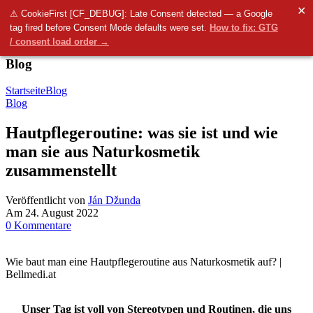
✕
Menü
⚠ CookieFirst [CF_DEBUG]: Late Consent detected — a Google
tag fired before Consent Mode defaults were set.
How to fix: GTG
0
items
0.00
€
/ consent load order →
Blog
Startseite
Blog
Blog
Hautpflegeroutine: was sie ist und wie
man sie aus Naturkosmetik
zusammenstellt
Veröffentlicht von
Ján Džunda
Am 24. August 2022
0
Kommentare
Wie baut man eine Hautpflegeroutine aus Naturkosmetik auf? |
Bellmedi.at
Unser Tag ist voll von Stereotypen und Routinen, die uns