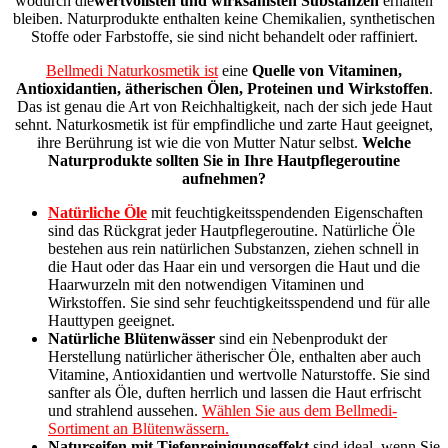
wodurch
die
wertvollsten und wirksamsten Substanzen
erhalten
bleiben
. Naturprodukte enthalten keine Chemikalien, synthetischen
Stoffe oder Farbstoffe, sie sind nicht behandelt oder raffiniert.
Bellmedi Naturkosmetik ist
eine
Quelle von Vitaminen,
Antioxidantien, ätherischen Ölen, Proteinen und Wirkstoffen
.
Das ist genau die Art von Reichhaltigkeit, nach der sich jede Haut
sehnt. Naturkosmetik ist für empfindliche und zarte Haut geeignet,
ihre Berührung ist wie die von Mutter Natur selbst.
Welche
Naturprodukte sollten Sie in Ihre Hautpflegeroutine
aufnehmen?
Natürliche Öle
mit feuchtigkeitsspendenden Eigenschaften
sind das Rückgrat jeder Hautpflegeroutine. Natürliche Öle
bestehen aus rein natürlichen Substanzen, ziehen schnell in
die Haut oder das Haar ein und versorgen die Haut und die
Haarwurzeln mit den notwendigen Vitaminen und
Wirkstoffen. Sie sind sehr feuchtigkeitsspendend und für alle
Hauttypen geeignet.
Natürliche Blütenwässer
sind ein Nebenprodukt der
Herstellung natürlicher ätherischer Öle, enthalten aber auch
Vitamine, Antioxidantien und wertvolle Naturstoffe. Sie sind
sanfter als Öle, duften herrlich und lassen die Haut erfrischt
und strahlend aussehen.
Wählen Sie aus dem Bellmedi-
Sortiment an Blütenwässern.
Naturseifen mit Tiefenreinigungseffekt
sind ideal, wenn Sie