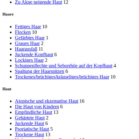
Zu Akne neigende Haut
12
Haare
Fettiges Haar
10
Flocken
10
Gefärbtes Haar
1
Graues Haar
2
Haarausfall
11
Juckende Kopfhaut
6
Lockiges Haar
2
Schuppenflechte und Seborrhöe auf der Kopfhaut
4
Spaltung der Haarspitzen
6
Trockenes/brüchiges/kräuseliges/brüchiges Haar
10
Haut
Atopische und ekzematöse Haut
16
Die Haut von Kindern
6
Empfindliche Haut
13
Gehärtete Haut
2
Juckende Haut
6
Psoriatische Haut
5
Trockene Haut
13