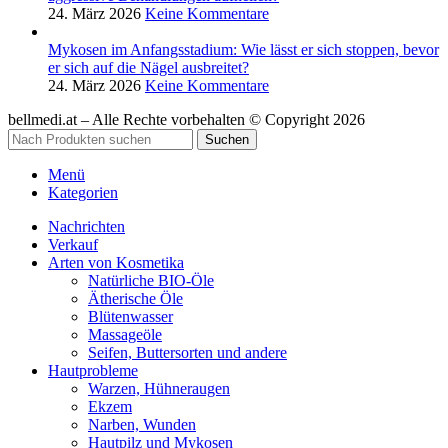
24. März 2026
Keine Kommentare
Mykosen im Anfangsstadium: Wie lässt er sich stoppen, bevor
er sich auf die Nägel ausbreitet?
24. März 2026
Keine Kommentare
bellmedi.at – Alle Rechte vorbehalten © Copyright 2026
Suchen
Menü
Kategorien
Nachrichten
Verkauf
Arten von Kosmetika
Natürliche BIO-Öle
Ätherische Öle
Blütenwasser
Massageöle
Seifen, Buttersorten und andere
Hautprobleme
Warzen, Hühneraugen
Ekzem
Narben, Wunden
Hautpilz und Mykosen