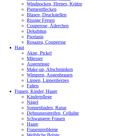
Windpocken, Herpes, Krätze
Pigmentflecken
Blasen, Druckstellen
Rissige Fersen
Couperose, Äderchen
Dekubitus
Psoriasis
Rosazea, Couperose
Haut
Akne, Pickel
Mitesser
Augenringe
Make-up, Abschminken
Wimpern, Augenbrauen
Lippen, Lippenherpes
Falten
Frauen, Kinder, Haare
Kinderpflege
Nägel
Sonnenbaden, Rasur
Dehnungsstreifen, Cellulite
Schwangere Frauen
Haare
Frauenprobleme
Weibliche Brüste