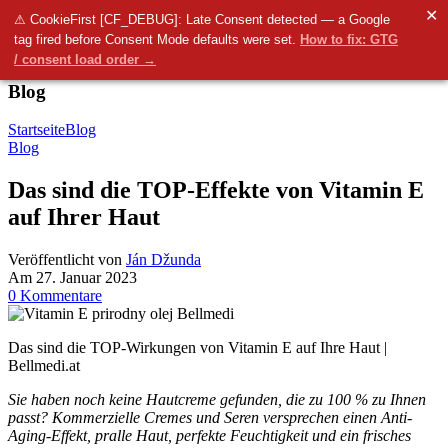
✕
Menü
⚠ CookieFirst [CF_DEBUG]: Late Consent detected — a Google
tag fired before Consent Mode defaults were set.
How to fix: GTG
0
items
0.00
€
/ consent load order →
Blog
Startseite
Blog
Blog
Das sind die TOP-Effekte von Vitamin E
auf Ihrer Haut
Veröffentlicht von
Ján Džunda
Am 27. Januar 2023
0
Kommentare
Das sind die TOP-Wirkungen von Vitamin E auf Ihre Haut |
Bellmedi.at
Sie haben noch keine Hautcreme gefunden, die zu 100 % zu Ihnen
passt? Kommerzielle Cremes und Seren versprechen einen Anti-
Aging-Effekt, pralle Haut, perfekte Feuchtigkeit und ein frisches