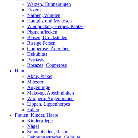
Warzen, Hühneraugen
Ekzem
Narben, Wunden
Hautpilz und Mykosen
Windpocken, Herpes, Krätze
Pigmentflecken
Blasen, Druckstellen
Rissige Fersen
Couperose, Äderchen
Dekubitus
Psoriasis
Rosazea, Couperose
Haut
Akne, Pickel
Mitesser
Augenringe
Make-up, Abschminken
Wimpern, Augenbrauen
Lippen, Lippenherpes
Falten
Frauen, Kinder, Haare
Kinderpflege
Nägel
Sonnenbaden, Rasur
Dehnungsstreifen, Cellulite