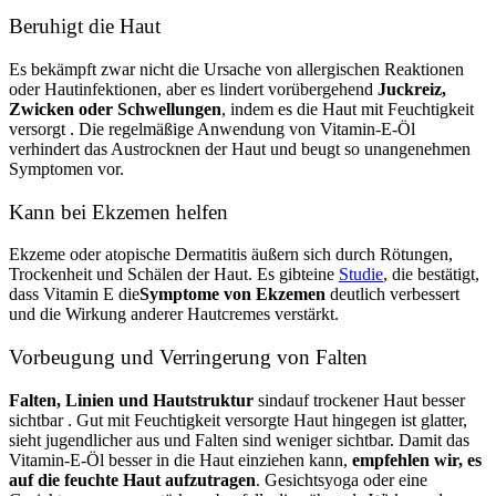
Beruhigt die Haut
Es bekämpft zwar nicht die Ursache von allergischen Reaktionen
oder Hautinfektionen, aber es lindert vorübergehend
Juckreiz,
Zwicken oder Schwellungen
, indem es die Haut mit Feuchtigkeit
versorgt
. Die regelmäßige Anwendung von Vitamin-E-Öl
verhindert das Austrocknen der Haut und beugt so unangenehmen
Symptomen vor.
Kann bei Ekzemen helfen
Ekzeme oder atopische Dermatitis äußern sich durch Rötungen,
Trockenheit und Schälen der Haut.
Es gibt
eine
Studie
, die bestätigt,
dass
Vitamin E
die
Symptome von Ekzemen
deutlich
verbessert
und die Wirkung anderer Hautcremes verstärkt.
Vorbeugung und Verringerung von Falten
Falten, Linien und Hautstruktur
sind
auf trockener Haut besser
sichtbar
. Gut mit Feuchtigkeit versorgte Haut hingegen ist glatter,
sieht jugendlicher aus und Falten sind weniger sichtbar.
Damit
das
Vitamin-E-Öl besser in die Haut einziehen kann,
empfehlen wir, es
auf die feuchte Haut aufzutragen
. Gesichtsyoga oder eine