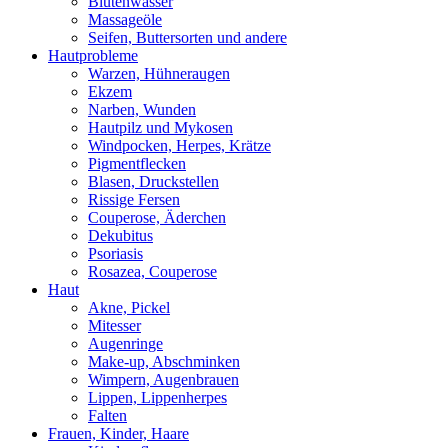
Blütenwasser
Massageöle
Seifen, Buttersorten und andere
Hautprobleme
Warzen, Hühneraugen
Ekzem
Narben, Wunden
Hautpilz und Mykosen
Windpocken, Herpes, Krätze
Pigmentflecken
Blasen, Druckstellen
Rissige Fersen
Couperose, Äderchen
Dekubitus
Psoriasis
Rosazea, Couperose
Haut
Akne, Pickel
Mitesser
Augenringe
Make-up, Abschminken
Wimpern, Augenbrauen
Lippen, Lippenherpes
Falten
Frauen, Kinder, Haare