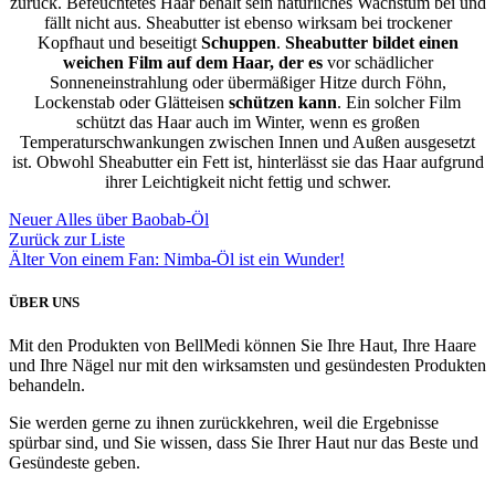
zurück. Befeuchtetes Haar behält sein natürliches Wachstum bei und
fällt nicht aus. Sheabutter ist ebenso wirksam bei trockener
Kopfhaut und beseitigt
Schuppen
.
Sheabutter bildet einen
weichen Film auf dem Haar, der es
vor schädlicher
Sonneneinstrahlung oder übermäßiger Hitze durch Föhn,
Lockenstab oder Glätteisen
schützen kann
. Ein solcher Film
schützt das Haar auch im Winter, wenn es großen
Temperaturschwankungen zwischen Innen und Außen ausgesetzt
ist. Obwohl Sheabutter ein Fett ist, hinterlässt sie das Haar aufgrund
ihrer Leichtigkeit nicht fettig und schwer.
Neuer
Alles über Baobab-Öl
Zurück zur Liste
Älter
Von einem Fan: Nimba-Öl ist ein Wunder!
ÜBER UNS
Mit den Produkten von BellMedi können Sie Ihre Haut, Ihre Haare
und Ihre Nägel nur mit den wirksamsten und gesündesten Produkten
behandeln.
Sie werden gerne zu ihnen zurückkehren, weil die Ergebnisse
spürbar sind, und Sie wissen, dass Sie Ihrer Haut nur das Beste und
Gesündeste geben.