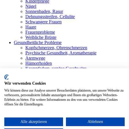
Kinderpflege
Nägel
Sonnenbaden, Rasur
Dehnungsstreifen, Cellulite
Schwangere Frauen
Haare
Frauenprobleme
Weibliche Brüste
Gesundheitliche Probleme
Kopfschmerzen, Ohrenschmerzen
Psychische Gesundheit, Aromatherapie
Atemwege
Hämorrhoiden
Krampfadern, venöse Geschwüre
Stärkung der Immunität
Schwitzen
Wir verwenden Cookies
Rheumatismus, Gelenkschmerzen
Mundhöhle
Wir können diese zur Analyse unserer Besucherdaten platzieren, um unsere Webseite zu
Magenbeschwerden
verbessern, personalisierte Inhalte anzuzeigen und Ihnen ein großartiges Webseiten-
Erlebnis zu bieten. Für weitere Informationen zu den von uns verwendeten Cookies
Shop
Alle Produkte
öffnen Sie die Einstellungen.
Blog
Bewertungen
Kontakt
Alle akzeptieren
Ablehnen
Anmelden / Registrieren