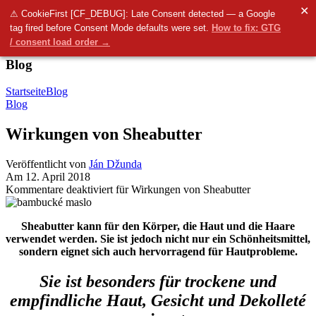
✕
Menü
⚠ CookieFirst [CF_DEBUG]: Late Consent detected — a Google
tag fired before Consent Mode defaults were set.
How to fix: GTG
0
items
0.00
€
/ consent load order →
Blog
Startseite
Blog
Blog
Wirkungen von Sheabutter
Veröffentlicht von
Ján Džunda
Am 12. April 2018
Kommentare deaktiviert
für Wirkungen von Sheabutter
Sheabutter kann für den Körper, die Haut und die Haare
verwendet werden. Sie ist jedoch nicht nur ein Schönheitsmittel,
sondern eignet sich auch hervorragend für Hautprobleme.
Sie ist besonders für trockene und
empfindliche Haut, Gesicht und Dekolleté