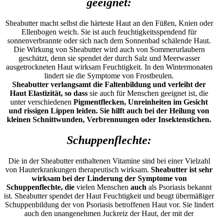
geeignet:
Sheabutter macht selbst die härteste Haut an den Füßen, Knien oder
Ellenbogen weich. Sie ist auch feuchtigkeitsspendend für
sonnenverbrannte oder sich nach dem Sonnenbad schälende Haut.
Die Wirkung von Sheabutter wird auch von Sommerurlaubern
geschätzt, denn sie spendet der durch Salz und Meerwasser
ausgetrockneten Haut wirksam Feuchtigkeit. In den Wintermonaten
lindert sie die Symptome von Frostbeulen.
Sheabutter verlangsamt die Faltenbildung und verleiht der
Haut Elastizität, so dass
sie auch für Menschen geeignet ist, die
unter verschiedenen
Pigmentflecken, Unreinheiten im Gesicht
und rissigen Lippen leiden.
Sie hilft auch bei der Heilung von
kleinen Schnittwunden, Verbrennungen oder Insektenstichen.
Schuppenflechte:
Die in der Sheabutter enthaltenen Vitamine sind bei einer Vielzahl
von Hauterkrankungen therapeutisch wirksam.
Sheabutter ist sehr
wirksam bei der Linderung der Symptome von
Schuppenflechte, die
vielen Menschen
auch
als Psoriasis bekannt
ist. Sheabutter spendet der Haut Feuchtigkeit und beugt übermäßiger
Schuppenbildung der von Psoriasis betroffenen Haut vor. Sie lindert
auch den unangenehmen Juckreiz der Haut, der mit der